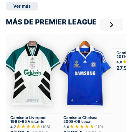
Ver más
MÁS DE PREMIER LEAGUE
Camiseta
2011-12 
★
4,8
27,99
Camiseta Liverpool
Camiseta Chelsea
1993-95 Visitante
2008-09 Local
★★★★★
★★★★★
(108)
(110)
4,7
5,0