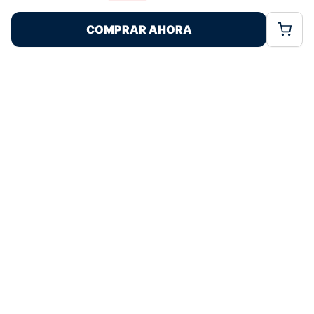
Rechazar
Aceptar
características y funciones.
COMPRAR AHORA
Política de Cookies
Política de Privacidad
Términos Legales
Pagos 100% Seguros
Ofertas Sin Límites
4,8
basado en 84+ reseñas
★★★★★
verificadas
¿Tienes dudas con la talla o el envío?
Escríbenos por WhatsApp