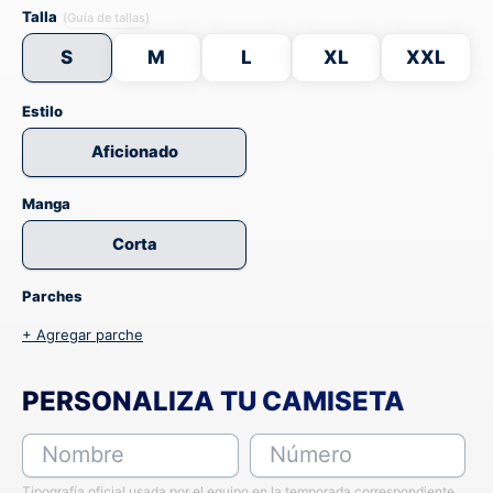
Talla
(Guía de tallas)
S
M
L
XL
XXL
Estilo
Aficionado
Manga
Corta
Parches
+ Agregar parche
PERSONALIZA TU CAMISETA
Nombre
Número
Tipografía oficial usada por el equipo en la temporada correspondiente,