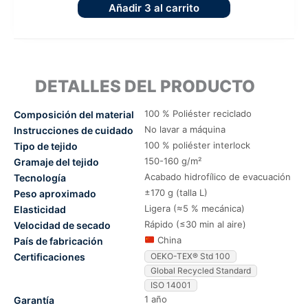
Añadir
3
al carrito
DETALLES DEL PRODUCTO
100 % Poliéster reciclado
Composición del material
No lavar a máquina
Instrucciones de cuidado
100 % poliéster interlock
Tipo de tejido
150-160 g/m²
Gramaje del tejido
Acabado hidrofílico de evacuación
Tecnología
±170 g (talla L)
Peso aproximado
Ligera (≈5 % mecánica)
Elasticidad
Rápido (≤30 min al aire)
Velocidad de secado
China
País de fabricación
Certificaciones
OEKO-TEX® Std 100
Global Recycled Standard
ISO 14001
1 año
Garantía