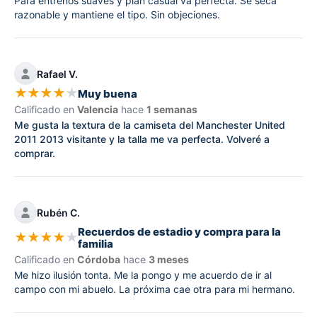
Para entrenos suaves y plan casual va perfecta. Se seca
razonable y mantiene el tipo. Sin objeciones.
Rafael V.
★
★
★
★
★
Muy buena
Calificado en
Valencia
hace
1 semanas
Me gusta la textura de la camiseta del Manchester United
2011 2013 visitante y la talla me va perfecta. Volveré a
comprar.
Rubén C.
Recuerdos de estadio y compra para la
★
★
★
★
★
familia
Calificado en
Córdoba
hace
3 meses
Me hizo ilusión tonta. Me la pongo y me acuerdo de ir al
campo con mi abuelo. La próxima cae otra para mi hermano.