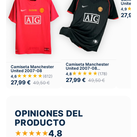
United 
Visitant
★
4,9
27,99
Camiseta Manchester
Camiseta Manchester
United 2007-08
United 2007-08
Visitante
★★★★★
(178)
4,8
★★★★★
(612)
4,6
27,99
€
49,50
€
27,99
€
49,50
€
OPINIONES DEL
PRODUCTO
4,8
★
★
★
★
★