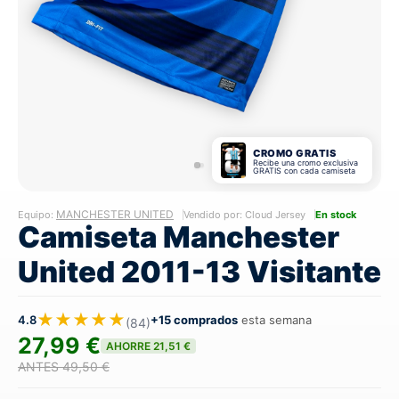
CROMO GRATIS
Recibe una cromo exclusiva
GRATIS con cada camiseta
MANCHESTER UNITED
Equipo:
Vendido por: Cloud Jersey
En stock
Camiseta Manchester
United 2011-13 Visitante
★★★★★
4.8
+15 comprados
esta semana
(84)
27,99 €
AHORRE 21,51 €
ANTES 49,50 €