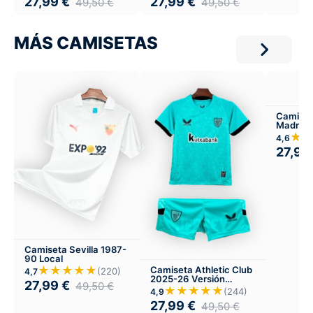
27,99
€
27,99
€
49,50
€
49,50
€
MÁS CAMISETAS
Camiset
Madrid 
★
4,6
27,99
Camiseta Sevilla 1987-
90 Local
★★★★★
Camiseta Athletic Club
(220)
4,7
2025-26 Versión
27,99
€
49,50
€
Infantil Tercera
★★★★★
(244)
4,9
27,99
€
49,50
€