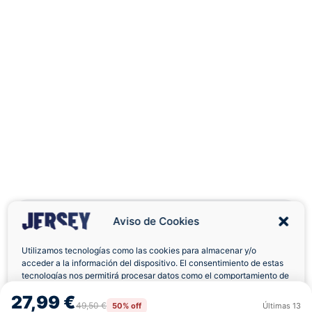
Aviso de Cookies
Utilizamos tecnologías como las cookies para almacenar y/o
acceder a la información del dispositivo. El consentimiento de estas
Envíos a Domicilio
Devolución 7 Días
tecnologías nos permitirá procesar datos como el comportamiento de
navegación o las identificaciones únicas en este sitio. No consentir o
27,99 €
retirar el consentimiento, puede afectar negativamente a ciertas
49,50 €
50% off
Últimas
13