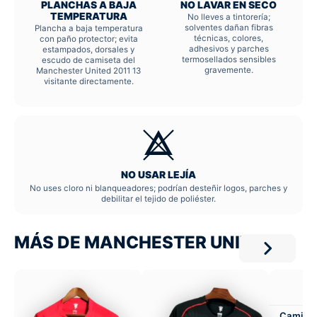
PLANCHAS A BAJA
NO LAVAR EN SECO
TEMPERATURA
No lleves a tintorería;
solventes dañan fibras
Plancha a baja temperatura
técnicas, colores,
con paño protector; evita
adhesivos y parches
estampados, dorsales y
termosellados sensibles
escudo de camiseta del
gravemente.
Manchester United 2011 13
visitante directamente.
NO USAR LEJÍA
No uses cloro ni blanqueadores; podrían desteñir logos, parches y
debilitar el tejido de poliéster.
MÁS DE MANCHESTER UNITED
Camiset