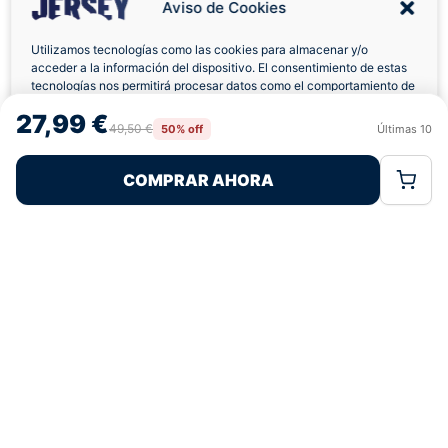
Aviso de Cookies
Utilizamos tecnologías como las cookies para almacenar y/o
acceder a la información del dispositivo. El consentimiento de estas
Envíos a Domicilio
Devolución 7 Días
tecnologías nos permitirá procesar datos como el comportamiento de
navegación o las identificaciones únicas en este sitio. No consentir o
27,99 €
retirar el consentimiento, puede afectar negativamente a ciertas
49,50 €
50% off
Últimas
10
Rechazar
Aceptar
características y funciones.
COMPRAR AHORA
Política de Cookies
Política de Privacidad
Términos Legales
Pagos 100% Seguros
Ofertas Sin Límites
4,9
basado en 94+ reseñas
★★★★★
verificadas
¿Tienes dudas con la talla o el envío?
Escríbenos por WhatsApp