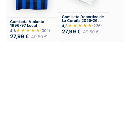
Camiseta Deportivo de
La Coruña 2025-26
Camiseta Atalanta
Tercera
★★★★★
1996-97 Local
(236)
4,8
★★★★★
(304)
27,99
€
4,6
49,50
€
27,99
€
49,50
€