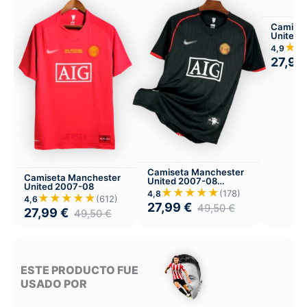
Camiset
United 
Visitant
★
4,9
27,99
Camiseta Manchester
Camiseta Manchester
United 2007-08
United 2007-08
Visitante
★★★★★
(178)
4,8
★★★★★
(612)
4,6
27,99
€
49,50
€
27,99
€
49,50
€
ESTE PRODUCTO FUE
USADO POR