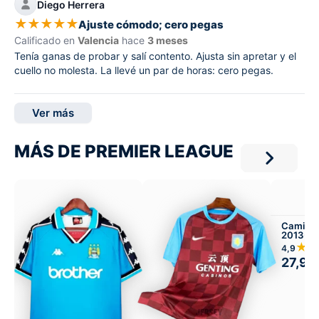
Diego Herrera
★
★
★
★
★
Ajuste cómodo; cero pegas
Calificado en
Valencia
hace
3 meses
Tenía ganas de probar y salí contento. Ajusta sin apretar y el
cuello no molesta. La llevé un par de horas: cero pegas.
Ver más
MÁS DE PREMIER LEAGUE
Camiset
2013-14
★
4,9
27,99