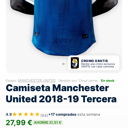
CROMO GRATIS
Recibe una cromo exclusiva
GRATIS con cada camiseta
MANCHESTER UNITED
Equipo:
Vendido por: Cloud Jersey
En stock
Camiseta Manchester
United 2018-19 Tercera
★★★★★
4.9
+17 comprados
esta semana
(94)
27,99 €
AHORRE 21,51 €