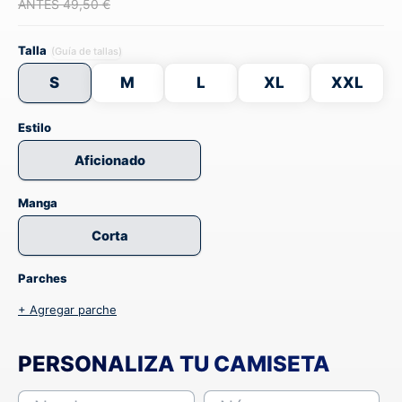
ANTES 49,50 €
Talla
(Guía de tallas)
S
M
L
XL
XXL
Estilo
Aficionado
Manga
Corta
Parches
+ Agregar parche
PERSONALIZA TU CAMISETA