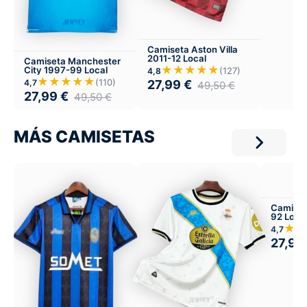
Camiseta Aston Villa
2011-12 Local
Camiseta Manchester
★★★★★
City 1997-99 Local
(127)
4,8
★★★★★
(110)
4,7
27,99
€
49,50
€
27,99
€
49,50
€
MÁS CAMISETAS
Camiseta
92 Loca
★★
4,7
27,99