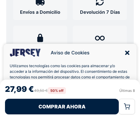
Envíos a Domicilio
Devolución 7 Días
Pagos 100% Seguros
Ofertas Sin Límites
Aviso de Cookies
Utilizamos tecnologías como las cookies para almacenar y/o
4,6
basado en 12+ reseñas
acceder a la información del dispositivo. El consentimiento de estas
★★★★★
verificadas
tecnologías nos permitirá procesar datos como el comportamiento de
navegación o las identificaciones únicas en este sitio. No consentir o
27,99 €
retirar el consentimiento, puede afectar negativamente a ciertas
49,50 €
50% off
Últimas
8
Rechazar
Aceptar
características y funciones.
¿Tienes dudas con la talla o el envío?
COMPRAR AHORA
Política de Cookies
Política de Privacidad
Términos Legales
Escríbenos por WhatsApp