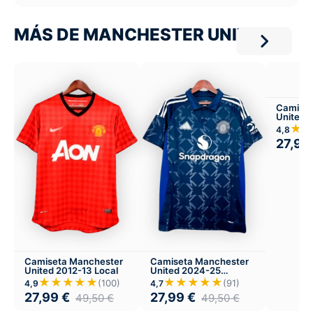
MÁS DE MANCHESTER UNITED
Camiset
United 
★
4,8
27,99
Camiseta Manchester
Camiseta Manchester
United 2012-13 Local
United 2024-25
Visitante
★★★★★
★★★★★
(100)
(91)
4,9
4,7
27,99
€
27,99
€
49,50
€
49,50
€