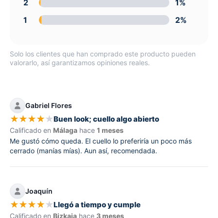
2
1%
1
2%
Solo los clientes que han comprado este producto pueden
valorarlo, así garantizamos opiniones reales.
Gabriel Flores
★
★
★
★
★
Buen look; cuello algo abierto
Calificado en
Málaga
hace
1 meses
Me gustó cómo queda. El cuello lo preferiría un poco más
cerrado (manías mías). Aun así, recomendada.
Joaquín
★
★
★
★
★
Llegó a tiempo y cumple
Calificado en
Bizkaia
hace
3 meses