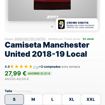
CROMO GRATIS
Recibe una cromo exclusiva
GRATIS con cada camiseta
MANCHESTER UNITED
Equipo:
Vendido por: Cloud Jersey
En stock
Camiseta Manchester
United 2018-19 Local
★★★★★
4.6
+2 comprados
esta semana
(12)
27,99 €
AHORRE 21,51 €
ANTES 49,50 €
Talla
(Guía de tallas)
S
M
L
XL
XXL