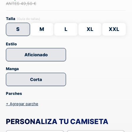
ANTES 49,50 €
Talla
(Guía de tallas)
S
M
L
XL
XXL
Estilo
Aficionado
Manga
Corta
Parches
+ Agregar parche
PERSONALIZA TU CAMISETA