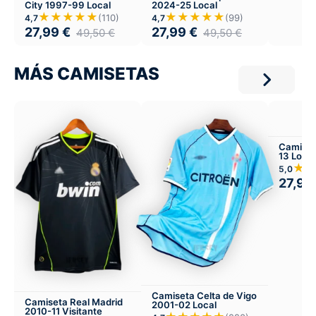
City 1997-99 Local
2024-25 Local
★★★★★
★★★★★
(110)
(99)
4,7
4,7
27,99
€
27,99
€
49,50
€
49,50
€
MÁS CAMISETAS
Camiset
13 Local
★
5,0
27,99
Camiseta Celta de Vigo
Camiseta Real Madrid
2001-02 Local
2010-11 Visitante