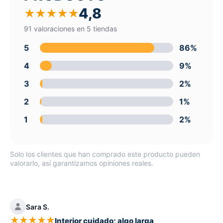
4,8
★
★
★
★
★
91 valoraciones en 5 tiendas
5
86%
4
9%
3
2%
2
1%
1
2%
Solo los clientes que han comprado este producto pueden
valorarlo, así garantizamos opiniones reales.
Sara S.
★
★
★
★
★
Interior cuidado; algo larga