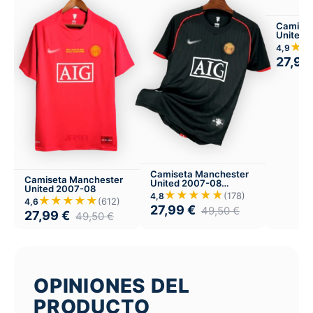
Camiset
United 
Visitant
★
4,9
27,99
Camiseta Manchester
Camiseta Manchester
United 2007-08
United 2007-08
Visitante
★★★★★
(178)
4,8
★★★★★
(612)
4,6
27,99
€
49,50
€
27,99
€
49,50
€
OPINIONES DEL
PRODUCTO