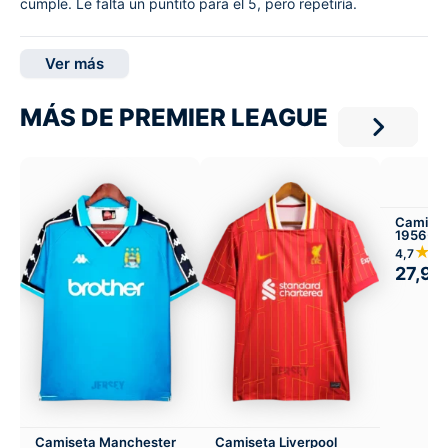
cumple. Le falta un puntito para el 5, pero repetiría.
Ver más
MÁS DE PREMIER LEAGUE
Camiseta
1956-57
★★
4,7
27,99
Camiseta Manchester
Camiseta Liverpool