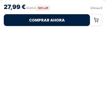
navegación o las identificaciones únicas en este sitio. No consentir o
27,99 €
retirar el consentimiento, puede afectar negativamente a ciertas
49,50 €
50% off
Últimas
9
Rechazar
Aceptar
características y funciones.
COMPRAR AHORA
Política de Cookies
Política de Privacidad
Términos Legales
Pagos 100% Seguros
Ofertas Sin Límites
4,8
basado en 91+ reseñas
★★★★★
verificadas
¿Tienes dudas con la talla o el envío?
Escríbenos por WhatsApp