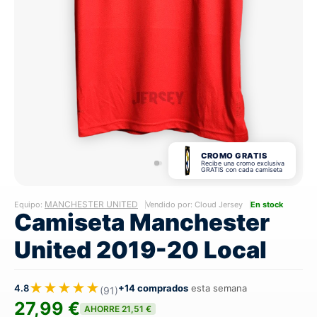
CROMO GRATIS
Recibe una cromo exclusiva
GRATIS con cada camiseta
MANCHESTER UNITED
Equipo:
Vendido por: Cloud Jersey
En stock
Camiseta Manchester
United 2019-20 Local
★★★★★
4.8
+14 comprados
esta semana
(91)
27,99 €
AHORRE 21,51 €