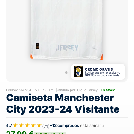
CROMO GRATIS
Recibe una cromo exclusiva
GRATIS con cada camiseta
MANCHESTER CITY
Equipo:
Vendido por: Cloud Jersey
En stock
Camiseta Manchester
City 2023-24 Visitante
★★★★★
4.7
+12 comprados
esta semana
(71)