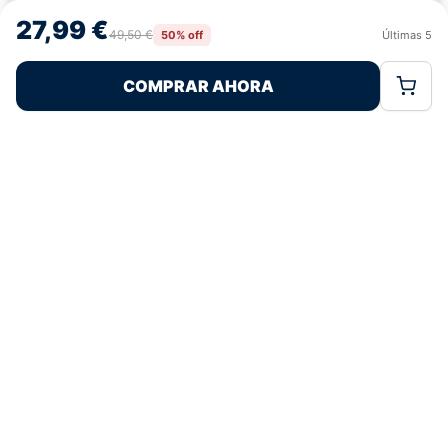
navegación o las identificaciones únicas en este sitio. No consentir o
27,99 €
retirar el consentimiento, puede afectar negativamente a ciertas
49,50 €
50% off
Últimas
5
Rechazar
Aceptar
características y funciones.
COMPRAR AHORA
Política de Cookies
Política de Privacidad
Términos Legales
Pagos 100% Seguros
Ofertas Sin Límites
4,7
basado en 71+ reseñas
★★★★★
verificadas
¿Tienes dudas con la talla o el envío?
Escríbenos por WhatsApp