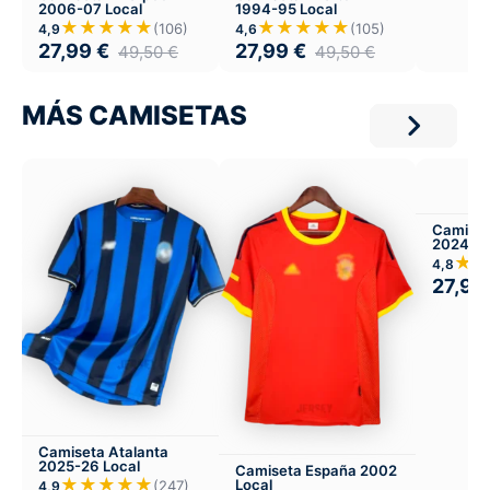
2006-07 Local
1994-95 Local
★★★★★
★★★★★
(106)
(105)
4,9
4,6
27,99
€
27,99
€
49,50
€
49,50
€
MÁS CAMISETAS
Camiset
2024-25
Infantil 
★
4,8
27,99
Camiseta Atalanta
2025-26 Local
Camiseta España 2002
★★★★★
Local
(247)
4,9