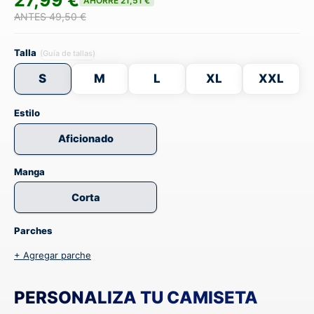
27,99 €
AHORRE 21,51 €
ANTES 49,50 €
Talla
(Guía de tallas)
S
M
L
XL
XXL
Estilo
Aficionado
Manga
Corta
Parches
+ Agregar parche
PERSONALIZA TU CAMISETA