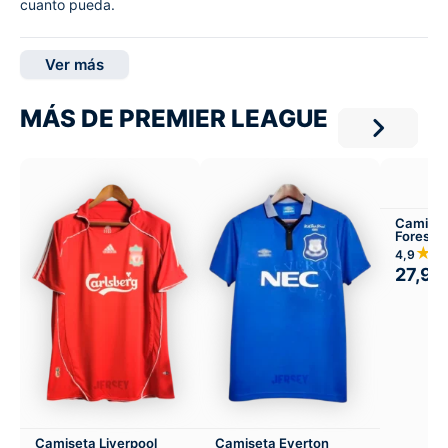
cuanto pueda.
Ver más
MÁS DE PREMIER LEAGUE
Camiset
Forest 
Visitant
★
4,9
27,99
Camiseta Liverpool
Camiseta Everton