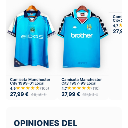
Camiset
City 20
★★
4,7
27,99
Camiseta Manchester
Camiseta Manchester
City 1999-01 Local
City 1997-99 Local
★★★★★
★★★★★
(105)
(110)
4,9
4,7
27,99
€
27,99
€
49,50
€
49,50
€
OPINIONES DEL