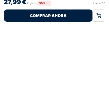
27,99 €
retirar el consentimiento, puede afectar negativamente a ciertas
49,50 €
50% off
Últimas
10
Rechazar
Aceptar
características y funciones.
COMPRAR AHORA
Política de Cookies
Política de Privacidad
Términos Legales
Pagos 100% Seguros
Ofertas Sin Límites
5,0
basado en 81+ reseñas
★★★★★
verificadas
¿Tienes dudas con la talla o el envío?
Escríbenos por WhatsApp