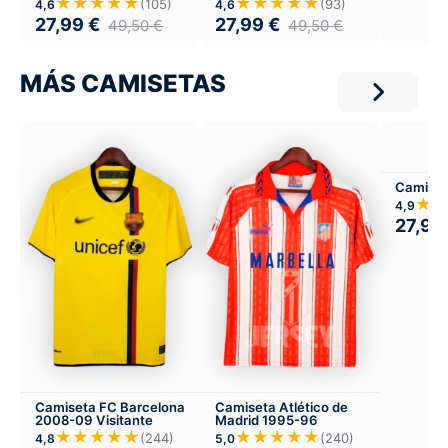
★★★★★
★★★★★
(105)
(93)
4,6
4,6
27,99
€
27,99
€
49,50
€
49,50
€
MÁS CAMISETAS
Camiset
★
4,9
27,99
Camiseta FC Barcelona
Camiseta Atlético de
2008-09 Visitante
Madrid 1995-96
★★★★★
★★★★★
(244)
(240)
4,8
5,0