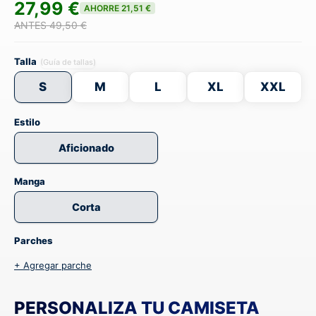
27,99 €
AHORRE 21,51 €
ANTES 49,50 €
Talla
(Guía de tallas)
S
M
L
XL
XXL
Estilo
Aficionado
Manga
Corta
Parches
+ Agregar parche
PERSONALIZA TU CAMISETA