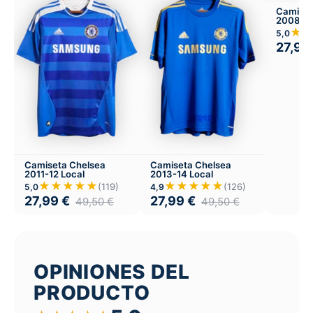
Camiset
2008-09
★
5,0
27,99
Camiseta Chelsea
Camiseta Chelsea
2011-12 Local
2013-14 Local
★★★★★
★★★★★
(119)
(126)
5,0
4,9
27,99
€
27,99
€
49,50
€
49,50
€
OPINIONES DEL
PRODUCTO