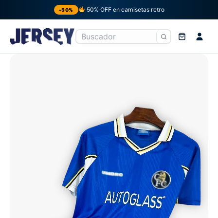
50% OFF en camisetas retro
-50%
Ir
al
contenido