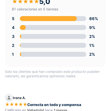
5,0
★
★
★
★
★
81 valoraciones en 5 tiendas
5
86%
4
9%
3
2%
2
1%
1
2%
Solo los clientes que han comprado este producto pueden
valorarlo, así garantizamos opiniones reales.
Irene A.
★
★
★
★
★
Correcta en todo y compensa
Calificado en
Valladolid
hace
1 meses