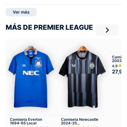
Ver más
MÁS DE PREMIER LEAGUE
Camiset
2003-04
★
4,9
27,99
Camiseta Everton
Camiseta Newcastle
1994-95 Local
2024-25
Entrenamiento