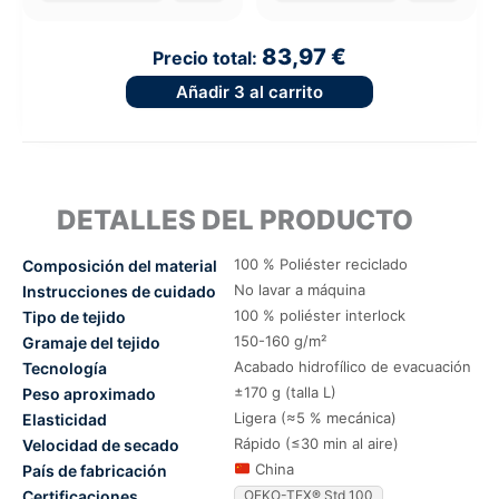
83,97 €
Precio total:
Añadir
3
al carrito
DETALLES DEL PRODUCTO
100 % Poliéster reciclado
Composición del material
No lavar a máquina
Instrucciones de cuidado
100 % poliéster interlock
Tipo de tejido
150-160 g/m²
Gramaje del tejido
Acabado hidrofílico de evacuación
Tecnología
±170 g (talla L)
Peso aproximado
Ligera (≈5 % mecánica)
Elasticidad
Rápido (≤30 min al aire)
Velocidad de secado
China
País de fabricación
Certificaciones
OEKO-TEX® Std 100