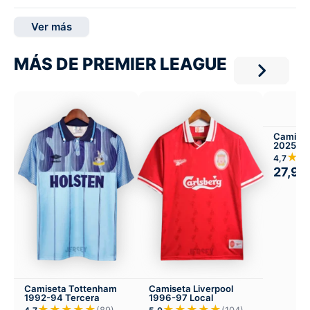
Ver más
MÁS DE PREMIER LEAGUE
Camiset
2025-26
★★
4,7
27,99
Camiseta Tottenham
Camiseta Liverpool
1992-94 Tercera
1996-97 Local
★★★★★
★★★★★
(89)
(104)