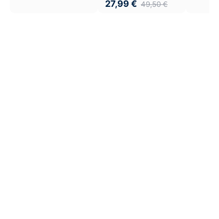
27,99
€
49,50
€