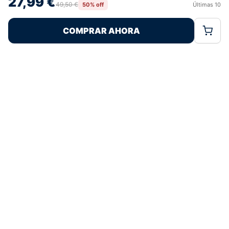
27,99 €
retirar el consentimiento, puede afectar negativamente a ciertas
49,50 €
50% off
Últimas
10
Rechazar
Aceptar
características y funciones.
COMPRAR AHORA
Política de Cookies
Política de Privacidad
Términos Legales
Pagos 100% Seguros
Ofertas Sin Límites
4,8
basado en 80+ reseñas
★★★★★
verificadas
¿Tienes dudas con la talla o el envío?
Escríbenos por WhatsApp