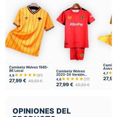
Camiset
Camiseta Wolves 1985-
Anivers
86 Local
Camiseta Wolves
★★
4,7
★★★★★
2023-24 Versión
(91)
4,8
27,99
Infantil Visitante
★★★★★
(77)
4,6
27,99
€
49,50
€
27,99
€
49,50
€
OPINIONES DEL