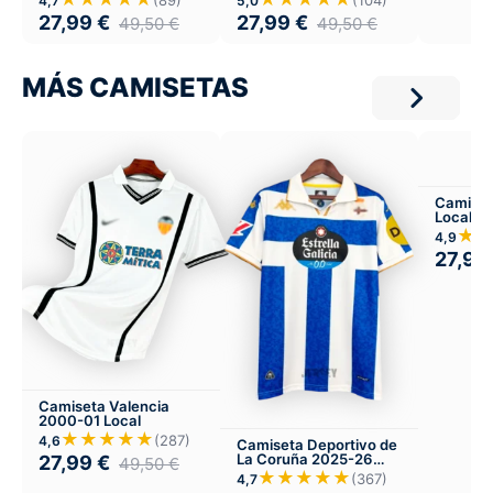
4,7
5,0
27,99
€
27,99
€
49,50
€
49,50
€
MÁS CAMISETAS
Camiset
Local
★
4,9
27,99
Camiseta Valencia
2000-01 Local
★★★★★
(287)
4,6
Camiseta Deportivo de
La Coruña 2025-26
27,99
€
49,50
€
Local
★★★★★
(367)
4,7