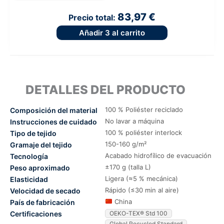
83,97 €
Precio total:
Añadir
3
al carrito
DETALLES DEL PRODUCTO
100 % Poliéster reciclado
Composición del material
No lavar a máquina
Instrucciones de cuidado
100 % poliéster interlock
Tipo de tejido
150-160 g/m²
Gramaje del tejido
Acabado hidrofílico de evacuación
Tecnología
±170 g (talla L)
Peso aproximado
Ligera (≈5 % mecánica)
Elasticidad
Rápido (≤30 min al aire)
Velocidad de secado
China
País de fabricación
Certificaciones
OEKO-TEX® Std 100
Global Recycled Standard