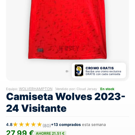
CROMO GRATIS
Recibe una cromo exclusiva
GRATIS con cada camiseta
WOLVERHAMPTON
Equipo:
Vendido por: Cloud Jersey
En stock
Camiseta Wolves 2023-
24 Visitante
★★★★★
4.8
+13 comprados
esta semana
(80)
27,99 €
AHORRE 21,51 €