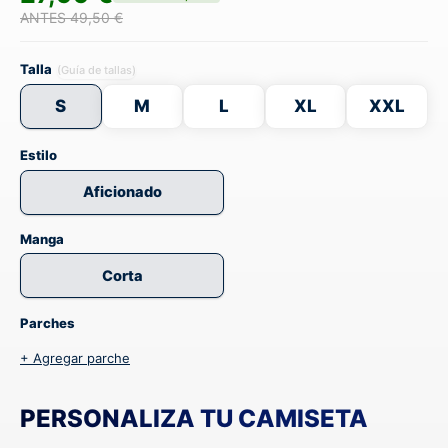
ANTES 49,50 €
Talla
(Guía de tallas)
S
M
L
XL
XXL
Estilo
Aficionado
Manga
Corta
Parches
+ Agregar parche
PERSONALIZA TU CAMISETA