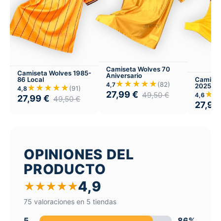
Camiseta Wolves 70
Camiseta Wolves 1985-
Aniversario
Camiset
86 Local
★★★★★
(82)
4,7
2025-26
★★★★★
(91)
4,8
★
27,99
€
49,50
€
4,6
27,99
€
49,50
€
27,99
OPINIONES DEL
PRODUCTO
4,9
★
★
★
★
★
75 valoraciones en 5 tiendas
5
86%