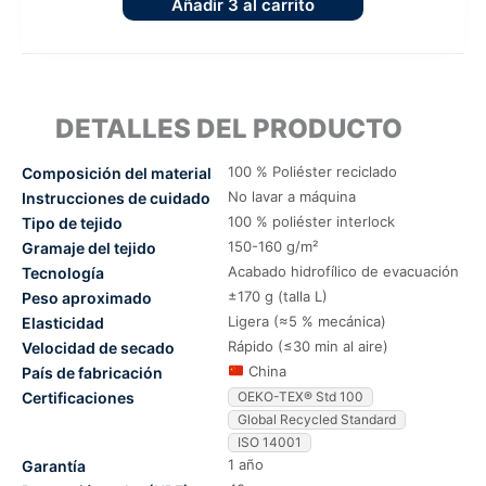
Añadir
3
al carrito
DETALLES DEL PRODUCTO
100 % Poliéster reciclado
Composición del material
No lavar a máquina
Instrucciones de cuidado
100 % poliéster interlock
Tipo de tejido
150-160 g/m²
Gramaje del tejido
Acabado hidrofílico de evacuación
Tecnología
±170 g (talla L)
Peso aproximado
Ligera (≈5 % mecánica)
Elasticidad
Rápido (≤30 min al aire)
Velocidad de secado
China
País de fabricación
Certificaciones
OEKO-TEX® Std 100
Global Recycled Standard
ISO 14001
1 año
Garantía