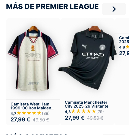
MÁS DE PREMIER LEAGUE
Camiset
2025-26
★
4,8
27,99
Camiseta Manchester
Camiseta West Ham
City 2025-26 Visitante
1999-00 Iron Maiden
★★★★★
(79)
4,8
Visitante
★★★★★
(89)
4,7
27,99
€
49,50
€
27,99
€
49,50
€