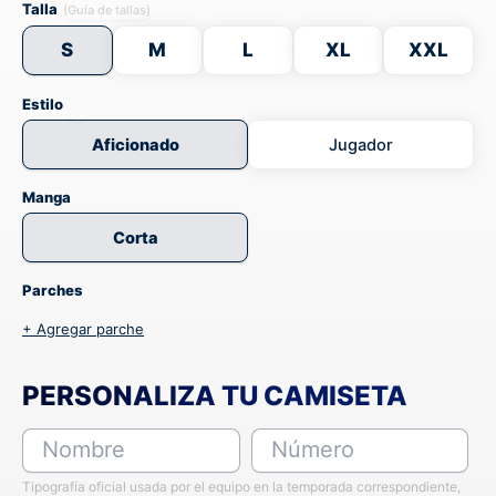
Talla
(Guía de tallas)
S
M
L
XL
XXL
Estilo
Aficionado
Jugador
Manga
Corta
Parches
+ Agregar parche
PERSONALIZA TU CAMISETA
Nombre
Número
Tipografía oficial usada por el equipo en la temporada correspondiente,