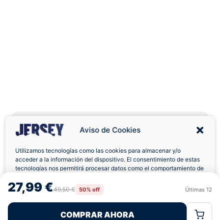
Aviso de Cookies
Utilizamos tecnologías como las cookies para almacenar y/o
Envíos a Domicilio
Devolución 7 Días
acceder a la información del dispositivo. El consentimiento de estas
tecnologías nos permitirá procesar datos como el comportamiento de
navegación o las identificaciones únicas en este sitio. No consentir o
27,99 €
retirar el consentimiento, puede afectar negativamente a ciertas
49,50 €
50% off
Últimas
12
Rechazar
Aceptar
características y funciones.
COMPRAR AHORA
Política de Cookies
Política de Privacidad
Términos Legales
Pagos 100% Seguros
Ofertas Sin Límites