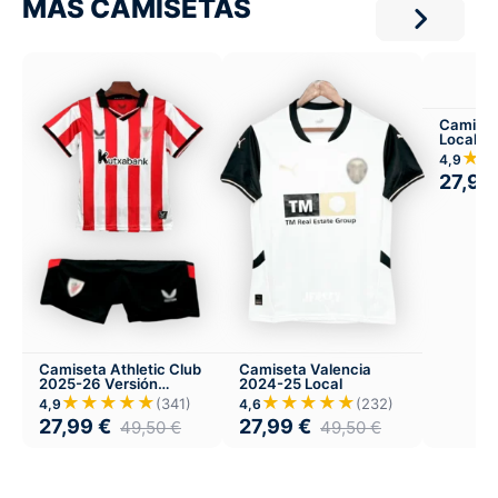
MÁS CAMISETAS
Camiset
Local
★
4,9
27,99
Camiseta Athletic Club
Camiseta Valencia
2025-26 Versión
2024-25 Local
Infantil Local
★★★★★
★★★★★
(341)
(232)
4,9
4,6
27,99
€
27,99
€
49,50
€
49,50
€