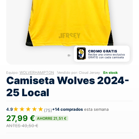
CROMO GRATIS
Recibe una cromo exclusiva
GRATIS con cada camiseta
WOLVERHAMPTON
Equipo:
Vendido por: Cloud Jersey
En stock
Camiseta Wolves 2024-
25 Local
★★★★★
4.9
+14 comprados
esta semana
(75)
27,99 €
AHORRE 21,51 €
ANTES 49,50 €