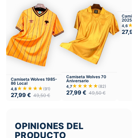
Camiset
2025-26
★
4,6
27,99
Camiseta Wolves 70
Camiseta Wolves 1985-
Aniversario
86 Local
★★★★★
(82)
4,7
★★★★★
(91)
4,8
27,99
€
49,50
€
27,99
€
49,50
€
OPINIONES DEL
PRODUCTO