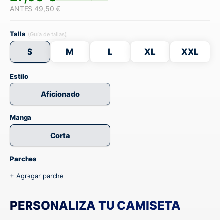
ANTES 49,50 €
Talla
(Guía de tallas)
S
M
L
XL
XXL
Estilo
Aficionado
Manga
Corta
Parches
+ Agregar parche
PERSONALIZA TU CAMISETA