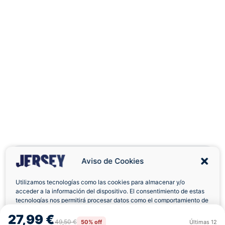
Aviso de Cookies
Utilizamos tecnologías como las cookies para almacenar y/o
acceder a la información del dispositivo. El consentimiento de estas
Envíos a Domicilio
Devolución 7 Días
tecnologías nos permitirá procesar datos como el comportamiento de
navegación o las identificaciones únicas en este sitio. No consentir o
27,99 €
retirar el consentimiento, puede afectar negativamente a ciertas
49,50 €
50% off
Últimas
12