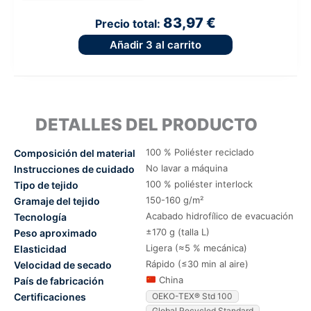
83,97 €
Precio total:
Añadir
3
al carrito
DETALLES DEL PRODUCTO
100 % Poliéster reciclado
Composición del material
No lavar a máquina
Instrucciones de cuidado
100 % poliéster interlock
Tipo de tejido
150-160 g/m²
Gramaje del tejido
Acabado hidrofílico de evacuación
Tecnología
±170 g (talla L)
Peso aproximado
Ligera (≈5 % mecánica)
Elasticidad
Rápido (≤30 min al aire)
Velocidad de secado
China
País de fabricación
Certificaciones
OEKO-TEX® Std 100
Global Recycled Standard