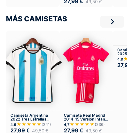
27,99
€
49,50
€
MÁS CAMISETAS
Camiset
2025-26
Infantil
★
4,9
27,99
Camiseta Argentina
Camiseta Real Madrid
2022 Tres Estrellas
2014-15 Versión Infantil
Local
Visitante
★★★★★
★★★★★
(241)
(236)
4,9
4,7
27,99
€
27,99
€
49,50
€
49,50
€