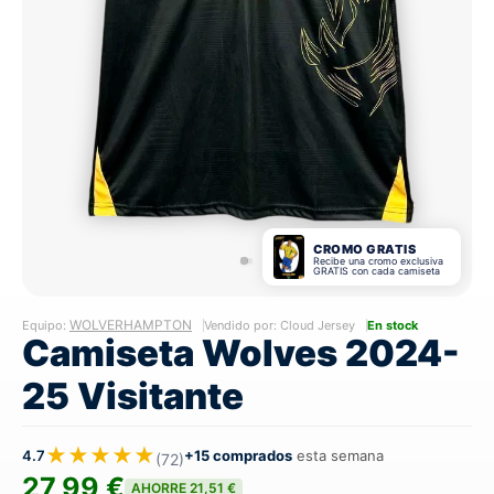
CROMO GRATIS
Recibe una cromo exclusiva
GRATIS con cada camiseta
WOLVERHAMPTON
Equipo:
Vendido por: Cloud Jersey
En stock
Camiseta Wolves 2024-
25 Visitante
★★★★★
4.7
+15 comprados
esta semana
(72)
27,99 €
AHORRE 21,51 €