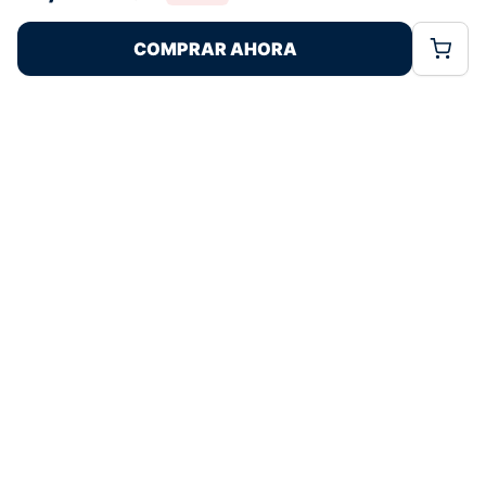
Rechazar
Aceptar
características y funciones.
COMPRAR AHORA
Política de Cookies
Política de Privacidad
Términos Legales
Pagos 100% Seguros
Ofertas Sin Límites
4,7
basado en 72+ reseñas
★★★★★
verificadas
¿Tienes dudas con la talla o el envío?
Escríbenos por WhatsApp