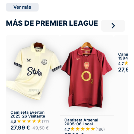
Ver más
MÁS DE PREMIER LEAGUE
Camiset
1994-95
★★
4,7
27,99
Camiseta Everton
2025-26 Visitante
Camiseta Arsenal
★★★★★
(77)
4,8
2005-06 Local
27,99
€
49,50
€
★★★★★
(186)
4,7