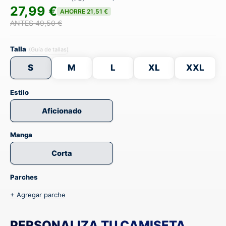
27,99 €
AHORRE 21,51 €
ANTES 49,50 €
Talla
(Guía de tallas)
S
M
L
XL
XXL
Estilo
Aficionado
Manga
Corta
Parches
+ Agregar parche
PERSONALIZA TU CAMISETA