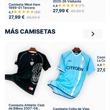
2025-26 Visitante
Camiseta West Ham
★★★★★
(77)
4,8
1999-01 Tercera
27,99
€
49,50
€
★★★★★
(89)
4,7
27,99
€
49,50
€
MÁS CAMISETAS
Camiset
La Coru
Tercera
★
4,8
27,99
Camiseta Athletic Club
de Bilbao 2007-08
Camiseta Celta de Vigo