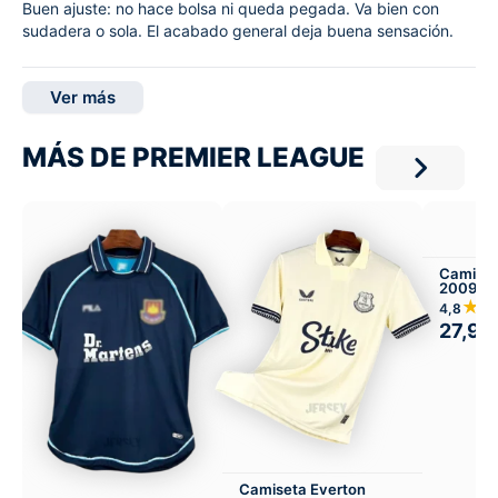
Buen ajuste: no hace bolsa ni queda pegada. Va bien con
sudadera o sola. El acabado general deja buena sensación.
Ver más
MÁS DE PREMIER LEAGUE
Camiset
2009-10
★
4,8
27,99
Camiseta Everton