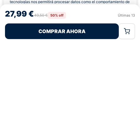
tecnologías nos permitirá procesar datos como el comportamiento de
navegación o las identificaciones únicas en este sitio. No consentir o
27,99 €
retirar el consentimiento, puede afectar negativamente a ciertas
49,50 €
50% off
Últimas
13
Rechazar
Aceptar
características y funciones.
COMPRAR AHORA
Política de Cookies
Política de Privacidad
Términos Legales
Pagos 100% Seguros
Ofertas Sin Límites
4,7
basado en 76+ reseñas
★★★★★
verificadas
¿Tienes dudas con la talla o el envío?
Escríbenos por WhatsApp