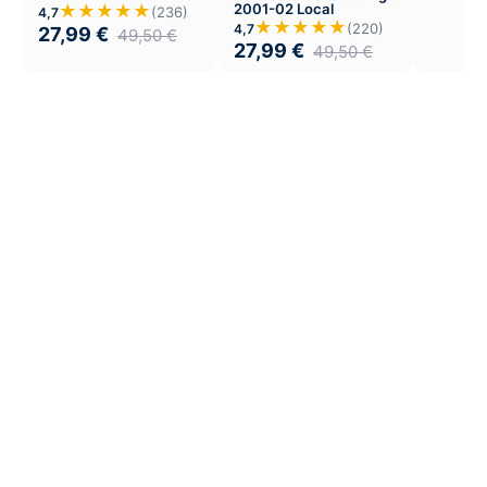
Visitante
★★★★★
2001-02 Local
(236)
4,7
★★★★★
(220)
4,7
27,99
€
49,50
€
27,99
€
49,50
€