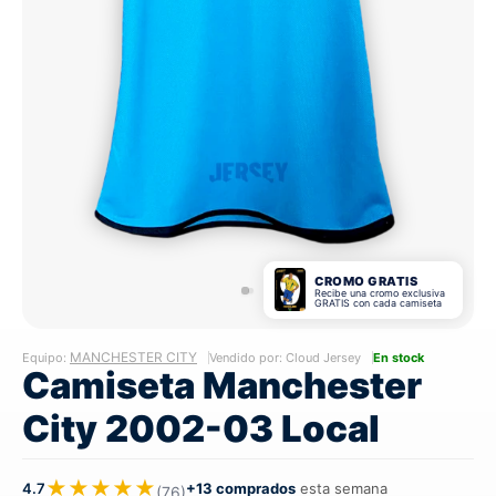
CROMO GRATIS
Recibe una cromo exclusiva
GRATIS con cada camiseta
MANCHESTER CITY
Equipo:
Vendido por: Cloud Jersey
En stock
Camiseta Manchester
City 2002-03 Local
★★★★★
4.7
+13 comprados
esta semana
(76)