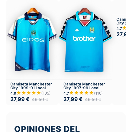
Camiset
City 20
★★
4,7
27,99
Camiseta Manchester
Camiseta Manchester
City 1999-01 Local
City 1997-99 Local
★★★★★
★★★★★
(105)
(110)
4,9
4,7
27,99
€
27,99
€
49,50
€
49,50
€
OPINIONES DEL