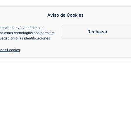
Aviso de Cookies
almacenar y/o acceder a la
Rechazar
de estas tecnologías nos permitirá
egación o las identificaciones
consentimiento, puede afectar
iones.
inos Legales
008-09 Local
S
M
L
XL
Cambios y devoluciones
Fa