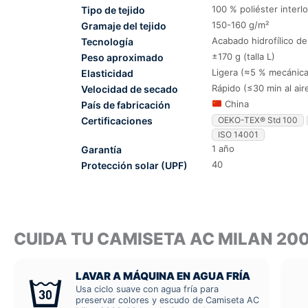
100 % poliéster interl
Tipo de tejido
150-160 g/m²
Gramaje del tejido
Acabado hidrofílico d
Tecnología
±170 g (talla L)
Peso aproximado
Ligera (≈5 % mecánica
Elasticidad
Rápido (≤30 min al air
Velocidad de secado
China
País de fabricación
Certificaciones
OEKO-TEX® Std 100
ISO 14001
1 año
Garantía
40
Protección solar (UPF)
CUIDA TU CAMISETA AC MILAN 2
LAVAR A MÁQUINA EN AGUA FRÍA
Usa ciclo suave con agua fría para
preservar colores y escudo de Camiseta AC