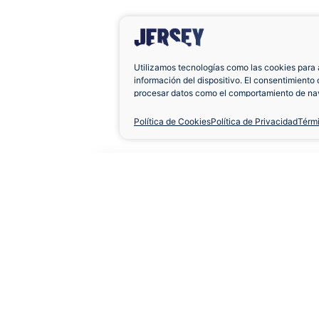
Utilizamos tecnologías como las cookies para 
información del dispositivo. El consentimiento 
procesar datos como el comportamiento de nav
únicas en este sitio. No consentir o retirar el 
negativamente a ciertas características y func
Política de Cookies
Política de Privacidad
Térm
Camiseta AC Milan 2