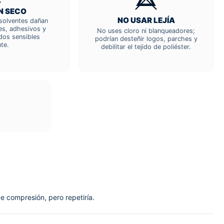
N SECO
NO USAR LEJÍA
; solventes dañan
res, adhesivos y
No uses cloro ni blanqueadores;
dos sensibles
podrían desteñir logos, parches y
te.
debilitar el tejido de poliéster.
de compresión, pero repetiría.