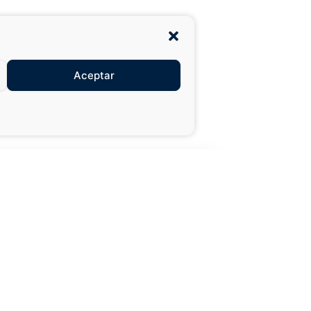
Aceptar
27,99 €
49,50 €
XXL
AÑADIR AL
CARRITO
cebook