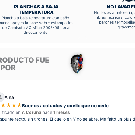
PLANCHAS A BAJA
NO LAVAR E
TEMPERATURA
No lleves a tintorería
fibras técnicas, colo
Plancha a baja temperatura con paño;
parches termosella
nunca apoyes la base sobre estampados
gravemen
de Camiseta AC Milan 2008-09 Local
directamente.
RODUCTO FUE
 POR
Aina
★
★
★
★
★
Buenos acabados y cuello que no cede
lificado en
A Coruña
hace
1 meses
spunte recto, sin tirones. El cuello en V no se abre. Me faltó un plus 