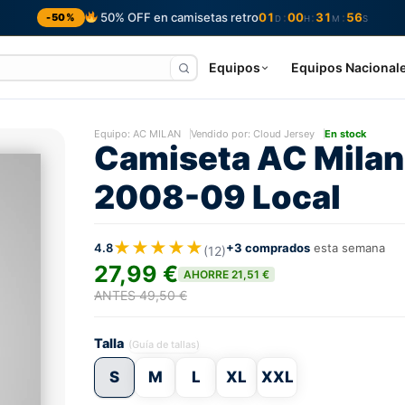
50% OFF en camisetas retro
01
00
31
55
:
:
:
-50%
D
H
M
S
Equipos
Equipos Nacional
Equipo:
AC MILAN
Vendido por: Cloud Jersey
En stock
Camiseta AC Milan
2008-09 Local
★★★★★
4.8
+3 comprados
esta semana
(12)
27,99 €
AHORRE 21,51 €
ANTES 49,50 €
Talla
(Guía de tallas)
S
M
L
XL
XXL