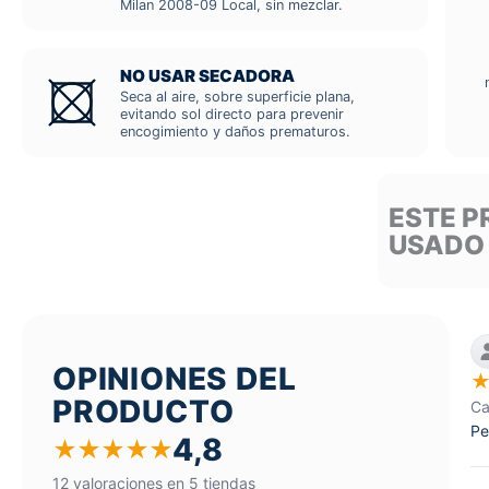
Milan 2008-09 Local, sin mezclar.
NO USAR SECADORA
Seca al aire, sobre superficie plana,
evitando sol directo para prevenir
encogimiento y daños prematuros.
ESTE P
USADO
OPINIONES DEL
PRODUCTO
Ca
Pe
4,8
★
★
★
★
★
12 valoraciones en 5 tiendas