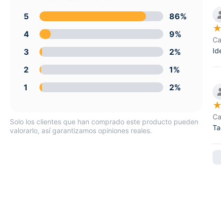
5
86%
4
9%
Ca
Id
3
2%
2
1%
1
2%
Ca
Solo los clientes que han comprado este producto pueden
Ta
valorarlo, así garantizamos opiniones reales.