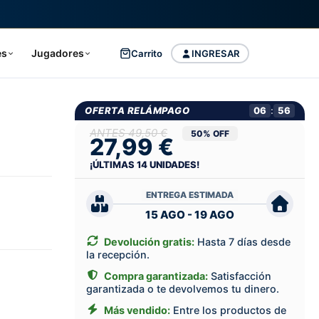
es
Jugadores
Carrito
INGRESAR
OFERTA RELÁMPAGO
06
:
55
49,50 €
50% OFF
27,99 €
¡ÚLTIMAS
14
UNIDADES!
ENTREGA ESTIMADA
15 AGO - 19 AGO
Devolución gratis:
Hasta 7 días desde
la recepción.
Compra garantizada:
Satisfacción
garantizada o te devolvemos tu dinero.
Más vendido:
Entre los productos de