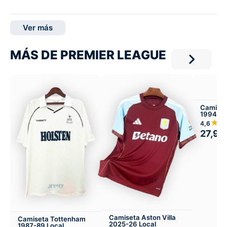
Ver más
MÁS DE PREMIER LEAGUE
Camiset
1994-95
★
4,6
27,99
Camiseta Aston Villa
Camiseta Tottenham
2025-26 Local
1987-89 Local