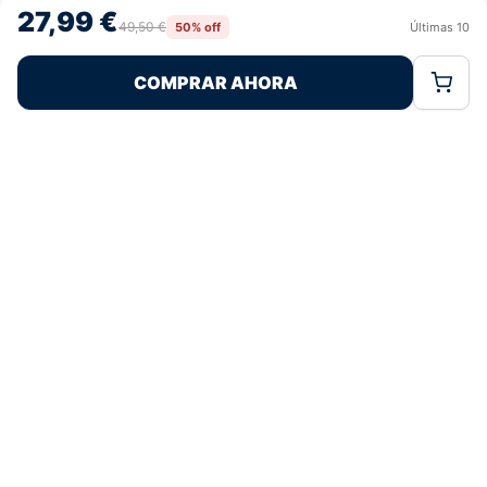
27,99 €
retirar el consentimiento, puede afectar negativamente a ciertas
49,50 €
50% off
Últimas
10
Rechazar
Aceptar
características y funciones.
COMPRAR AHORA
Política de Cookies
Política de Privacidad
Términos Legales
Pagos 100% Seguros
Ofertas Sin Límites
4,9
basado en 73+ reseñas
★★★★★
verificadas
¿Tienes dudas con la talla o el envío?
Escríbenos por WhatsApp