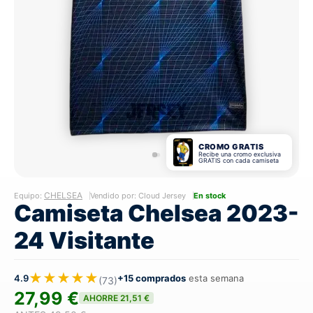
CROMO GRATIS
Recibe una cromo exclusiva
GRATIS con cada camiseta
CHELSEA
Equipo:
Vendido por: Cloud Jersey
En stock
Camiseta Chelsea 2023-
24 Visitante
★★★★★
4.9
+15 comprados
esta semana
(73)
27,99 €
AHORRE 21,51 €