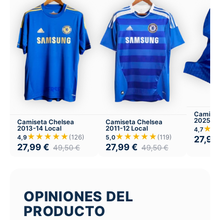
Camiset
2025-26
Camiseta Chelsea
Camiseta Chelsea
★★
2013-14 Local
2011-12 Local
4,7
★★★★★
★★★★★
(126)
(119)
4,9
5,0
27,99
27,99
€
27,99
€
49,50
€
49,50
€
OPINIONES DEL
PRODUCTO