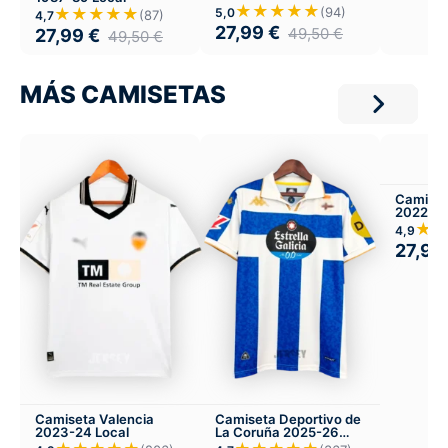
★★★★★
(94)
★★★★★
5,0
(87)
4,7
27,99
€
49,50
€
27,99
€
49,50
€
MÁS CAMISETAS
Camiset
2022 Tre
Local
★
4,9
27,99
Camiseta Valencia
Camiseta Deportivo de
2023-24 Local
La Coruña 2025-26
Local