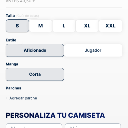
ANTES 49,50 €
Talla
(Guía de tallas)
S
M
L
XL
XXL
Estilo
Aficionado
Jugador
Manga
Corta
Parches
+ Agregar parche
PERSONALIZA TU CAMISETA