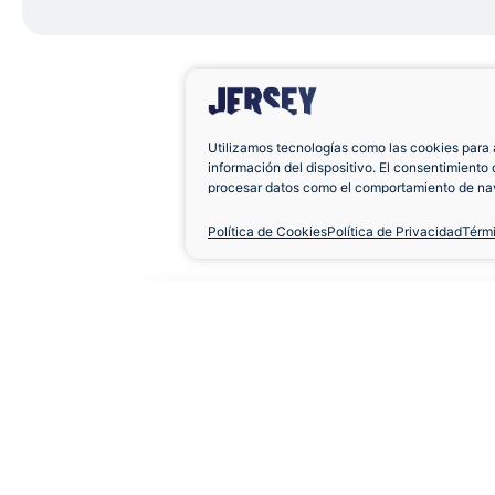
Utilizamos tecnologías como las cookies para 
información del dispositivo. El consentimiento 
procesar datos como el comportamiento de nav
únicas en este sitio. No consentir o retirar el 
negativamente a ciertas características y func
Política de Cookies
Política de Privacidad
Térm
Camiseta Atlético de