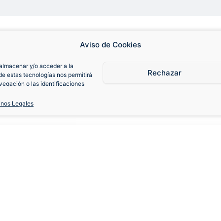
Aviso de Cookies
almacenar y/o acceder a la
Rechazar
de estas tecnologías nos permitirá
egación o las identificaciones
consentimiento, puede afectar
iones.
inos Legales
 Madrid 2003-04 Local
S
M
L
XL