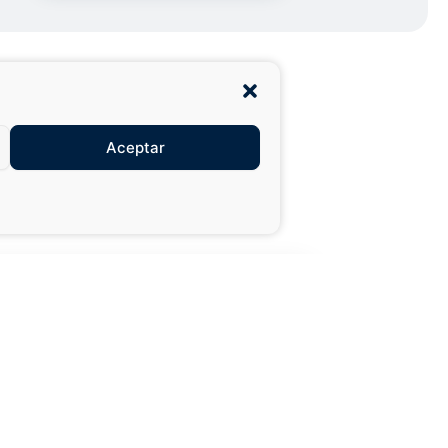
Aceptar
27,99 €
49,50 €
XXL
AÑADIR AL
CARRITO