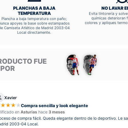
PLANCHAS A BAJA
NO LAVAR E
TEMPERATURA
Evita tintorería y solv
químicas deterioran f
Plancha a baja temperatura con paño;
colores y apliques termo
nunca apoyes la base sobre estampados
de Camiseta Atlético de Madrid 2003-04
Local directamente.
RODUCTO FUE
 POR
Xavier
★
★
★
★
★
Compra sencilla y look elegante
lificado en
Asturias
hace
3 meses
oceso de compra fácil. Queda elegante dentro de lo deportivo. Le sa
drid 2003-04 Local.