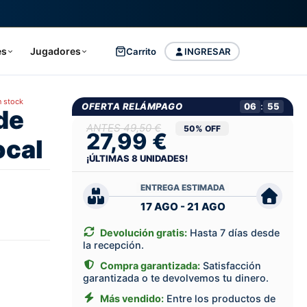
es
Jugadores
Carrito
INGRESAR
n stock
OFERTA RELÁMPAGO
06
:
55
de
49,50 €
50% OFF
27,99 €
ocal
¡ÚLTIMAS
8
UNIDADES!
ENTREGA ESTIMADA
17 AGO - 21 AGO
Devolución gratis:
Hasta 7 días desde
la recepción.
Compra garantizada:
Satisfacción
garantizada o te devolvemos tu dinero.
Más vendido:
Entre los productos de