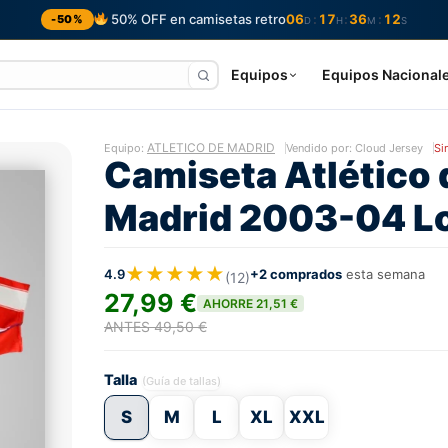
50% OFF en camisetas retro
06
17
36
11
:
:
:
-50%
D
H
M
S
Equipos
Equipos Nacional
ATLETICO DE MADRID
Equipo:
Vendido por: Cloud Jersey
Si
Camiseta Atlético 
Madrid 2003-04 L
★★★★★
4.9
+2 comprados
esta semana
(12)
27,99 €
AHORRE 21,51 €
ANTES 49,50 €
Talla
(Guía de tallas)
S
M
L
XL
XXL