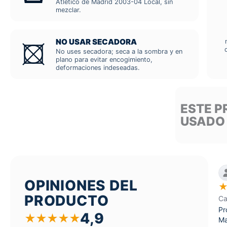
Atlético de Madrid 2003-04 Local, sin
mezclar.
NO USAR SECADORA
No uses secadora; seca a la sombra y en
plano para evitar encogimiento,
deformaciones indeseadas.
ESTE P
USADO
OPINIONES DEL
PRODUCTO
Ca
Pr
4,9
★
★
★
★
★
Ma