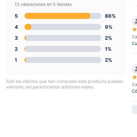
12 valoraciones en 5 tiendas
5
86%
4
9%
Ca
3
2%
Cu
2
1%
1
2%
Solo los clientes que han comprado este producto pueden
Ca
valorarlo, así garantizamos opiniones reales.
Có