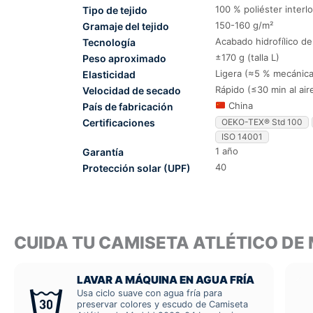
100 % poliéster interl
Tipo de tejido
150-160 g/m²
Gramaje del tejido
Acabado hidrofílico d
Tecnología
±170 g (talla L)
Peso aproximado
Ligera (≈5 % mecánica
Elasticidad
Rápido (≤30 min al air
Velocidad de secado
China
País de fabricación
Certificaciones
OEKO-TEX® Std 100
ISO 14001
1 año
Garantía
40
Protección solar (UPF)
CUIDA TU CAMISETA ATLÉTICO D
LAVAR A MÁQUINA EN AGUA FRÍA
Usa ciclo suave con agua fría para
preservar colores y escudo de Camiseta