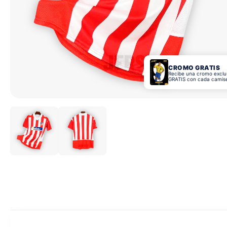
CROMO GRATIS
Recibe una cromo exclu
GRATIS con cada camis