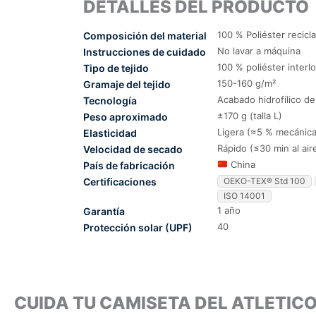
DETALLES DEL PRODUCTO
100 % Poliéster recicl
Composición del material
No lavar a máquina
Instrucciones de cuidado
100 % poliéster interl
Tipo de tejido
150-160 g/m²
Gramaje del tejido
Acabado hidrofílico d
Tecnología
±170 g (talla L)
Peso aproximado
Ligera (≈5 % mecánica
Elasticidad
Rápido (≤30 min al air
Velocidad de secado
China
País de fabricación
Certificaciones
OEKO-TEX® Std 100
ISO 14001
1 año
Garantía
40
Protección solar (UPF)
CUIDA TU CAMISETA DEL ATLETIC