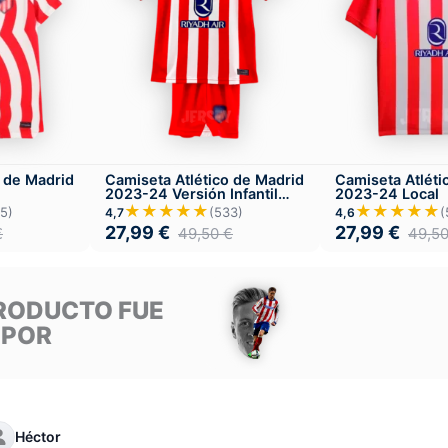
o de Madrid
Camiseta Atlético de Madrid
Camiseta Atléti
2023-24 Versión Infantil
2023-24 Local
Local
★★★★★
★★★★★
5)
(533)
(
4,7
4,6
27,99
€
27,99
€
€
49,50
€
49,5
RODUCTO FUE
 POR
Héctor