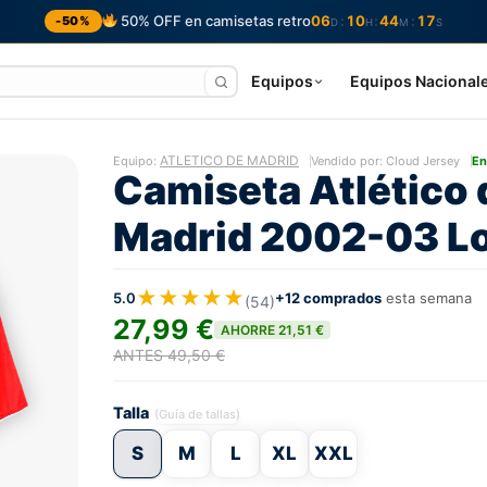
50% OFF en camisetas retro
06
10
44
16
:
:
:
-50%
D
H
M
S
Equipos
Equipos Nacional
ATLETICO DE MADRID
Equipo:
Vendido por: Cloud Jersey
En
Camiseta Atlético 
Madrid 2002-03 L
★★★★★
5.0
+12 comprados
esta semana
(54)
27,99 €
AHORRE 21,51 €
ANTES 49,50 €
Talla
(Guía de tallas)
S
M
L
XL
XXL