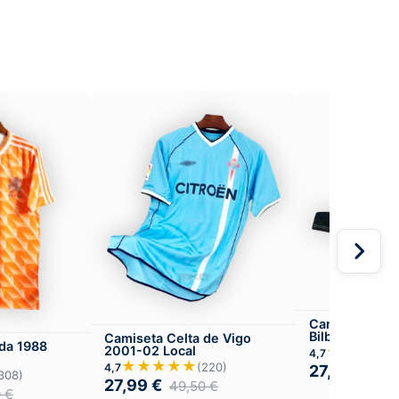
Camiseta Athl
Bilbao 2007-0
Camiseta Celta de Vigo
da 1988
2001-02 Local
★★★★
4,7
★★★★★
(220)
4,7
27,99
€
49,
308)
27,99
€
49,50
€
0
€