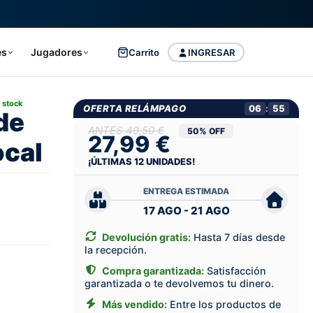
es
Jugadores
Carrito
INGRESAR
 stock
OFERTA RELÁMPAGO
06
:
54
de
49,50 €
50% OFF
27,99 €
ocal
¡ÚLTIMAS
12
UNIDADES!
ENTREGA ESTIMADA
17 AGO - 21 AGO
Devolución gratis:
Hasta 7 días desde
la recepción.
Compra garantizada:
Satisfacción
garantizada o te devolvemos tu dinero.
Más vendido:
Entre los productos de