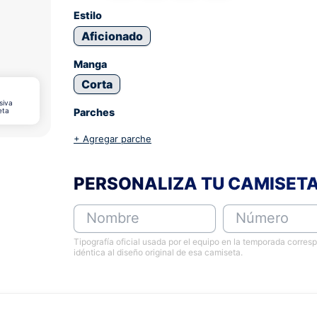
Estilo
Aficionado
Manga
Corta
siva
eta
Parches
+ Agregar parche
PERSONALIZA TU CAMISET
Nombre
Número
Tipografía oficial usada por el equipo en la temporada corres
idéntica al diseño original de esa camiseta.