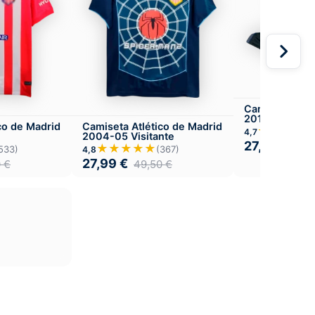
Camiseta Atlé
2016-17 Visit
co de Madrid
Camiseta Atlético de Madrid
★★★★
4,7
2004-05 Visitante
27,99
€
49,
★★★★★
533)
(367)
4,8
27,99
€
0
€
49,50
€