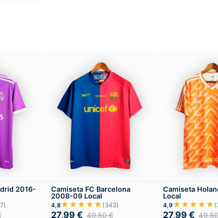
drid 2016-
Camiseta FC Barcelona
Camiseta Holan
2008-09 Local
Local
★★★★★
★★★★★
7)
(343)
(
4,8
4,9
27,99
€
27,99
€
€
49,50
€
49,5