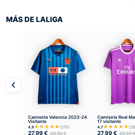
MÁS DE LALIGA
Camiseta Valencia 2023-24
Camiseta Real Ma
Visitante
17 visitante
★★★★★
★★★★★
(215)
(28
4,9
4,7
27,99
€
27,99
€
49,50
€
49,50