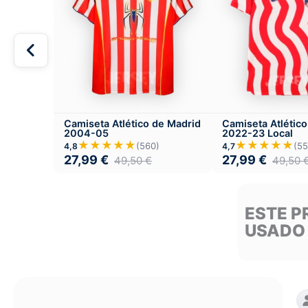
Camiseta Atlético de Madrid
Camiseta Atlétic
2004-05
2022-23 Local
★★★★★
★★★★★
(560)
(55
4,8
4,7
27,99
€
27,99
€
49,50
€
49,50
ESTE P
USADO