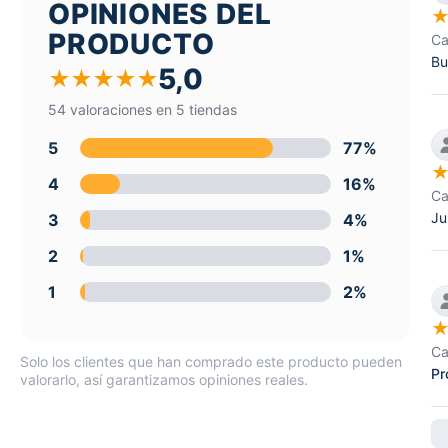
OPINIONES DEL
PRODUCTO
Ca
Bu
5,0
★
★
★
★
★
54 valoraciones en 5 tiendas
5
77%
4
16%
Ca
Ju
3
4%
2
1%
1
2%
Ca
Solo los clientes que han comprado este producto pueden
Pr
valorarlo, así garantizamos opiniones reales.