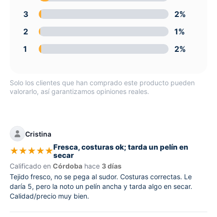
3
2%
2
1%
1
2%
Solo los clientes que han comprado este producto pueden
valorarlo, así garantizamos opiniones reales.
Cristina
Fresca, costuras ok; tarda un pelín en
★
★
★
★
★
secar
Calificado en
Córdoba
hace
3 días
Tejido fresco, no se pega al sudor. Costuras correctas. Le
daría 5, pero la noto un pelín ancha y tarda algo en secar.
Calidad/precio muy bien.