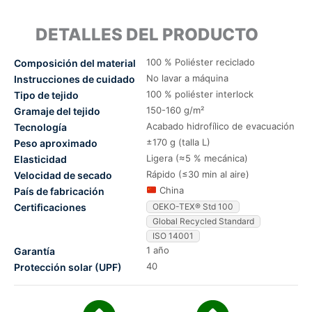
DETALLES DEL PRODUCTO
100 % Poliéster reciclado
Composición del material
No lavar a máquina
Instrucciones de cuidado
100 % poliéster interlock
Tipo de tejido
150-160 g/m²
Gramaje del tejido
Acabado hidrofílico de evacuación
Tecnología
±170 g (talla L)
Peso aproximado
Ligera (≈5 % mecánica)
Elasticidad
Rápido (≤30 min al aire)
Velocidad de secado
China
País de fabricación
Certificaciones
OEKO-TEX® Std 100
Global Recycled Standard
ISO 14001
1 año
Garantía
40
Protección solar (UPF)