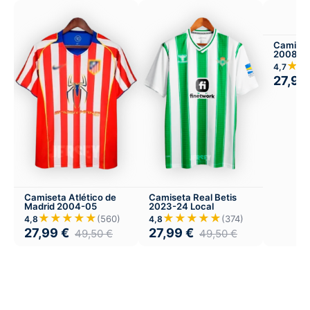
Camiset
2008-09
Infantil 
★★
4,7
27,99
Camiseta Atlético de
Camiseta Real Betis
Madrid 2004-05
2023-24 Local
★★★★★
★★★★★
(560)
(374)
4,8
4,8
27,99
€
27,99
€
49,50
€
49,50
€