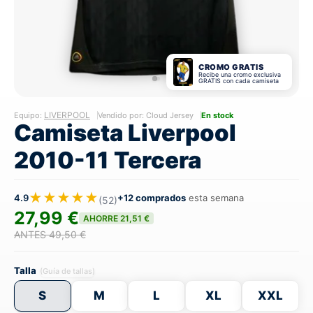
CROMO GRATIS
Recibe una cromo exclusiva
GRATIS con cada camiseta
LIVERPOOL
Equipo:
Vendido por: Cloud Jersey
En stock
Camiseta Liverpool
2010-11 Tercera
★★★★★
4.9
+12 comprados
esta semana
(52)
27,99 €
AHORRE 21,51 €
ANTES 49,50 €
Talla
(Guía de tallas)
S
M
L
XL
XXL