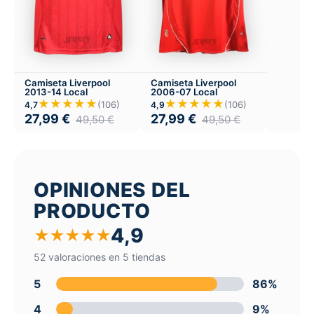
Camiseta Liverpool
Camiseta Liverpool
2013-14 Local
2006-07 Local
★★★★★
★★★★★
(106)
(106)
4,7
4,9
27,99
€
27,99
€
49,50
€
49,50
€
OPINIONES DEL
PRODUCTO
4,9
★
★
★
★
★
52 valoraciones en 5 tiendas
5
86%
4
9%