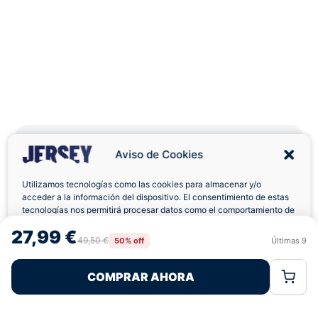
Aviso de Cookies
Utilizamos tecnologías como las cookies para almacenar y/o
Envíos a Domicilio
Devolución 7 Días
acceder a la información del dispositivo. El consentimiento de estas
tecnologías nos permitirá procesar datos como el comportamiento de
navegación o las identificaciones únicas en este sitio. No consentir o
27,99 €
retirar el consentimiento, puede afectar negativamente a ciertas
49,50 €
50% off
Últimas
9
Rechazar
Aceptar
características y funciones.
Pagos 100% Seguros
Ofertas Sin Límites
COMPRAR AHORA
Política de Cookies
Política de Privacidad
Términos Legales