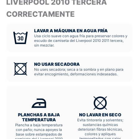
LIVERPOOL 2010 TERCERA
CORRECTAMENTE
LAVAR A MÁQUINA EN AGUA FRÍA
Usa ciclo suave con agua fría para preservar colores y
escudo de camiseta del Liverpool 2010 2011 tercera,
sin mezclar.
NO USAR SECADORA
No uses secadora; seca a la sombra y en plano para
evitar encogimiento, deformaciones indeseadas.
PLANCHAS A BAJA
NO LAVAR EN SECO
TEMPERATURA
Evita tintorería y solventes;
sustancias químicas
Plancha a baja temperatura
deterioran fibras técnicas,
con paño; nunca apoyes la
colores y apliques
base sobre estampados de
termosellados con calor.
camiseta del Liverpool 2010