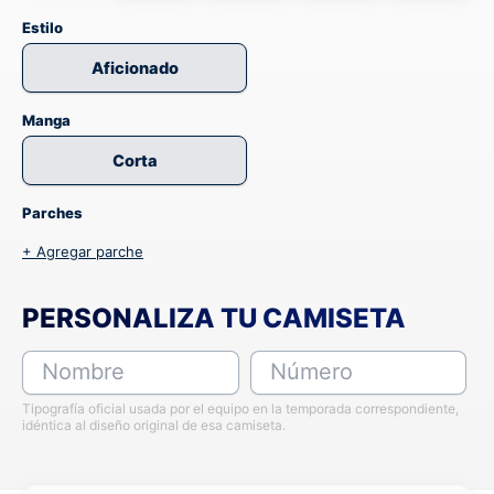
Estilo
Aficionado
Manga
Corta
Parches
+ Agregar parche
PERSONALIZA TU CAMISETA
Nombre
Número
Tipografía oficial usada por el equipo en la temporada correspondiente,
idéntica al diseño original de esa camiseta.