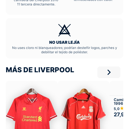
11 tercera directamente.
NO USAR LEJÍA
No uses cloro ni blanqueadores; podrían desteñir logos, parches y
debilitar el tejido de poliéster.
MÁS DE LIVERPOOL
Camiset
1996-97
★
5,0
27,99