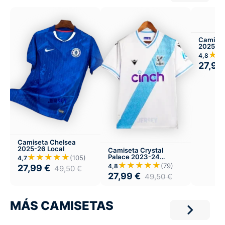
Camiset
2025-26
★
4,8
27,99
Camiseta Chelsea
2025-26 Local
Camiseta Crystal
★★★★★
Palace 2023-24
(105)
4,7
Visitante
★★★★★
(79)
4,8
27,99
€
49,50
€
27,99
€
49,50
€
MÁS CAMISETAS