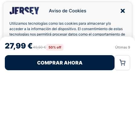
Aviso de Cookies
Utilizamos tecnologías como las cookies para almacenar y/o
acceder a la información del dispositivo. El consentimiento de estas
tecnologías nos permitirá procesar datos como el comportamiento de
Envíos a Domicilio
Devolución 7 Días
navegación o las identificaciones únicas en este sitio. No consentir o
27,99 €
retirar el consentimiento, puede afectar negativamente a ciertas
49,50 €
50% off
Últimas
9
Rechazar
Aceptar
características y funciones.
COMPRAR AHORA
Política de Cookies
Política de Privacidad
Términos Legales
Pagos 100% Seguros
Ofertas Sin Límites
4,9
basado en 75+ reseñas
★★★★★
verificadas
¿Tienes dudas con la talla o el envío?
Escríbenos por WhatsApp