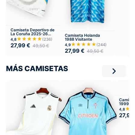
Camiseta Deportivo de
La Coruña 2025-26
Camiseta Holanda
Tercera
★★★★★
1988 Visitante
(236)
4,8
★★★★★
(244)
27,99
€
4,9
49,50
€
27,99
€
49,50
€
MÁS CAMISETAS
Camiset
1999-00
★
4,8
27,99