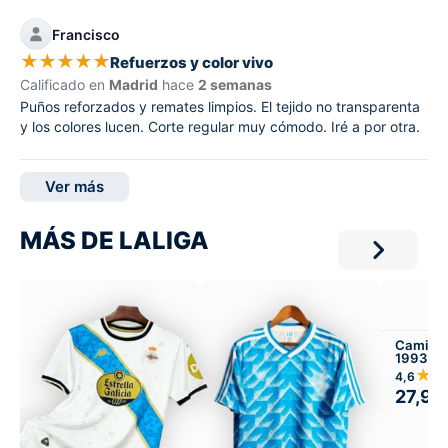
Francisco
★
★
★
★
★
Refuerzos y color vivo
Calificado en
Madrid
hace
2 semanas
Puños reforzados y remates limpios. El tejido no transparenta
y los colores lucen. Corte regular muy cómodo. Iré a por otra.
Ver más
MÁS DE LALIGA
Camiset
1993 Lo
★
4,6
27,99