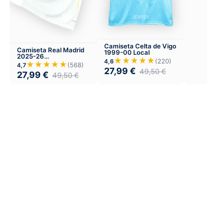
Camiseta Celta de Vigo
Camiseta Real Madrid
1999-00 Local
2025-26
★★★★★
(220)
4,6
Entrenamiento
★★★★★
(568)
4,7
27,99
€
49,50
€
27,99
€
49,50
€