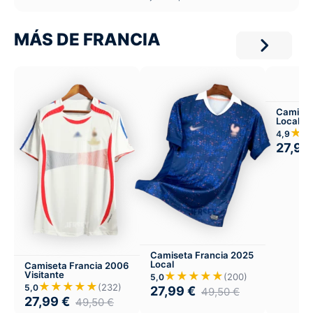
MÁS DE FRANCIA
Camiset
Local
★
4,9
27,99
Camiseta Francia 2025
Local
Camiseta Francia 2006
Visitante
★★★★★
(200)
5,0
★★★★★
(232)
5,0
27,99
€
49,50
€
27,99
€
49,50
€