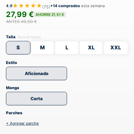
★★★★★
4.9
+14 comprados
esta semana
(75)
27,99 €
AHORRE 21,51 €
ANTES 49,50 €
Talla
(Guía de tallas)
S
M
L
XL
XXL
Estilo
Aficionado
Manga
Corta
Parches
+ Agregar parche