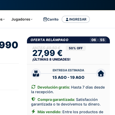
es
Jugadores
Carrito
INGRESAR
OFERTA RELÁMPAGO
06
:
54
1990
49,50 €
50% OFF
27,99 €
¡ÚLTIMAS
8
UNIDADES!
ENTREGA ESTIMADA
15 AGO - 19 AGO
Devolución gratis:
Hasta 7 días desde
la recepción.
Compra garantizada:
Satisfacción
garantizada o te devolvemos tu dinero.
Más vendido:
Entre los productos de