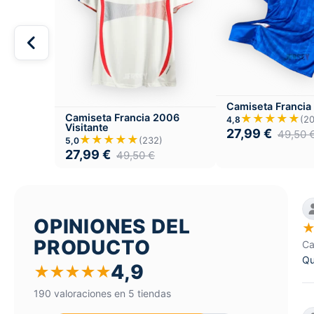
Camiseta Francia
★★★★★
Camiseta Francia 2006
(2
4,8
Visitante
27,99
€
49,50
★★★★★
(232)
5,0
27,99
€
49,50
€
OPINIONES DEL
PRODUCTO
Ca
Qu
4,9
★
★
★
★
★
190 valoraciones en 5 tiendas