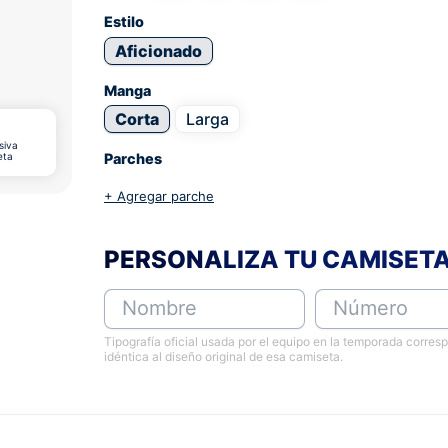
Estilo
Aficionado
Manga
Corta
Larga
siva
eta
Parches
+ Agregar parche
PERSONALIZA TU CAMISET
Nombre
Número
Tipografía oficial usada por el equipo en la temporada corres
idéntica al diseño original de esa camiseta.