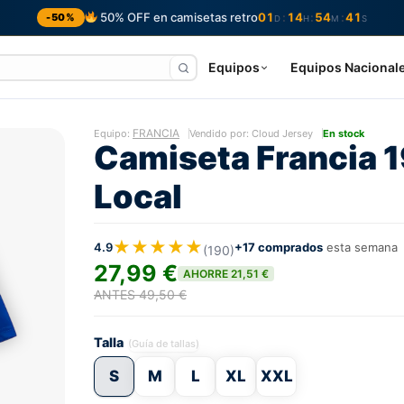
50% OFF en camisetas retro
01
14
54
40
:
:
:
-50%
D
H
M
S
Equipos
Equipos Nacional
FRANCIA
Equipo:
Vendido por: Cloud Jersey
En stock
Camiseta Francia 
Local
★★★★★
4.9
+17 comprados
esta semana
(190)
27,99 €
AHORRE 21,51 €
ANTES 49,50 €
Talla
(Guía de tallas)
S
M
L
XL
XXL