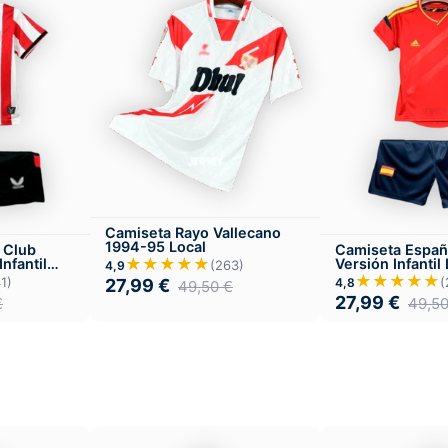
Camiseta Rayo Vallecano
1994-95 Local
 Club
Camiseta Españ
★★★★★
nfantil
Versión Infantil
(263)
4,9
★★★★★
1)
(
4,8
27,99
€
49,50
€
27,99
€
€
49,5