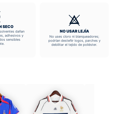
N SECO
NO USAR LEJÍA
; solventes dañan
res, adhesivos y
No uses cloro ni blanqueadores;
dos sensibles
podrían desteñir logos, parches y
te.
debilitar el tejido de poliéster.