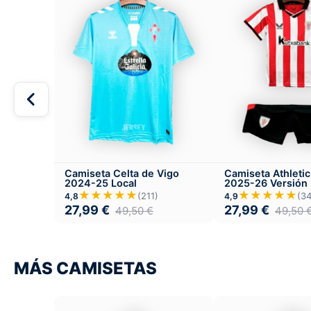
Camiseta Celta de Vigo
Camiseta Athletic
2024-25 Local
2025-26 Versión I
Local
★★★★★
★★★★★
(211)
(34
4,8
4,9
27,99
€
27,99
€
49,50
€
49,50
MÁS CAMISETAS