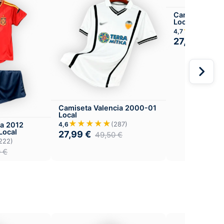
Camiseta Sevi
Local
★★★★
4,7
27,99
€
49,
Camiseta Valencia 2000-01
Local
★★★★★
(287)
4,6
a 2012
 Local
27,99
€
49,50
€
222)
0
€