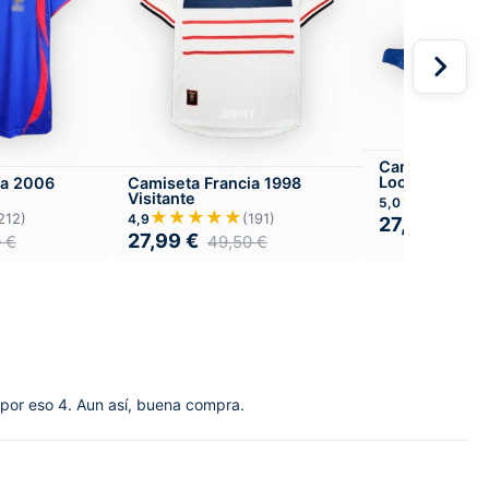
Camiseta Fran
Local
ia 2006
Camiseta Francia 1998
Visitante
★★★★
5,0
★★★★★
212)
(191)
4,9
27,99
€
49,
27,99
€
0
€
49,50
€
 por eso 4. Aun así, buena compra.