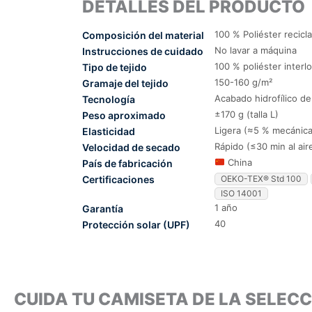
DETALLES DEL PRODUCTO
100 % Poliéster recicl
Composición del material
No lavar a máquina
Instrucciones de cuidado
100 % poliéster interl
Tipo de tejido
150-160 g/m²
Gramaje del tejido
Acabado hidrofílico d
Tecnología
±170 g (talla L)
Peso aproximado
Ligera (≈5 % mecánica
Elasticidad
Rápido (≤30 min al air
Velocidad de secado
China
País de fabricación
Certificaciones
OEKO-TEX® Std 100
ISO 14001
1 año
Garantía
40
Protección solar (UPF)
CUIDA TU CAMISETA DE LA SELE