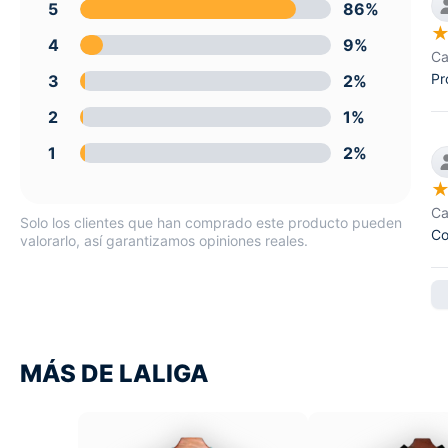
5
86%
4
9%
Ca
Pr
3
2%
2
1%
1
2%
Ca
Solo los clientes que han comprado este producto pueden
Co
valorarlo, así garantizamos opiniones reales.
MÁS DE LALIGA