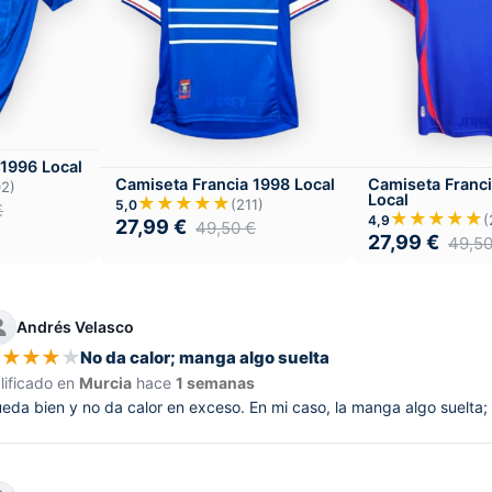
 1996 Local
Camiseta Francia 1998 Local
Camiseta Franc
02)
Local
★★★★★
(211)
5,0
€
★★★★★
(
4,9
27,99
€
49,50
€
27,99
€
49,5
Andrés Velasco
★
★
★
★
★
No da calor; manga algo suelta
lificado en
Murcia
hace
1 semanas
eda bien y no da calor en exceso. En mi caso, la manga algo suelta;