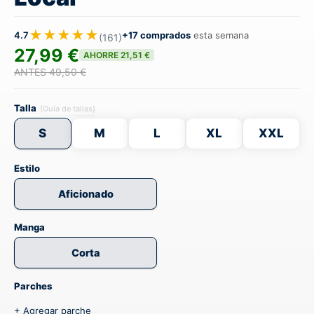
★★★★★
4.7
+17 comprados
esta semana
(161)
27,99 €
AHORRE 21,51 €
ANTES 49,50 €
Talla
(Guía de tallas)
S
M
L
XL
XXL
Estilo
Aficionado
Manga
Corta
Parches
+ Agregar parche