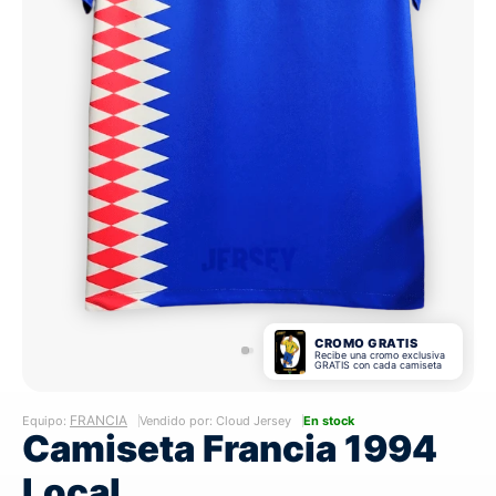
CROMO GRATIS
Recibe una cromo exclusiva
GRATIS con cada camiseta
FRANCIA
Equipo:
Vendido por: Cloud Jersey
En stock
Camiseta Francia 1994
Local