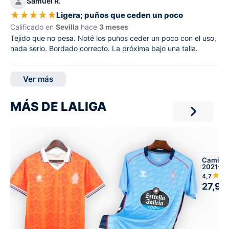
Samuel R.
★
★
★
★
★
Ligera; puños que ceden un poco
Calificado en
Sevilla
hace
3 meses
Tejido que no pesa. Noté los puños ceder un poco con el uso,
nada serio. Bordado correcto. La próxima bajo una talla.
Ver más
MÁS DE LALIGA
Camiset
2021-22
Infantil 
★★
4,7
27,99