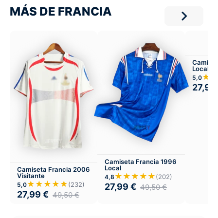
MÁS DE FRANCIA
Camiset
Local
★
5,0
27,99
Camiseta Francia 1996
Local
Camiseta Francia 2006
★★★★★
Visitante
(202)
4,8
★★★★★
(232)
5,0
27,99
€
49,50
€
27,99
€
49,50
€