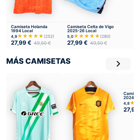
Camiseta Holanda
Camiseta Celta de Vigo
1994 Local
2025-26 Local
★★★★★
★★★★★
(252)
(280)
4,9
5,0
27,99
€
27,99
€
49,50
€
49,50
€
MÁS CAMISETAS
Camiset
2024-25
★
4,8
27,99