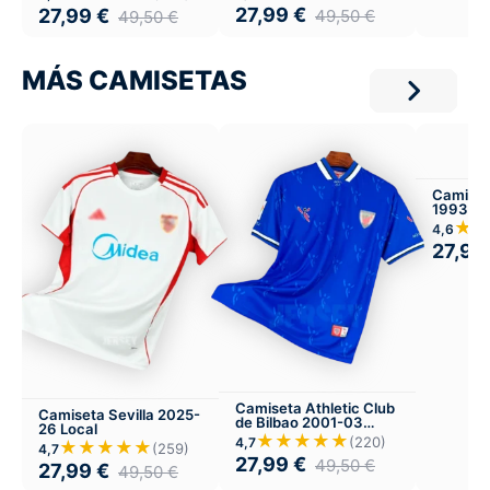
27,99
€
27,99
€
49,50
€
49,50
€
MÁS CAMISETAS
Camiset
1993 Lo
★
4,6
27,99
Camiseta Athletic Club
Camiseta Sevilla 2025-
de Bilbao 2001-03
26 Local
Visitante
★★★★★
(220)
4,7
★★★★★
(259)
4,7
27,99
€
49,50
€
27,99
€
49,50
€