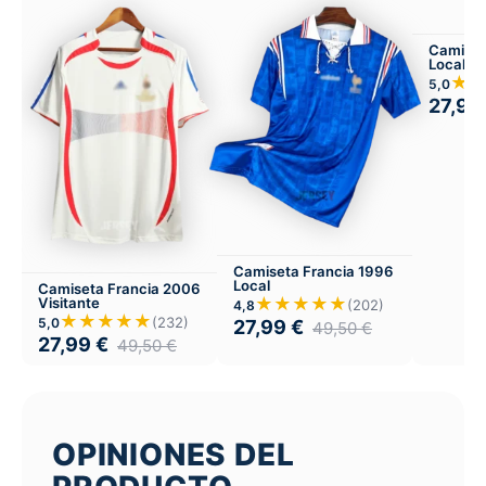
Camiset
Local
★
5,0
27,99
Camiseta Francia 1996
Local
Camiseta Francia 2006
★★★★★
Visitante
(202)
4,8
★★★★★
(232)
5,0
27,99
€
49,50
€
27,99
€
49,50
€
OPINIONES DEL