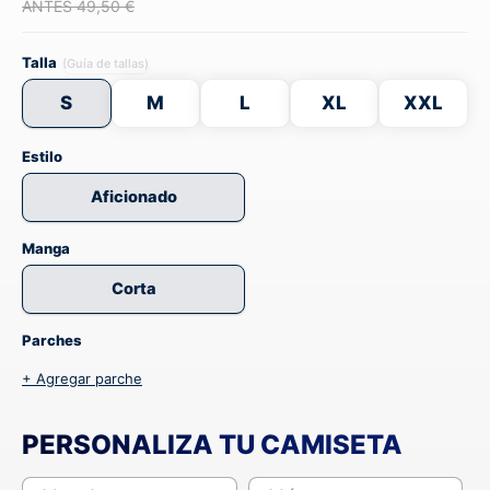
ANTES 49,50 €
Talla
(Guía de tallas)
S
M
L
XL
XXL
Estilo
Aficionado
Manga
Corta
Parches
+ Agregar parche
PERSONALIZA TU CAMISETA