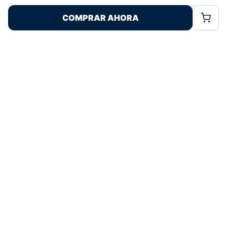
COMPRAR AHORA
Política de Cookies
Política de Privacidad
Términos Legales
Pagos 100% Seguros
Ofertas Sin Límites
4,9
basado en 166+ reseñas
★★★★★
verificadas
¿Tienes dudas con la talla o el envío?
Escríbenos por WhatsApp