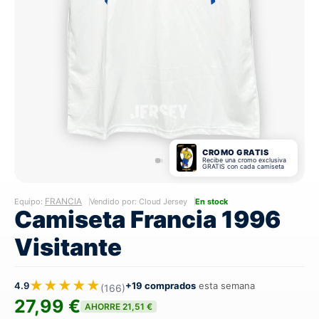
CROMO GRATIS
Recibe una cromo exclusiva
GRATIS con cada camiseta
FRANCIA
Equipo:
Vendido por: Cloud Jersey
En stock
Camiseta Francia 1996
Visitante
★★★★★
4.9
+19 comprados
esta semana
(166)
27,99 €
AHORRE 21,51 €