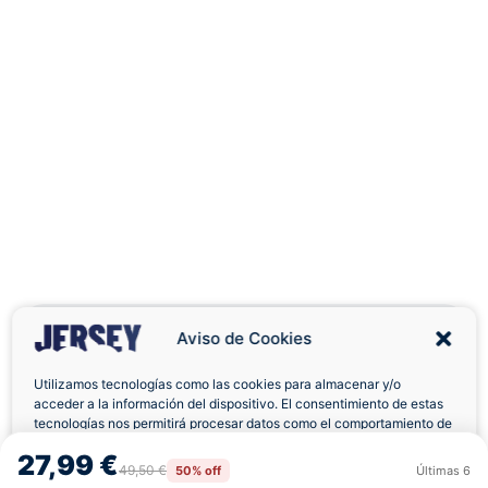
Aviso de Cookies
Utilizamos tecnologías como las cookies para almacenar y/o
acceder a la información del dispositivo. El consentimiento de estas
Envíos a Domicilio
Devolución 7 Días
tecnologías nos permitirá procesar datos como el comportamiento de
navegación o las identificaciones únicas en este sitio. No consentir o
27,99 €
retirar el consentimiento, puede afectar negativamente a ciertas
49,50 €
50% off
Últimas
6
Rechazar
Aceptar
características y funciones.