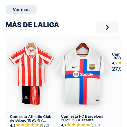
Ver más
MÁS DE LALIGA
Camiset
1988 Vis
★
4,9
27,99
Camiseta FC Barcelona
Camiseta Athletic Club
2022-23 Visitante
de Bilbao 1995-97
Versión Infantil Local
★★★★★
★★★★★
(526)
(932)
4,7
4,9