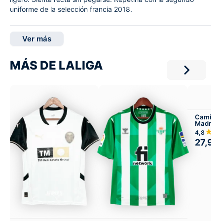
uniforme de la selección francia 2018.
Ver más
MÁS DE LALIGA
Camiset
Madrid 
★
4,8
27,99