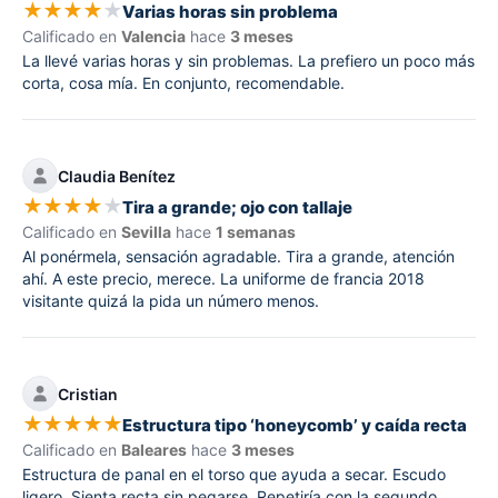
★
★
★
★
★
Varias horas sin problema
Calificado en
Valencia
hace
3 meses
La llevé varias horas y sin problemas. La prefiero un poco más
corta, cosa mía. En conjunto, recomendable.
Claudia Benítez
★
★
★
★
★
Tira a grande; ojo con tallaje
Calificado en
Sevilla
hace
1 semanas
Al ponérmela, sensación agradable. Tira a grande, atención
ahí. A este precio, merece. La uniforme de francia 2018
visitante quizá la pida un número menos.
Cristian
★
★
★
★
★
Estructura tipo ‘honeycomb’ y caída recta
Calificado en
Baleares
hace
3 meses
Estructura de panal en el torso que ayuda a secar. Escudo
ligero. Sienta recta sin pegarse. Repetiría con la segundo