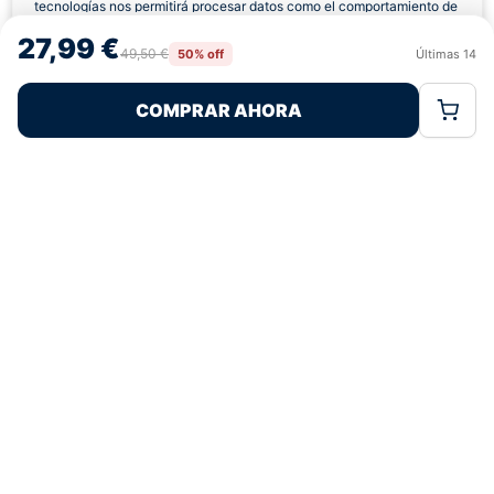
tecnologías nos permitirá procesar datos como el comportamiento de
navegación o las identificaciones únicas en este sitio. No consentir o
27,99 €
retirar el consentimiento, puede afectar negativamente a ciertas
49,50 €
50% off
Últimas
14
Rechazar
Aceptar
características y funciones.
COMPRAR AHORA
Política de Cookies
Política de Privacidad
Términos Legales
Pagos 100% Seguros
Ofertas Sin Límites
4,9
basado en 178+ reseñas
★★★★★
verificadas
¿Tienes dudas con la talla o el envío?
Escríbenos por WhatsApp