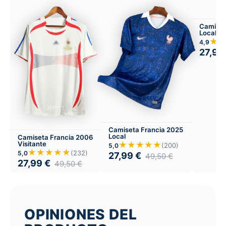
Camiset
Local
★
4,9
27,99
Camiseta Francia 2025
Local
Camiseta Francia 2006
Visitante
★★★★★
(200)
5,0
★★★★★
(232)
5,0
27,99
€
49,50
€
27,99
€
49,50
€
OPINIONES DEL