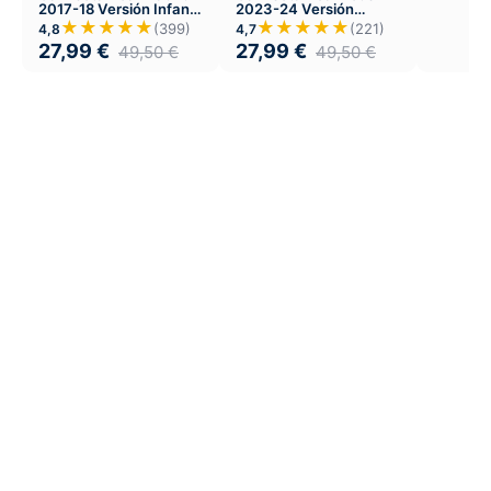
2017-18 Versión Infantil
2023-24 Versión
Local
Infantil Tercera
★★★★★
★★★★★
(399)
(221)
4,8
4,7
27,99
€
27,99
€
49,50
€
49,50
€