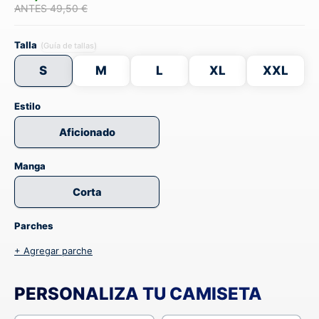
ANTES 49,50 €
Talla
(Guía de tallas)
S
M
L
XL
XXL
Estilo
Aficionado
Manga
Corta
Parches
+ Agregar parche
PERSONALIZA TU CAMISETA