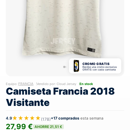
CROMO GRATIS
Recibe una cromo exclusiva
GRATIS con cada camiseta
FRANCIA
Equipo:
Vendido por: Cloud Jersey
En stock
Camiseta Francia 2018
Visitante
★★★★★
4.9
+17 comprados
esta semana
(178)
27,99 €
AHORRE 21,51 €