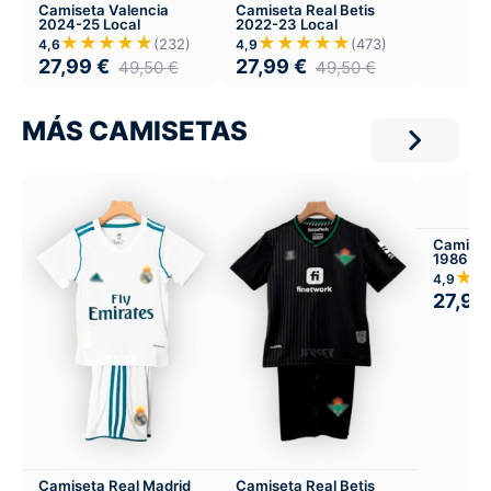
Camiseta Valencia
Camiseta Real Betis
2024-25 Local
2022-23 Local
★★★★★
★★★★★
(232)
(473)
4,6
4,9
27,99
€
27,99
€
49,50
€
49,50
€
MÁS CAMISETAS
Camiset
1986 Lo
★
4,9
27,99
Camiseta Real Madrid
Camiseta Real Betis