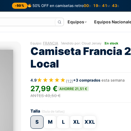
50% OFF en camisetas retro
00
19
41
42
:
:
:
-50%
D
H
M
S
Equipos
Equipos Nacional
FRANCIA
Equipo:
Vendido por: Cloud Jersey
En stock
Camiseta Francia 
Local
★★★★★
4.9
+3 comprados
esta semana
(12)
27,99 €
AHORRE 21,51 €
ANTES 49,50 €
Talla
(Guía de tallas)
S
M
L
XL
XXL