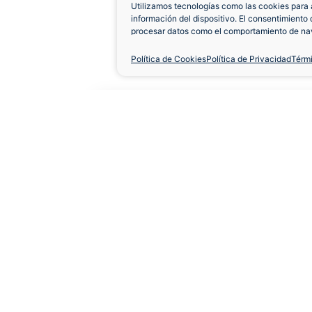
Utilizamos tecnologías como las cookies para 
información del dispositivo. El consentimiento 
procesar datos como el comportamiento de nav
únicas en este sitio. No consentir o retirar el 
negativamente a ciertas características y func
Política de Cookies
Política de Privacidad
Térm
Camiseta Francia 201