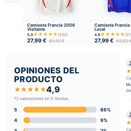
Camiseta Francia 2006
Camiseta Francia
Visitante
Local
★★★★★
★★★★★
(232)
(21
5,0
4,9
27,99
€
27,99
€
49,50
€
49,50
OPINIONES DEL
PRODUCTO
Ca
Mu
4,9
★
★
★
★
★
co
12 valoraciones en 5 tiendas
5
86%
4
9%
Ca
3
2%