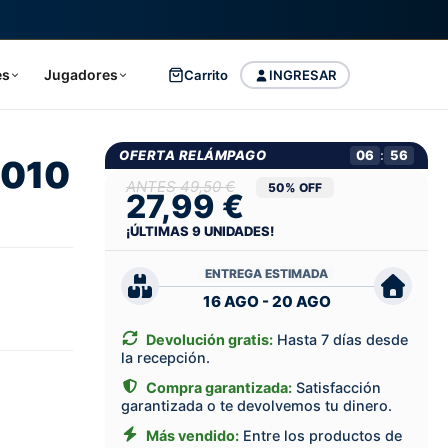
es
Jugadores
Carrito
INGRESAR
OFERTA RELÁMPAGO
06
:
55
2010
49,50 €
50% OFF
27,99 €
¡ÚLTIMAS
9
UNIDADES!
ENTREGA ESTIMADA
16 AGO - 20 AGO
Devolución gratis:
Hasta 7 días desde
la recepción.
Compra garantizada:
Satisfacción
garantizada o te devolvemos tu dinero.
Más vendido:
Entre los productos de