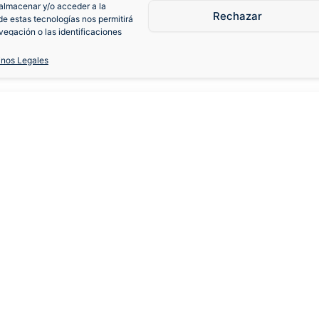
almacenar y/o acceder a la
Rechazar
de estas tecnologías nos permitirá
egación o las identificaciones
consentimiento, puede afectar
iones.
inos Legales
0 Local
S
M
L
XL
Cambios y devoluciones
Fa
Contacto
Cam