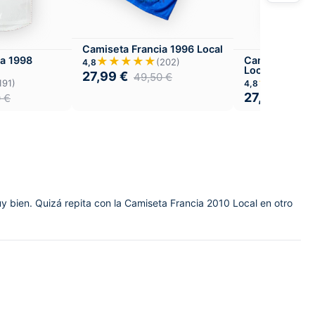
Camiseta Francia 1996 Local
★★★★★
ia 1998
Camiseta Fran
(202)
4,8
Local
27,99
€
49,50
€
★★★★
191)
4,8
27,99
€
0
€
49,
uy bien. Quizá repita con la Camiseta Francia 2010 Local en otro