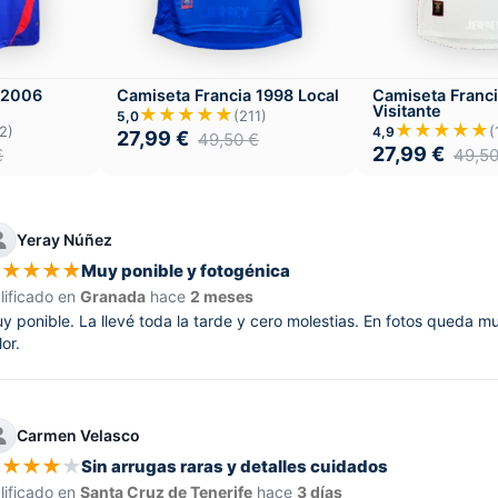
 2006
Camiseta Francia 1998 Local
Camiseta Franc
Visitante
★★★★★
(211)
5,0
★★★★★
2)
(
4,9
27,99
€
49,50
€
27,99
€
€
49,5
Yeray Núñez
★
★
★
★
★
Muy ponible y fotogénica
lificado en
Granada
hace
2 meses
y ponible. La llevé toda la tarde y cero molestias. En fotos queda m
lor.
Carmen Velasco
★
★
★
★
★
Sin arrugas raras y detalles cuidados
lificado en
Santa Cruz de Tenerife
hace
3 días