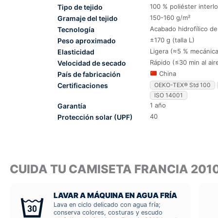
100 % poliéster interl
Tipo de tejido
150-160 g/m²
Gramaje del tejido
Acabado hidrofílico d
Tecnología
±170 g (talla L)
Peso aproximado
Ligera (≈5 % mecánica
Elasticidad
Rápido (≤30 min al air
Velocidad de secado
China
País de fabricación
Certificaciones
OEKO-TEX® Std 100
ISO 14001
1 año
Garantía
40
Protección solar (UPF)
CUIDA TU CAMISETA FRANCIA 20
LAVAR A MÁQUINA EN AGUA FRÍA
Lava en ciclo delicado con agua fría;
conserva colores, costuras y escudo