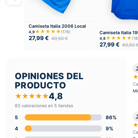
Camiseta Italia 2006 Local
★★★★★
(176)
4,9
Camiseta Italia 1
27,99
€
★★★★★
49,50
€
(18
4,8
27,99
€
49,50
OPINIONES DEL
PRODUCTO
Ca
Mi
4,8
★
★
★
★
★
83 valoraciones en 5 tiendas
5
86%
4
9%
Ca