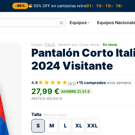
50% OFF en camisetas retro
01
10
10
15
:
:
:
-50%
D
H
M
S
Equipos
Equipos Nacional
ITALIA
Equipo:
Vendido por: Cloud Jersey
En stock
Pantalón Corto Ital
2024 Visitante
★★★★★
4.8
+15 comprados
esta semana
(83)
27,99 €
AHORRE 21,51 €
ANTES 49,50 €
Talla
(Guía de tallas)
S
M
L
XL
XXL