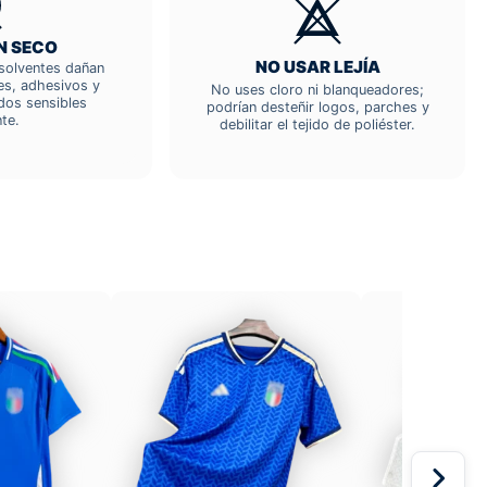
N SECO
NO USAR LEJÍA
; solventes dañan
res, adhesivos y
No uses cloro ni blanqueadores;
dos sensibles
podrían desteñir logos, parches y
te.
debilitar el tejido de poliéster.