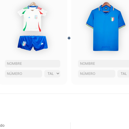
+
ado