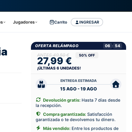
es
Jugadores
Carrito
INGRESAR
OFERTA RELÁMPAGO
06
:
53
ia
49,50 €
50% OFF
27,99 €
¡ÚLTIMAS
6
UNIDADES!
ENTREGA ESTIMADA
15 AGO - 19 AGO
Devolución gratis:
Hasta 7 días desde
la recepción.
Compra garantizada:
Satisfacción
garantizada o te devolvemos tu dinero.
Más vendido:
Entre los productos de