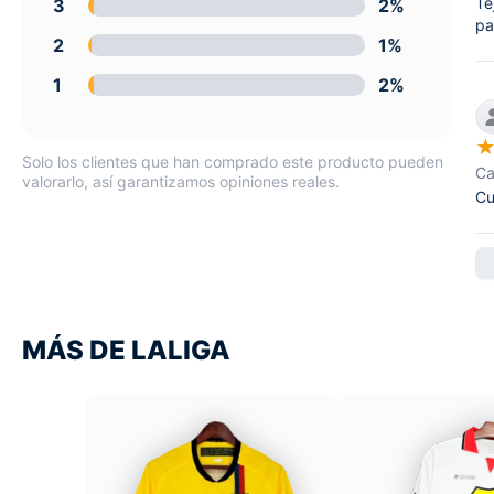
Te
3
2%
pa
2
1%
1
2%
Solo los clientes que han comprado este producto pueden
Ca
valorarlo, así garantizamos opiniones reales.
Cu
MÁS DE LALIGA