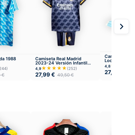
Camiseta Arg
da 1988
Camiseta Real Madrid
Local
2023-24 Versión Infantil
★★★★
4,8
Visitante
★★★★★
244)
(252)
4,9
27,99
€
49,
27,99
€
0
€
49,50
€