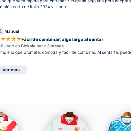
jido que seca rápido para entrenar. Serigrafía algo fina pero acepta
ntalón corto de italia 2024 visitante.
Manuel
★
★
★
★
★
Fácil de combinar; algo larga al sentar
lificado en
Bizkaia
hace
3 meses
mple lo que promete: cómoda y fácil de combinar. Al sentarte, puede
Ver más