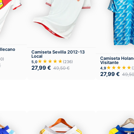
llecano
Camiseta Sevilla 2012-13
Local
Camiseta Holan
80)
★★★★★
(236)
5,0
Visitante
€
27,99
€
★★★★★
49,50
€
(
4,9
27,99
€
49,5