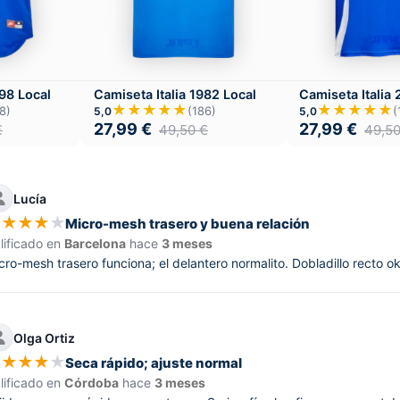
998 Local
Camiseta Italia 1982 Local
Camiseta Italia
★★★★★
★★★★★
8)
(186)
(
5,0
5,0
27,99
€
27,99
€
€
49,50
€
49,5
Lucía
★
★
★
★
★
Micro-mesh trasero y buena relación
lificado en
Barcelona
hace
3 meses
cro-mesh trasero funciona; el delantero normalito. Dobladillo recto ok
Olga Ortiz
★
★
★
★
★
Seca rápido; ajuste normal
lificado en
Córdoba
hace
3 meses