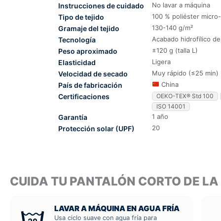
No lavar a máquina
Instrucciones de cuidado
100 % poliéster micr
Tipo de tejido
130-140 g/m²
Gramaje del tejido
Acabado hidrofílico d
Tecnología
±120 g (talla L)
Peso aproximado
Ligera
Elasticidad
Muy rápido (≤25 min)
Velocidad de secado
China
País de fabricación
Certificaciones
OEKO-TEX® Std 100
ISO 14001
1 año
Garantía
20
Protección solar (UPF)
CUIDA TU PANTALÓN CORTO DE LA
LAVAR A MÁQUINA EN AGUA FRÍA
Usa ciclo suave con agua fría para