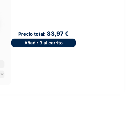
83,97 €
Precio total:
Añadir
3
al carrito