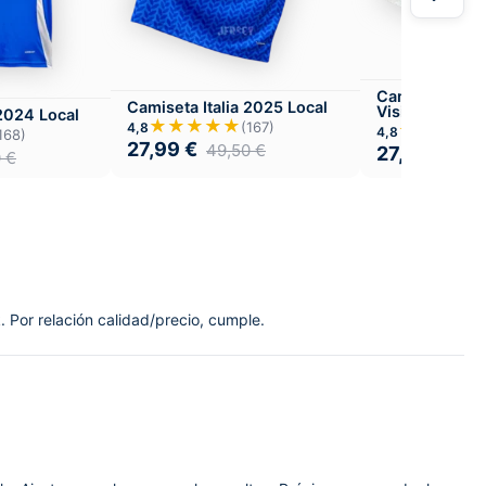
Camiseta Itali
Camiseta Italia 2025 Local
Visitante
 2024 Local
★★★★★
(167)
★★★★
4,8
4,8
168)
27,99
€
49,50
€
27,99
€
49,
0
€
. Por relación calidad/precio, cumple.