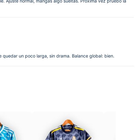
ble. Ajuste normal, mangas algo sueltas. Próxima vez pruebo la
 quedar un poco larga, sin drama. Balance global: bien.