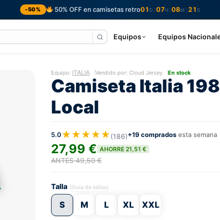
50% OFF en camisetas retro
01
07
08
19
:
:
:
-50%
D
H
M
S
Equipos
Equipos Nacional
ITALIA
Equipo:
Vendido por: Cloud Jersey
En stock
Camiseta Italia 19
Local
★★★★★
5.0
+19 comprados
esta semana
(186)
27,99 €
AHORRE 21,51 €
ANTES 49,50 €
Talla
(Guía de tallas)
S
M
L
XL
XXL