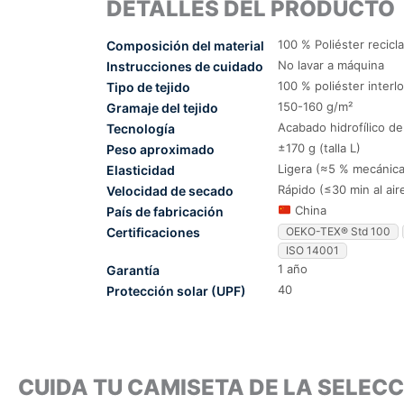
DETALLES DEL PRODUCTO
100 % Poliéster recicl
Composición del material
No lavar a máquina
Instrucciones de cuidado
100 % poliéster interl
Tipo de tejido
150-160 g/m²
Gramaje del tejido
Acabado hidrofílico d
Tecnología
±170 g (talla L)
Peso aproximado
Ligera (≈5 % mecánica
Elasticidad
Rápido (≤30 min al air
Velocidad de secado
China
País de fabricación
Certificaciones
OEKO-TEX® Std 100
ISO 14001
1 año
Garantía
40
Protección solar (UPF)
CUIDA TU CAMISETA DE LA SELEC