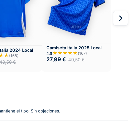
Camiseta Italia 2025 Local
talia 2024 Local
★★★★★
(167)
4,8
★★
(168)
27,99
€
49,50
€
49,50
€
ntiene el tipo. Sin objeciones.