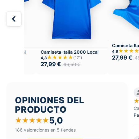
Camiseta Ita
★★★
4,9
a 1998 Local
Camiseta Italia 2000 Local
27,99
€
★
★★★★★
4
(188)
(171)
4,8
27,99
€
,50
€
49,50
€
OPINIONES DEL
PRODUCTO
Ca
Pa
5,0
★
★
★
★
★
186 valoraciones en 5 tiendas