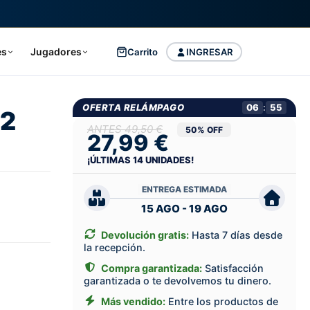
es
Jugadores
Carrito
INGRESAR
OFERTA RELÁMPAGO
06
:
54
82
49,50 €
50% OFF
27,99 €
¡ÚLTIMAS
14
UNIDADES!
ENTREGA ESTIMADA
15 AGO - 19 AGO
Devolución gratis:
Hasta 7 días desde
la recepción.
Compra garantizada:
Satisfacción
garantizada o te devolvemos tu dinero.
Más vendido:
Entre los productos de