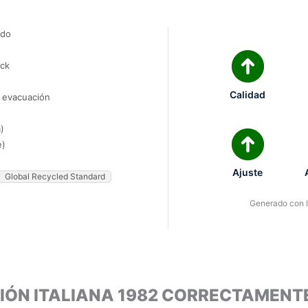
ado
ock
Calidad
e evacuación
)
e)
Ajuste
Global Recycled Standard
Generado con IA
CIÓN ITALIANA 1982 CORRECTAMENT