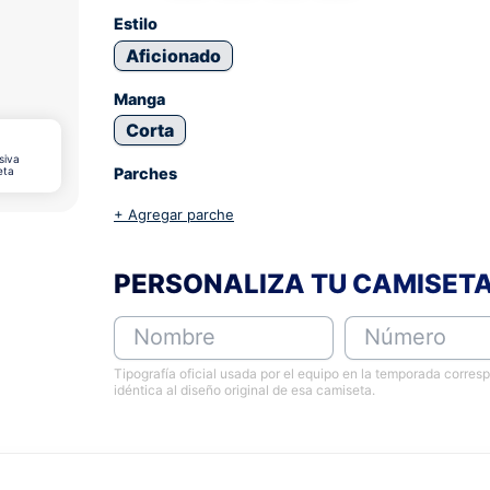
Estilo
Aficionado
Manga
Corta
siva
eta
Parches
+ Agregar parche
PERSONALIZA TU CAMISET
Nombre
Número
Tipografía oficial usada por el equipo en la temporada corres
idéntica al diseño original de esa camiseta.