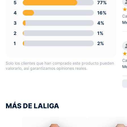
5
77%
4
16%
Ca
Me
3
4%
2
1%
1
2%
Ca
Solo los clientes que han comprado este producto pueden
Me
valorarlo, así garantizamos opiniones reales.
MÁS DE LALIGA