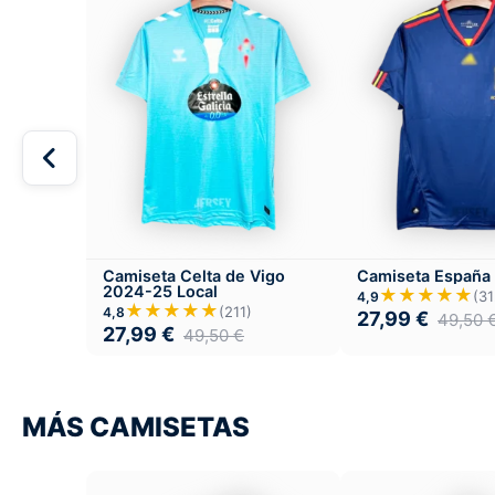
Camiseta Celta de Vigo
Camiseta España
2024-25 Local
★★★★★
(31
4,9
★★★★★
(211)
4,8
27,99
€
49,50
27,99
€
49,50
€
MÁS CAMISETAS