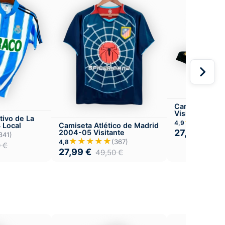
Camiseta Val
Visitante
tivo de La
★★★★
4,9
 Local
Camiseta Atlético de Madrid
27,99
€
2004-05 Visitante
49,
341)
★★★★★
(367)
4,8
0
€
27,99
€
49,50
€