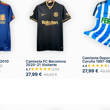
Camiseta Depor
Coruña 1997-98
 2010
Camiseta FC Barcelona
2020-21 Visitante
★★★★★
(
2)
4,9
★★★★★
(270)
4,7
27,99
€
49,5
€
27,99
€
49,50
€