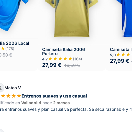
lia 2006 Local
★★
(176)
Camiseta Italia 2006
Camiseta I
Portero
★★★
9,50
€
5,0
★★★★★
(164)
4,7
27,99
€
27,99
€
49,50
€
Mateo V.
★
★
★
★
★
Entrenos suaves y uso casual
lificado en
Valladolid
hace
2 meses
ra entrenos suaves y plan casual va perfecta. Se seca razonable y ma