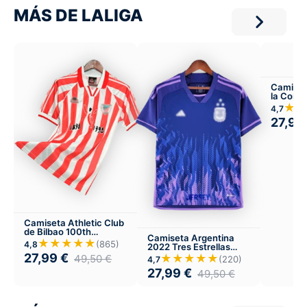
MÁS DE LALIGA
Camiset
la Coru
★★
4,7
27,99
Camiseta Athletic Club
de Bilbao 100th
Camiseta Argentina
aniversario 1998
★★★★★
(865)
4,8
2022 Tres Estrellas
Visitante
27,99
€
★★★★★
49,50
€
(220)
4,7
27,99
€
49,50
€