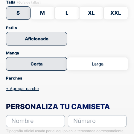
Talla
(Guía de tallas)
S
M
L
XL
XXL
Estilo
Aficionado
Manga
Corta
Larga
Parches
+ Agregar parche
PERSONALIZA TU CAMISETA
Nombre
Número
Tipografía oficial usada por el equipo en la temporada correspondiente,