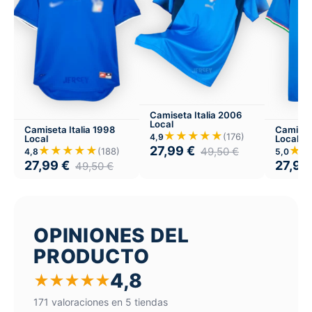
Camiseta Italia 2006
Local
Camiseta Italia 1998
Camiseta
★★★★★
(176)
4,9
Local
Local
27,99
€
★★★★★
★
49,50
€
(188)
4,8
5,0
27,99
€
27,99
49,50
€
OPINIONES DEL
PRODUCTO
4,8
★
★
★
★
★
171 valoraciones en 5 tiendas