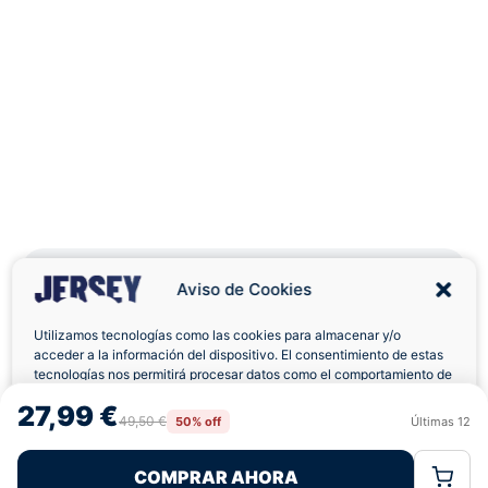
Aviso de Cookies
Utilizamos tecnologías como las cookies para almacenar y/o
Envíos a Domicilio
Devolución 7 Días
acceder a la información del dispositivo. El consentimiento de estas
tecnologías nos permitirá procesar datos como el comportamiento de
navegación o las identificaciones únicas en este sitio. No consentir o
27,99 €
retirar el consentimiento, puede afectar negativamente a ciertas
49,50 €
50% off
Últimas
12
Rechazar
Aceptar
características y funciones.
COMPRAR AHORA
Política de Cookies
Política de Privacidad
Términos Legales
Pagos 100% Seguros
Ofertas Sin Límites