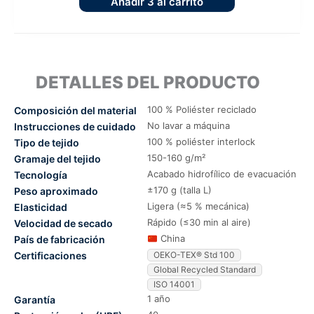
Añadir
3
al carrito
DETALLES DEL PRODUCTO
100 % Poliéster reciclado
Composición del material
No lavar a máquina
Instrucciones de cuidado
100 % poliéster interlock
Tipo de tejido
150-160 g/m²
Gramaje del tejido
Acabado hidrofílico de evacuación
Tecnología
±170 g (talla L)
Peso aproximado
Ligera (≈5 % mecánica)
Elasticidad
Rápido (≤30 min al aire)
Velocidad de secado
China
País de fabricación
Certificaciones
OEKO-TEX® Std 100
Global Recycled Standard
ISO 14001
1 año
Garantía