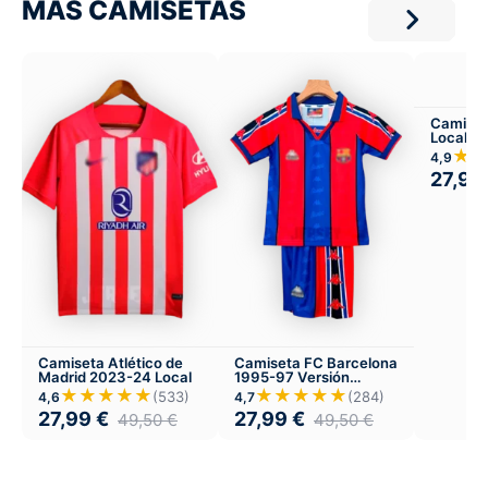
MÁS CAMISETAS
Camiset
Local
★
4,9
27,99
Camiseta Atlético de
Camiseta FC Barcelona
Madrid 2023-24 Local
1995-97 Versión
Infantil Local
★★★★★
★★★★★
(533)
(284)
4,6
4,7
27,99
€
27,99
€
49,50
€
49,50
€