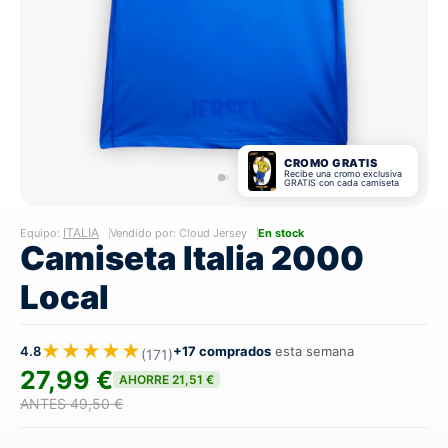
CROMO GRATIS
Recibe una cromo exclusiva
GRATIS con cada camiseta
ITALIA
Equipo:
Vendido por: Cloud Jersey
En stock
Camiseta Italia 2000
Local
★★★★★
4.8
+17 comprados
esta semana
(171)
27,99 €
AHORRE 21,51 €
ANTES 49,50 €