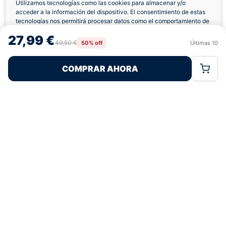
Utilizamos tecnologías como las cookies para almacenar y/o
acceder a la información del dispositivo. El consentimiento de estas
Envíos a Domicilio
Devolución 7 Días
tecnologías nos permitirá procesar datos como el comportamiento de
navegación o las identificaciones únicas en este sitio. No consentir o
27,99 €
retirar el consentimiento, puede afectar negativamente a ciertas
49,50 €
50% off
Últimas
10
Rechazar
Aceptar
características y funciones.
COMPRAR AHORA
Política de Cookies
Política de Privacidad
Términos Legales
Pagos 100% Seguros
Ofertas Sin Límites
4,8
basado en 142+ reseñas
★★★★★
verificadas
¿Tienes dudas con la talla o el envío?
Escríbenos por WhatsApp