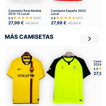
Camiseta Real Madrid
Camiseta España 2002
2012-13 Local
Local
★★★★★
★★★★★
(426)
(211)
5,0
4,8
27,99
€
27,99
€
49,50
€
49,50
€
MÁS CAMISETAS
Camiset
2024-25
Infantil 
★
4,8
27,99