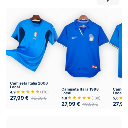
Camiseta Italia 2006
Local
Camiseta Italia 1998
Camiseta
★★★★★
(176)
4,9
Local
Local
27,99
€
★★★★★
★
49,50
€
(188)
4,8
5,0
27,99
€
27,99
49,50
€