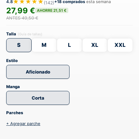
★★★★★
4.8
+18 comprados
esta semana
(142)
27,99 €
AHORRE 21,51 €
ANTES 49,50 €
Talla
(Guía de tallas)
S
M
L
XL
XXL
Estilo
Aficionado
Manga
Corta
Parches
+ Agregar parche