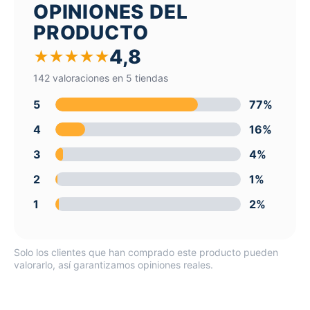
OPINIONES DEL
PRODUCTO
4,8
★
★
★
★
★
142 valoraciones en 5 tiendas
5
77%
4
16%
3
4%
2
1%
1
2%
Solo los clientes que han comprado este producto pueden
valorarlo, así garantizamos opiniones reales.