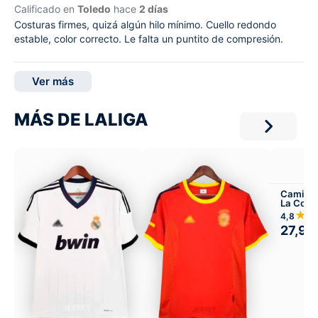
Calificado en
Toledo
hace
2 días
Costuras firmes, quizá algún hilo mínimo. Cuello redondo
estable, color correcto. Le falta un puntito de compresión.
Ver más
MÁS DE LALIGA
Camiset
La Coru
Local
★
4,8
27,99