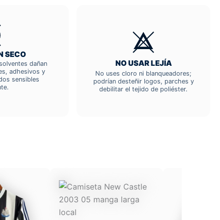
N SECO
NO USAR LEJÍA
; solventes dañan
res, adhesivos y
No uses cloro ni blanqueadores;
dos sensibles
podrían desteñir logos, parches y
te.
debilitar el tejido de poliéster.