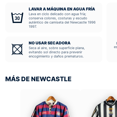
LAVAR A MÁQUINA EN AGUA FRÍA
Lava en ciclo delicado con agua fría;
conserva colores, costuras y escudo
auténtico de camiseta del Newcastle 1996
1997.
NO USAR SECADORA
e
Seca al aire, sobre superficie plana,
evitando sol directo para prevenir
encogimiento y daños prematuros.
MÁS DE NEWCASTLE