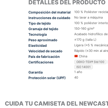
DETALLES DEL PRODUCTO
100 % Poliéster recicl
Composición del material
No lavar a máquina
Instrucciones de cuidado
100 % poliéster interl
Tipo de tejido
150-160 g/m²
Gramaje del tejido
Acabado hidrofílico d
Tecnología
±170 g (talla L)
Peso aproximado
Ligera (≈5 % mecánica
Elasticidad
Rápido (≤30 min al air
Velocidad de secado
China
País de fabricación
Certificaciones
OEKO-TEX® Std 100
ISO 14001
1 año
Garantía
40
Protección solar (UPF)
CUIDA TU CAMISETA DEL NEWCAS