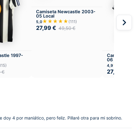
Camiseta Newcastle 2003-
05 Local
★★★★★
(111)
5,0
27,99
€
49,50
€
stle 1997-
Camiseta New
06 Local
★★★★
115)
4,9
27,99
€
0
€
49,
doy 4 por maniático, pero feliz. Pillaré otra para mi sobrino.