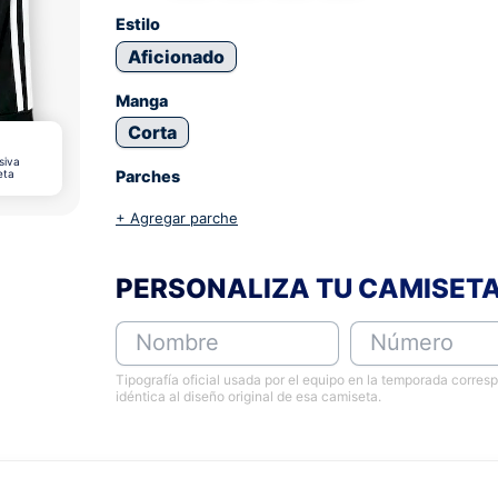
Estilo
Aficionado
Manga
Corta
siva
eta
Parches
+ Agregar parche
PERSONALIZA TU CAMISET
Nombre
Número
Tipografía oficial usada por el equipo en la temporada corres
idéntica al diseño original de esa camiseta.