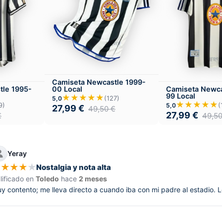
Camiseta Newcastle 1999-
00 Local
tle 1995-
Camiseta Newca
99 Local
★★★★★
(127)
5,0
★★★★★
9)
(
5,0
27,99
€
49,50
€
27,99
€
€
49,5
Yeray
★
★
★
★
★
Nostalgia y nota alta
lificado en
Toledo
hace
2 meses
y contento; me lleva directo a cuando iba con mi padre al estadio. Le 