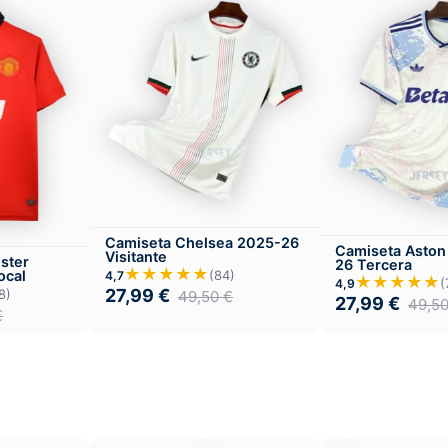
Camiseta Chelsea 2025-26
Camiseta Aston 
Visitante
ster
26 Tercera
★★★★★
(84)
ocal
4,7
★★★★★
(
4,9
27,99
€
8)
49,50
€
27,99
€
49,5
€