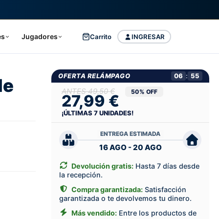
es
Jugadores
Carrito
INGRESAR
OFERTA RELÁMPAGO
06
:
55
le
49,50 €
50% OFF
27,99 €
¡ÚLTIMAS
7
UNIDADES!
ENTREGA ESTIMADA
16 AGO - 20 AGO
Devolución gratis:
Hasta 7 días desde
la recepción.
Compra garantizada:
Satisfacción
garantizada o te devolvemos tu dinero.
Más vendido:
Entre los productos de