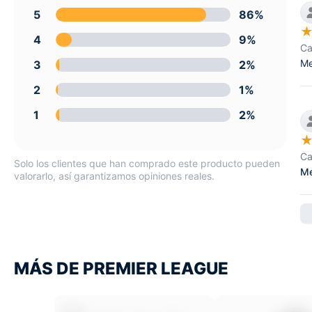
5
86%
4
9%
Ca
Me
3
2%
2
1%
1
2%
Ca
Solo los clientes que han comprado este producto pueden
Me
valorarlo, así garantizamos opiniones reales.
MÁS DE PREMIER LEAGUE