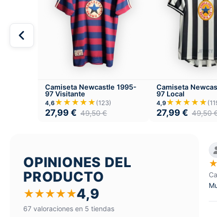
Camiseta Newcastle 1995-
Camiseta Newcas
97 Visitante
97 Local
★★★★★
★★★★★
(123)
(11
4,6
4,9
27,99
€
27,99
€
49,50
€
49,50
OPINIONES DEL
PRODUCTO
Ca
Mu
4,9
★
★
★
★
★
67 valoraciones en 5 tiendas