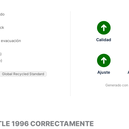
ado
ock
Calidad
e evacuación
)
e)
Ajuste
Global Recycled Standard
Generado con I
TLE 1996 CORRECTAMENTE