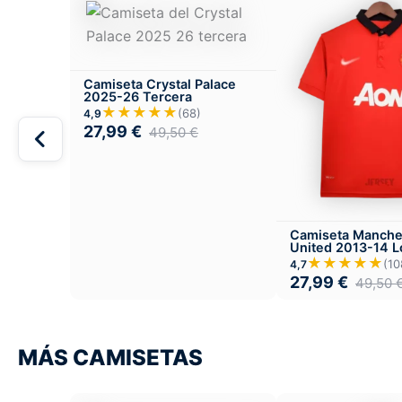
Camiseta Crystal Palace
2025-26 Tercera
★★★★★
(68)
4,9
27,99
€
49,50
€
Camiseta Manche
United 2013-14 L
★★★★★
(10
4,7
27,99
€
49,50
MÁS CAMISETAS