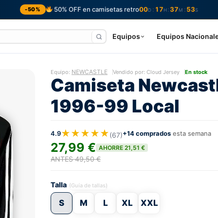
50% OFF en camisetas retro
00
17
37
53
:
:
:
-50%
D
H
M
S
Equipos
Equipos Nacional
NEWCASTLE
Equipo:
Vendido por: Cloud Jersey
En stock
Camiseta Newcast
1996-99 Local
★★★★★
4.9
+14 comprados
esta semana
(67)
27,99 €
AHORRE 21,51 €
ANTES 49,50 €
Talla
(Guía de tallas)
S
M
L
XL
XXL