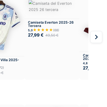
Camiseta Everton 2025-26
Tercera
★★★★★
(68)
5,0
27,99
€
49,50
€
Camiseta Manc
2024-25 Terc
Villa 2025-
★★★★
4,8
27,99
€
72)
49,
0
€