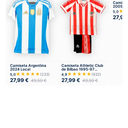
Camiset
2005-06
★
5,0
27,99
Camiseta Argentina
Camiseta Athletic Club
2024 Local
de Bilbao 1995-97
Versión Infantil Local
★★★★★
★★★★★
(233)
(932)
5,0
4,9
27,99
€
27,99
€
49,50
€
49,50
€