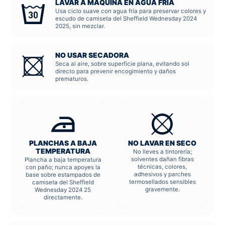
LAVAR A MÁQUINA EN AGUA FRÍA
Usa ciclo suave con agua fría para preservar colores y
escudo de camiseta del Sheffield Wednesday 2024
2025, sin mezclar.
NO USAR SECADORA
Seca al aire, sobre superficie plana, evitando sol
directo para prevenir encogimiento y daños
prematuros.
PLANCHAS A BAJA
NO LAVAR EN SECO
TEMPERATURA
No lleves a tintorería;
solventes dañan fibras
Plancha a baja temperatura
técnicas, colores,
con paño; nunca apoyes la
adhesivos y parches
base sobre estampados de
termosellados sensibles
camiseta del Sheffield
gravemente.
Wednesday 2024 25
directamente.