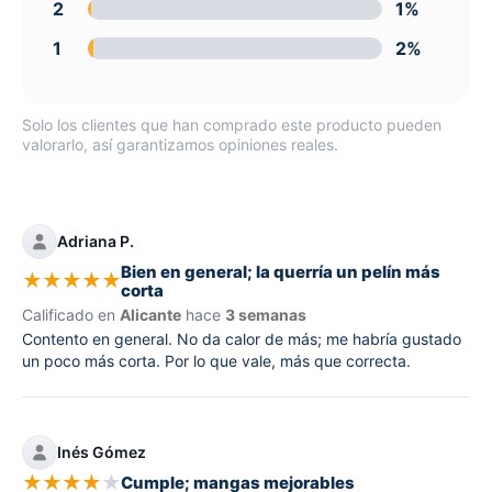
2
1%
1
2%
Solo los clientes que han comprado este producto pueden
valorarlo, así garantizamos opiniones reales.
Adriana P.
Bien en general; la querría un pelín más
★
★
★
★
★
corta
Calificado en
Alicante
hace
3 semanas
Contento en general. No da calor de más; me habría gustado
un poco más corta. Por lo que vale, más que correcta.
Inés Gómez
★
★
★
★
★
Cumple; mangas mejorables