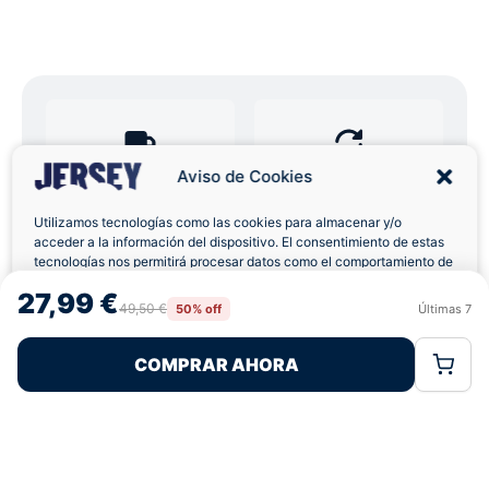
Aviso de Cookies
Envíos a Domicilio
Devolución 7 Días
Utilizamos tecnologías como las cookies para almacenar y/o
acceder a la información del dispositivo. El consentimiento de estas
tecnologías nos permitirá procesar datos como el comportamiento de
navegación o las identificaciones únicas en este sitio. No consentir o
27,99 €
retirar el consentimiento, puede afectar negativamente a ciertas
Pagos 100% Seguros
Ofertas Sin Límites
49,50 €
50% off
Últimas
7
Rechazar
Aceptar
características y funciones.
COMPRAR AHORA
Política de Cookies
Política de Privacidad
Términos Legales
4,9
basado en 70+ reseñas
★★★★★
verificadas