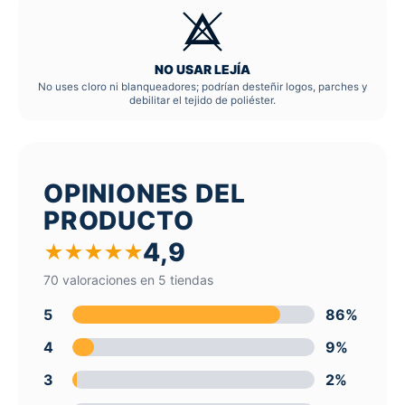
NO USAR LEJÍA
No uses cloro ni blanqueadores; podrían desteñir logos, parches y
debilitar el tejido de poliéster.
OPINIONES DEL
PRODUCTO
4,9
★
★
★
★
★
70 valoraciones en 5 tiendas
5
86%
4
9%
3
2%