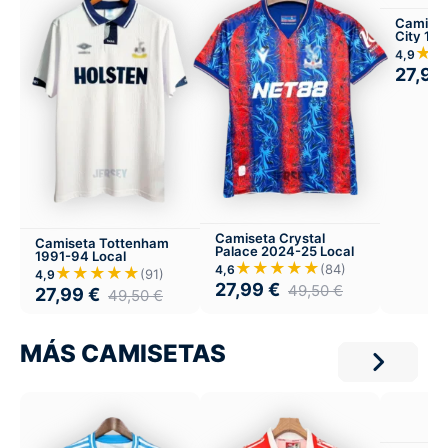
Camiset
City 199
★
4,9
27,99
Camiseta Crystal
Camiseta Tottenham
Palace 2024-25 Local
1991-94 Local
★★★★★
(84)
4,6
★★★★★
(91)
4,9
27,99
€
49,50
€
27,99
€
49,50
€
MÁS CAMISETAS