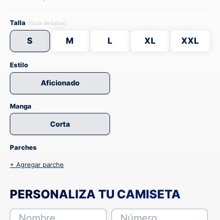
Talla
(Guía de tallas)
S
M
L
XL
XXL
Estilo
Aficionado
Manga
Corta
Parches
+ Agregar parche
PERSONALIZA TU CAMISETA
Nombre
Número