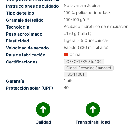
No lavar a máquina
Instrucciones de cuidado
100 % poliéster interlock
Tipo de tejido
150-160 g/m²
Gramaje del tejido
Acabado hidrofílico de evacuación
Tecnología
±170 g (talla L)
Peso aproximado
Ligera (≈5 % mecánica)
Elasticidad
Rápido (≤30 min al aire)
Velocidad de secado
China
País de fabricación
Certificaciones
OEKO-TEX® Std 100
Global Recycled Standard
ISO 14001
1 año
Garantía
40
Protección solar (UPF)
Calidad
Transpirabilidad