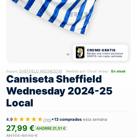
CROMO GRATIS
Recibe una cromo exclusiva
GRATIS con cada camiseta
SHEFFIELD WEDNESDAY
Equipo:
Vendido por: Cloud Jersey
En stock
Camiseta Sheffield
Wednesday 2024-25
Local
★★★★★
4.9
+13 comprados
esta semana
(70)
27,99 €
AHORRE 21,51 €
ANTES 49,50 €