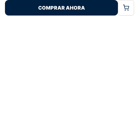
COMPRAR AHORA
Política de Cookies
Política de Privacidad
Términos Legales
4,6
basado en 83+ reseñas
★★★★★
verificadas
¿Tienes dudas con la talla o el envío?
Escríbenos por WhatsApp