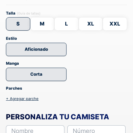
Talla
(Guía de tallas)
S
M
L
XL
XXL
Estilo
Aficionado
Manga
Corta
Parches
+ Agregar parche
PERSONALIZA TU CAMISETA
Nombre
Número