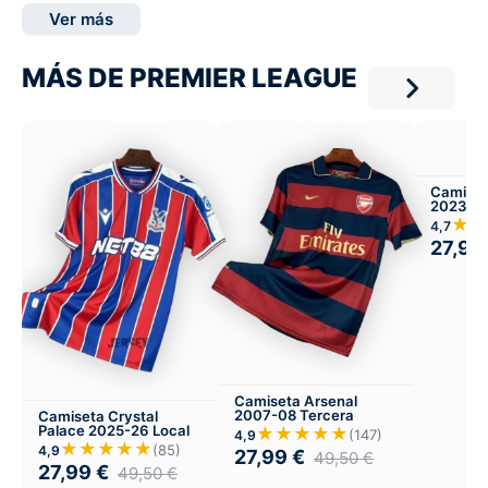
Ver más
MÁS DE PREMIER LEAGUE
Camiset
2023-24
★★
4,7
27,99
Camiseta Arsenal
2007-08 Tercera
Camiseta Crystal
Palace 2025-26 Local
★★★★★
(147)
4,9
★★★★★
(85)
4,9
27,99
€
49,50
€
27,99
€
49,50
€