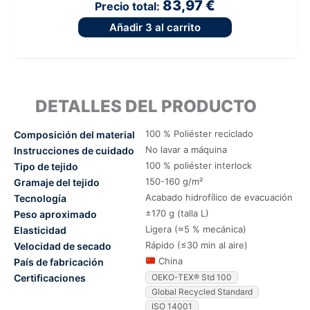
83,97 €
Precio total:
Añadir
3
al carrito
DETALLES DEL PRODUCTO
100 % Poliéster reciclado
Composición del material
No lavar a máquina
Instrucciones de cuidado
100 % poliéster interlock
Tipo de tejido
150-160 g/m²
Gramaje del tejido
Acabado hidrofílico de evacuación
Tecnología
±170 g (talla L)
Peso aproximado
Ligera (≈5 % mecánica)
Elasticidad
Rápido (≤30 min al aire)
Velocidad de secado
China
País de fabricación
Certificaciones
OEKO-TEX® Std 100
Global Recycled Standard
ISO 14001