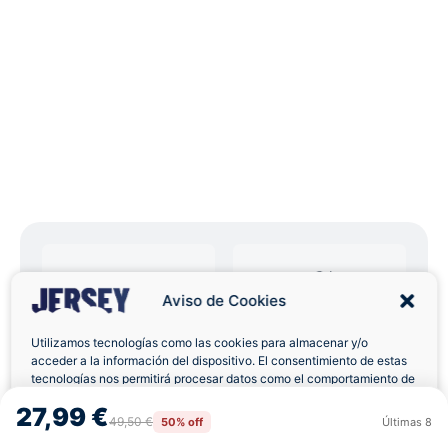
Aviso de Cookies
Envíos a Domicilio
Devolución 7 Días
Utilizamos tecnologías como las cookies para almacenar y/o
acceder a la información del dispositivo. El consentimiento de estas
tecnologías nos permitirá procesar datos como el comportamiento de
navegación o las identificaciones únicas en este sitio. No consentir o
27,99 €
retirar el consentimiento, puede afectar negativamente a ciertas
49,50 €
50% off
Últimas
8
Rechazar
Aceptar
características y funciones.
Pagos 100% Seguros
Ofertas Sin Límites