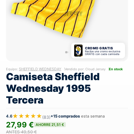
CROMO GRATIS
Recibe una cromo exclusiva
GRATIS con cada camiseta
SHEFFIELD WEDNESDAY
Equipo:
Vendido por: Cloud Jersey
En stock
Camiseta Sheffield
Wednesday 1995
Tercera
★★★★★
4.6
+15 comprados
esta semana
(83)
27,99 €
AHORRE 21,51 €
ANTES 49,50 €