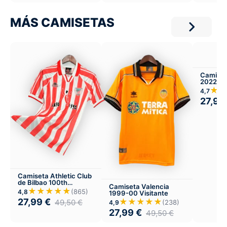
MÁS CAMISETAS
Camiset
2022 Tre
Visitant
★★
4,7
27,99
Camiseta Athletic Club
de Bilbao 100th
Camiseta Valencia
aniversario 1998
★★★★★
(865)
4,8
1999-00 Visitante
27,99
€
★★★★★
49,50
€
(238)
4,9
27,99
€
49,50
€