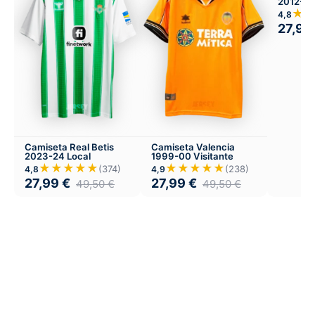
2012-13 
★
4,8
27,99
Camiseta Real Betis
Camiseta Valencia
2023-24 Local
1999-00 Visitante
★★★★★
★★★★★
(374)
(238)
4,8
4,9
27,99
€
27,99
€
49,50
€
49,50
€