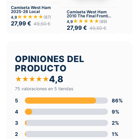
Camiseta West Ham
2025-26 Local
Camiseta West Ham
2010 The Final Frontier
★★★★★
(87)
4,9
Visitante
★★★★★
(89)
4,9
27,99
€
49,50
€
27,99
€
49,50
€
OPINIONES DEL
PRODUCTO
4,8
★
★
★
★
★
75 valoraciones en 5 tiendas
5
86%
4
9%
3
2%
2
1%