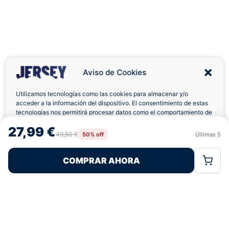
Aviso de Cookies
Utilizamos tecnologías como las cookies para almacenar y/o
acceder a la información del dispositivo. El consentimiento de estas
tecnologías nos permitirá procesar datos como el comportamiento de
Envíos a Domicilio
Devolución 7 Días
navegación o las identificaciones únicas en este sitio. No consentir o
27,99 €
retirar el consentimiento, puede afectar negativamente a ciertas
49,50 €
50% off
Últimas
5
Rechazar
Aceptar
características y funciones.
COMPRAR AHORA
Política de Cookies
Política de Privacidad
Términos Legales
Pagos 100% Seguros
Ofertas Sin Límites
4,8
basado en 75+ reseñas
★★★★★
verificadas