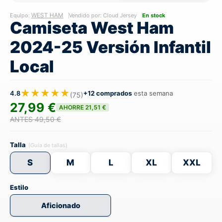
WEST HAM
Equipo:
Vendido por: Cloud Jersey
En stock
Camiseta West Ham
2024-25 Versión Infantil
Local
★★★★★
4.8
+12 comprados
esta semana
(75)
27,99 €
AHORRE 21,51 €
ANTES 49,50 €
Talla
(Guía de tallas)
S
M
L
XL
XXL
Estilo
Aficionado