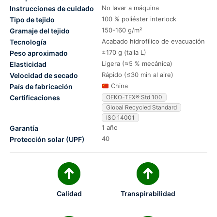
No lavar a máquina
Instrucciones de cuidado
100 % poliéster interlock
Tipo de tejido
150-160 g/m²
Gramaje del tejido
Acabado hidrofílico de evacuación
Tecnología
±170 g (talla L)
Peso aproximado
Ligera (≈5 % mecánica)
Elasticidad
Rápido (≤30 min al aire)
Velocidad de secado
China
País de fabricación
Certificaciones
OEKO-TEX® Std 100
Global Recycled Standard
ISO 14001
1 año
Garantía
40
Protección solar (UPF)
Calidad
Transpirabilidad