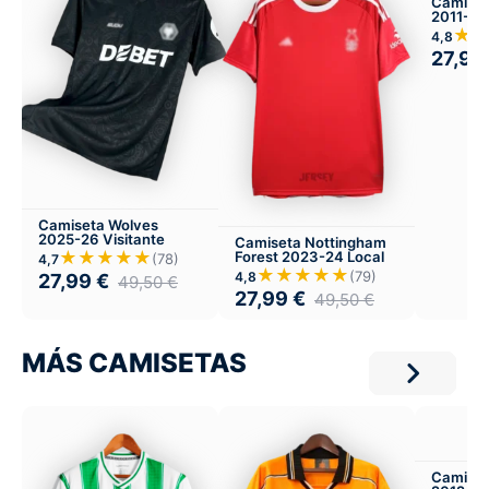
Camiseta
2011-12 
★
4,8
27,99
Camiseta Wolves
2025-26 Visitante
Camiseta Nottingham
★★★★★
Forest 2023-24 Local
(78)
4,7
★★★★★
(79)
4,8
27,99
€
49,50
€
27,99
€
49,50
€
MÁS CAMISETAS
Camiset