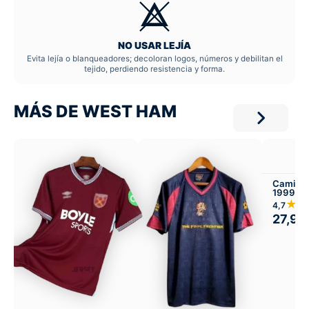
NO USAR LEJÍA
Evita lejía o blanqueadores; decoloran logos, números y debilitan el
tejido, perdiendo resistencia y forma.
MÁS DE WEST HAM
Camise
1999-01
★★
4,7
27,99