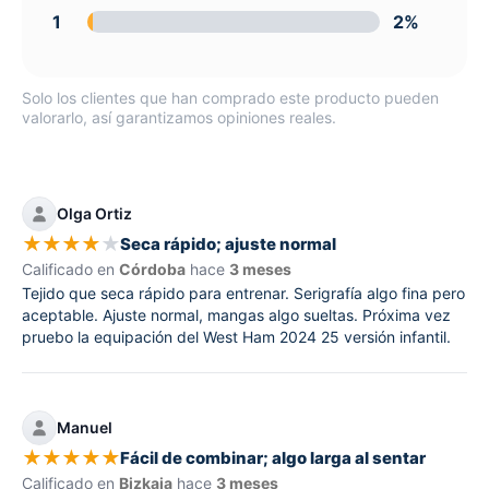
1
2%
Solo los clientes que han comprado este producto pueden
valorarlo, así garantizamos opiniones reales.
Olga Ortiz
★
★
★
★
★
Seca rápido; ajuste normal
Calificado en
Córdoba
hace
3 meses
Tejido que seca rápido para entrenar. Serigrafía algo fina pero
aceptable. Ajuste normal, mangas algo sueltas. Próxima vez
pruebo la equipación del West Ham 2024 25 versión infantil.
Manuel
★
★
★
★
★
Fácil de combinar; algo larga al sentar
Calificado en
Bizkaia
hace
3 meses