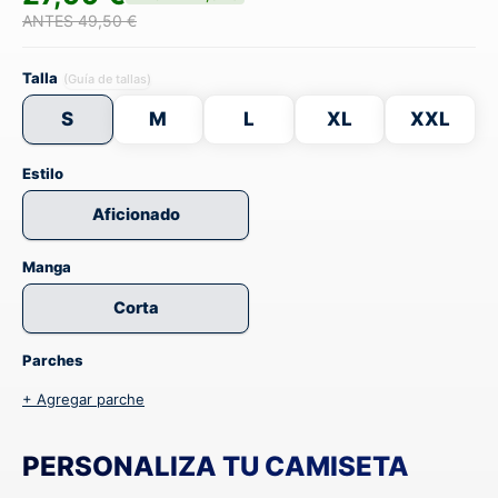
ANTES 49,50 €
Talla
(Guía de tallas)
S
M
L
XL
XXL
Estilo
Aficionado
Manga
Corta
Parches
+ Agregar parche
PERSONALIZA TU CAMISETA