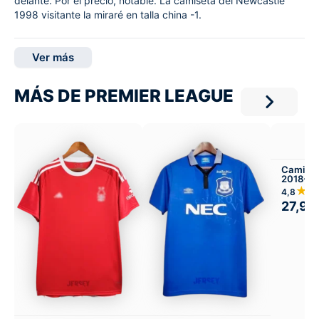
delante. Por el precio, notable. La camiseta del Newcastle
1998 visitante la miraré en talla china -1.
Ver más
MÁS DE PREMIER LEAGUE
Camiset
2018-19
★
4,8
27,99