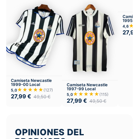
Camiset
1995-97
★
4,6
27,99
Camiseta Newcastle
1999-00 Local
Camiseta Newcastle
1997-99 Local
★★★★★
(127)
5,0
★★★★★
(115)
5,0
27,99
€
49,50
€
27,99
€
49,50
€
OPINIONES DEL