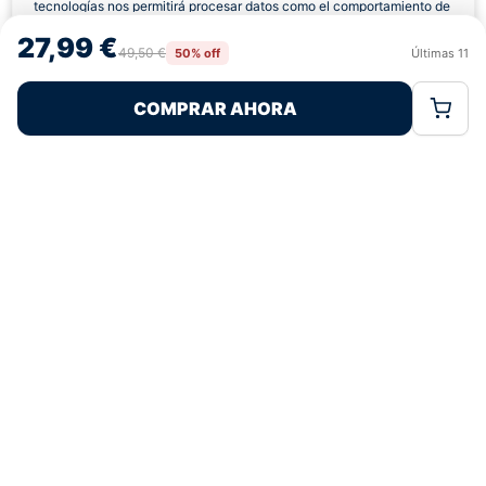
tecnologías nos permitirá procesar datos como el comportamiento de
navegación o las identificaciones únicas en este sitio. No consentir o
27,99 €
retirar el consentimiento, puede afectar negativamente a ciertas
49,50 €
50% off
Últimas
11
Rechazar
Aceptar
características y funciones.
COMPRAR AHORA
Política de Cookies
Política de Privacidad
Términos Legales
Pagos 100% Seguros
Ofertas Sin Límites
4,8
basado en 60+ reseñas
★★★★★
verificadas
¿Tienes dudas con la talla o el envío?
Escríbenos por WhatsApp