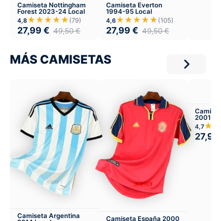
Camiseta Nottingham
Camiseta Everton
Forest 2023-24 Local
1994-95 Local
★★★★★
★★★★★
(79)
(105)
4,8
4,6
27,99
€
27,99
€
49,50
€
49,50
€
MÁS CAMISETAS
Camiset
2001-02
★★
4,7
27,99
Camiseta Argentina
Camiseta España 2000