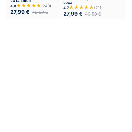
2014 Local
Local
★★★★★
(240)
4,8
★★★★★
(211)
4,7
27,99
€
49,50
€
27,99
€
49,50
€