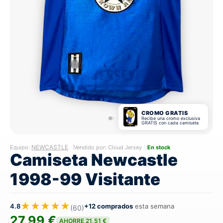
CROMO GRATIS
Recibe una cromo exclusiva
GRATIS con cada camiseta
NEWCASTLE
Equipo:
Vendido por: Cloud Jersey
En stock
Camiseta Newcastle
1998-99 Visitante
★★★★★
4.8
+12 comprados
esta semana
(60)
27,99 €
AHORRE 21,51 €