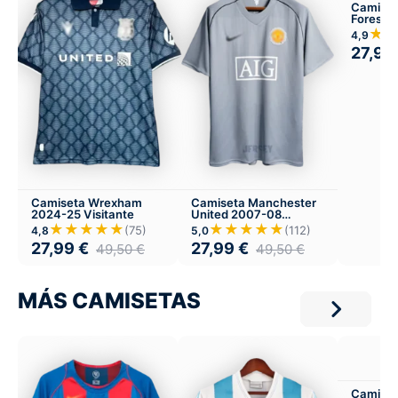
Camiset
Forest 
Visitant
★
4,9
27,99
Camiseta Wrexham
Camiseta Manchester
2024-25 Visitante
United 2007-08
Portero
★★★★★
★★★★★
(75)
(112)
4,8
5,0
27,99
€
27,99
€
49,50
€
49,50
€
MÁS CAMISETAS
Camiset