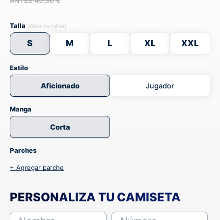
ANTES 49,50 €
Talla
(Guía de tallas)
S
M
L
XL
XXL
Estilo
Aficionado
Jugador
Manga
Corta
Parches
+ Agregar parche
PERSONALIZA TU CAMISETA