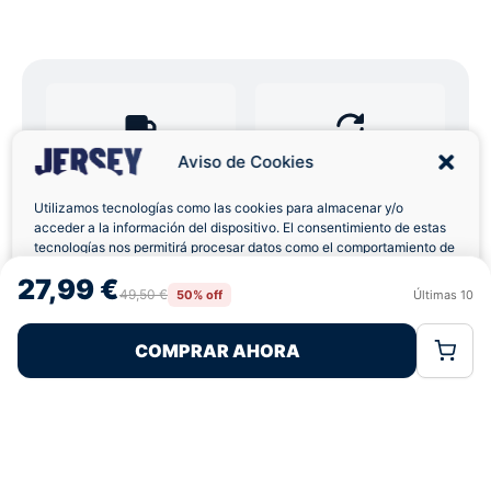
Aviso de Cookies
Envíos a Domicilio
Devolución 7 Días
Utilizamos tecnologías como las cookies para almacenar y/o
acceder a la información del dispositivo. El consentimiento de estas
tecnologías nos permitirá procesar datos como el comportamiento de
navegación o las identificaciones únicas en este sitio. No consentir o
27,99 €
retirar el consentimiento, puede afectar negativamente a ciertas
Pagos 100% Seguros
Ofertas Sin Límites
49,50 €
50% off
Últimas
10
Rechazar
Aceptar
características y funciones.
COMPRAR AHORA
Política de Cookies
Política de Privacidad
Términos Legales
4,7
basado en 68+ reseñas
★★★★★
verificadas