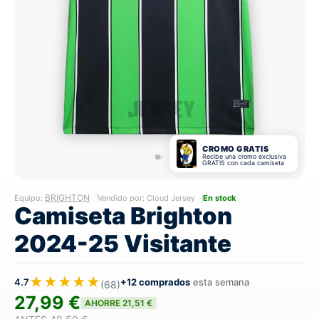
CROMO GRATIS
Recibe una cromo exclusiva
GRATIS con cada camiseta
BRIGHTON
Equipo:
Vendido por: Cloud Jersey
En stock
Camiseta Brighton
2024-25 Visitante
★★★★★
4.7
+12 comprados
esta semana
(68)
27,99 €
AHORRE 21,51 €