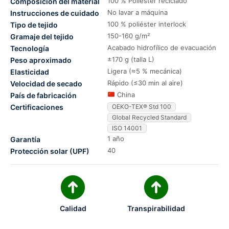
100 % Poliéster reciclado
Composición del material
No lavar a máquina
Instrucciones de cuidado
100 % poliéster interlock
Tipo de tejido
150-160 g/m²
Gramaje del tejido
Acabado hidrofílico de evacuación
Tecnología
±170 g (talla L)
Peso aproximado
Ligera (≈5 % mecánica)
Elasticidad
Rápido (≤30 min al aire)
Velocidad de secado
China
País de fabricación
Certificaciones
OEKO-TEX® Std 100
Global Recycled Standard
ISO 14001
1 año
Garantía
40
Protección solar (UPF)
Calidad
Transpirabilidad