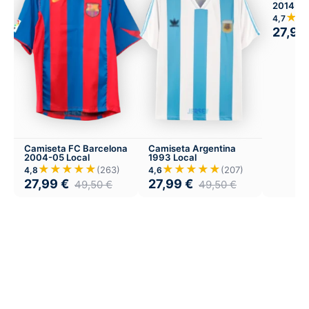
2014-15 
Visitant
★★
4,7
27,99
Camiseta FC Barcelona
Camiseta Argentina
2004-05 Local
1993 Local
★★★★★
★★★★★
(263)
(207)
4,8
4,6
27,99
€
27,99
€
49,50
€
49,50
€