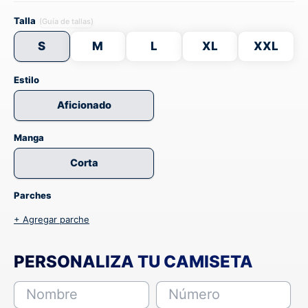
Talla
(Guía de tallas)
S
M
L
XL
XXL
Estilo
Aficionado
Manga
Corta
Parches
+ Agregar parche
PERSONALIZA TU CAMISETA
Nombre
Número