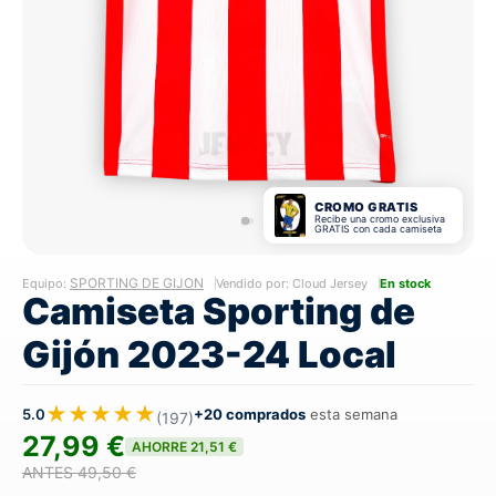
CROMO GRATIS
Recibe una cromo exclusiva
GRATIS con cada camiseta
SPORTING DE GIJON
Equipo:
Vendido por: Cloud Jersey
En stock
Camiseta Sporting de
Gijón 2023-24 Local
★★★★★
5.0
+20 comprados
esta semana
(197)
27,99 €
AHORRE 21,51 €
ANTES 49,50 €