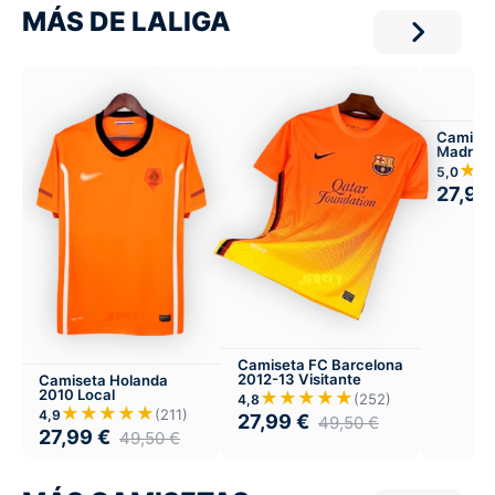
MÁS DE LALIGA
Camiset
Madrid 
★
5,0
27,99
Camiseta FC Barcelona
2012-13 Visitante
Camiseta Holanda
2010 Local
★★★★★
(252)
4,8
★★★★★
(211)
4,9
27,99
€
49,50
€
27,99
€
49,50
€