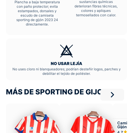
sustancias químicas
Plancha a baja temperatura
deterioran fibras técnicas,
con paño protector; evita
colores y apliques
estampados, dorsales y
termosellados con calor.
escudo de camiseta
sporting de gijón 2023 24
directamente.
NO USAR LEJÍA
No uses cloro ni blanqueadores; podrían desteñir logos, parches y
debilitar el tejido de poliéster.
MÁS DE SPORTING DE GIJON
Camiset
Gijón 2
Infantil 
★★
4,7