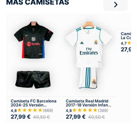
MÁS CAMISETAS
Camiset
La Coru
Local
★★
4,7
27,99
Camiseta FC Barcelona
Camiseta Real Madrid
2024-25 Versión
2017-18 Versión Infantil
Infantil Visitante
Local
★★★★★
★★★★★
(669)
(399)
4,8
4,8
27,99
€
27,99
€
49,50
€
49,50
€