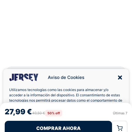
Aviso de Cookies
Utilizamos tecnologías como las cookies para almacenar y/o
Envíos a Domicilio
Devolución 7 Días
acceder a la información del dispositivo. El consentimiento de estas
tecnologías nos permitirá procesar datos como el comportamiento de
navegación o las identificaciones únicas en este sitio. No consentir o
27,99 €
retirar el consentimiento, puede afectar negativamente a ciertas
49,50 €
50% off
Últimas
7
Rechazar
Aceptar
características y funciones.
COMPRAR AHORA
Política de Cookies
Política de Privacidad
Términos Legales
Pagos 100% Seguros
Ofertas Sin Límites