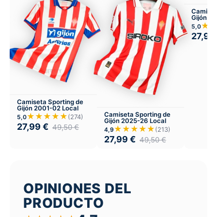
Camiset
Gijón 2
Infantil 
★
5,0
27,99
Camiseta Sporting de
Gijón 2001-02 Local
Camiseta Sporting de
★★★★★
(274)
5,0
Gijón 2025-26 Local
27,99
€
49,50
€
★★★★★
(213)
4,9
27,99
€
49,50
€
OPINIONES DEL
PRODUCTO