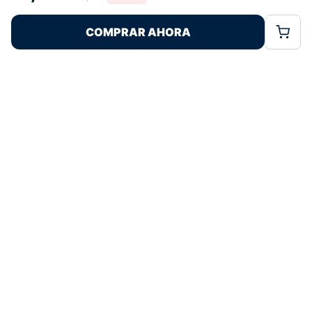
Rechazar
Aceptar
características y funciones.
COMPRAR AHORA
Política de Cookies
Política de Privacidad
Términos Legales
Pagos 100% Seguros
Ofertas Sin Límites
4,7
basado en 215+ reseñas
★★★★★
verificadas
¿Tienes dudas con la talla o el envío?
Escríbenos por WhatsApp