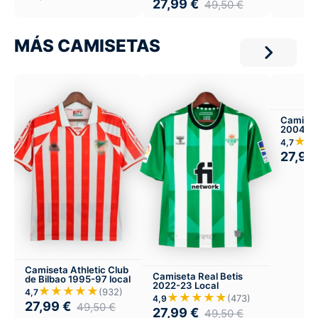
27,99
€
49,50
€
MÁS CAMISETAS
Camiset
2004-05
★★
4,7
27,99
Camiseta Athletic Club
Camiseta Real Betis
de Bilbao 1995-97 local
2022-23 Local
★★★★★
(932)
4,7
★★★★★
(473)
4,9
27,99
€
49,50
€
27,99
€
49,50
€