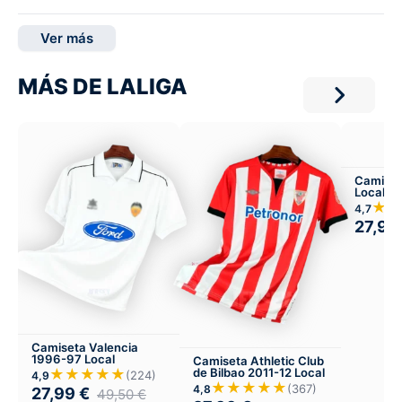
Ver más
MÁS DE LALIGA
Camiset
Local
★★
4,7
27,99
Camiseta Valencia
1996-97 Local
Camiseta Athletic Club
★★★★★
de Bilbao 2011-12 Local
(224)
4,9
★★★★★
(367)
4,8
27,99
€
49,50
€