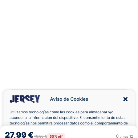
Aviso de Cookies
Utilizamos tecnologías como las cookies para almacenar y/o
acceder a la información del dispositivo. El consentimiento de estas
Envíos a Domicilio
Devolución 7 Días
tecnologías nos permitirá procesar datos como el comportamiento de
navegación o las identificaciones únicas en este sitio. No consentir o
27,99 €
retirar el consentimiento, puede afectar negativamente a ciertas
49,50 €
50% off
Últimas
12