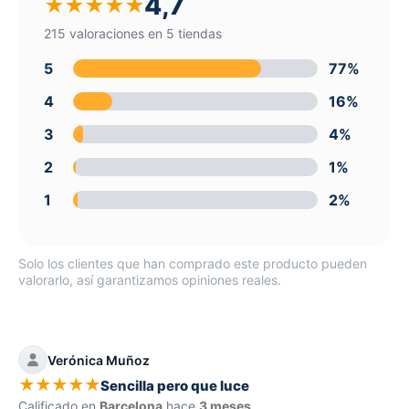
4,7
★
★
★
★
★
215 valoraciones en 5 tiendas
5
77%
4
16%
3
4%
2
1%
1
2%
Solo los clientes que han comprado este producto pueden
valorarlo, así garantizamos opiniones reales.
Verónica Muñoz
★
★
★
★
★
Sencilla pero que luce
Calificado en
Barcelona
hace
3 meses