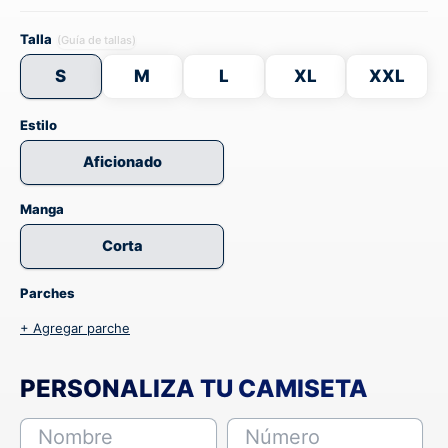
Talla
(Guía de tallas)
S
M
L
XL
XXL
Estilo
Aficionado
Manga
Corta
Parches
+ Agregar parche
PERSONALIZA TU CAMISETA
Nombre
Número