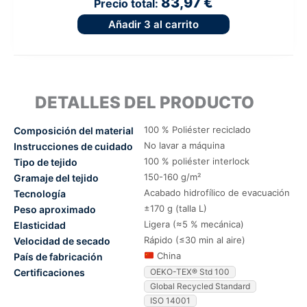
83,97 €
Precio total:
Añadir
3
al carrito
DETALLES DEL PRODUCTO
100 % Poliéster reciclado
Composición del material
No lavar a máquina
Instrucciones de cuidado
100 % poliéster interlock
Tipo de tejido
150-160 g/m²
Gramaje del tejido
Acabado hidrofílico de evacuación
Tecnología
±170 g (talla L)
Peso aproximado
Ligera (≈5 % mecánica)
Elasticidad
Rápido (≤30 min al aire)
Velocidad de secado
China
País de fabricación
Certificaciones
OEKO-TEX® Std 100
Global Recycled Standard
ISO 14001