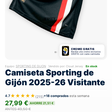
CROMO GRATIS
Recibe una cromo exclusiva
GRATIS con cada camiseta
SPORTING DE GIJON
Equipo:
Vendido por: Cloud Jersey
En stock
Camiseta Sporting de
Gijón 2025-26 Visitante
★★★★★
4.7
+18 comprados
esta semana
(215)
27,99 €
AHORRE 21,51 €
ANTES 49,50 €