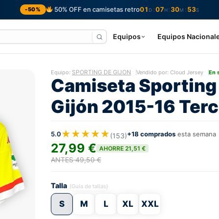
50% OFF en camisetas retro
01
07
30
52
:
:
:
-50%
D
H
M
S
Equipos
Equipos Nacional
SPORTING DE GIJON
Equipo:
Vendido por: Cloud Jersey
En 
Camiseta Sporting
Gijón 2015-16 Terc
★★★★★
5.0
+18 comprados
esta semana
(153)
27,99 €
AHORRE 21,51 €
ANTES 49,50 €
Talla
(Guía de tallas)
S
M
L
XL
XXL