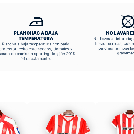
PLANCHAS A BAJA
NO LAVAR E
TEMPERATURA
No lleves a tintorería
fibras técnicas, colo
Plancha a baja temperatura con paño
parches termosella
protector; evita estampados, dorsales y
gravemen
scudo de camiseta sporting de gijón 2015
16 directamente.