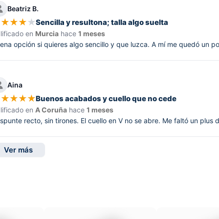
Beatriz B.
★
★
★
★
★
Sencilla y resultona; talla algo suelta
lificado en
Murcia
hace
1 meses
ena opción si quieres algo sencillo y que luzca. A mí me quedó un po
Aina
★
★
★
★
★
Buenos acabados y cuello que no cede
lificado en
A Coruña
hace
1 meses
spunte recto, sin tirones. El cuello en V no se abre. Me faltó un plus 
Ver más