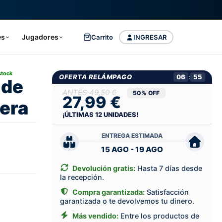
es
Jugadores
Carrito
INGRESAR
stock
OFERTA RELÁMPAGO
06
:
54
 de
49,50 €
50% OFF
27,99 €
era
¡ÚLTIMAS
12
UNIDADES!
ENTREGA ESTIMADA
15 AGO - 19 AGO
Devolución gratis:
Hasta 7 días desde
la recepción.
Compra garantizada:
Satisfacción
garantizada o te devolvemos tu dinero.
Más vendido:
Entre los productos de