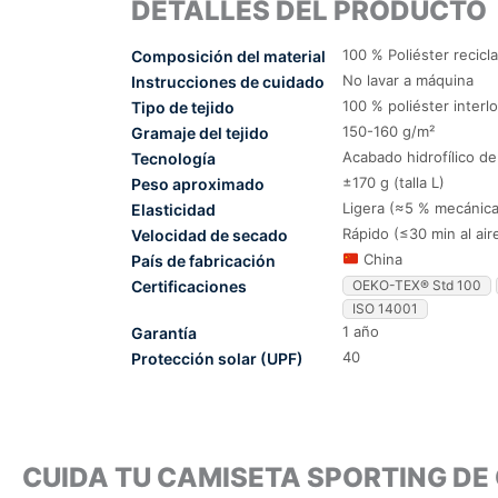
DETALLES DEL PRODUCTO
100 % Poliéster recicl
Composición del material
No lavar a máquina
Instrucciones de cuidado
100 % poliéster interl
Tipo de tejido
150-160 g/m²
Gramaje del tejido
Acabado hidrofílico d
Tecnología
±170 g (talla L)
Peso aproximado
Ligera (≈5 % mecánica
Elasticidad
Rápido (≤30 min al air
Velocidad de secado
China
País de fabricación
Certificaciones
OEKO-TEX® Std 100
ISO 14001
1 año
Garantía
40
Protección solar (UPF)
CUIDA TU CAMISETA SPORTING DE