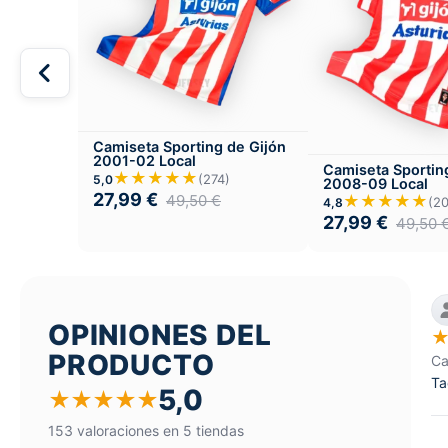
Camiseta Sporting de Gijón
2001-02 Local
Camiseta Sportin
★★★★★
(274)
5,0
2008-09 Local
27,99
€
49,50
€
★★★★★
(2
4,8
27,99
€
49,50
OPINIONES DEL
PRODUCTO
Ca
Ta
5,0
★
★
★
★
★
153 valoraciones en 5 tiendas