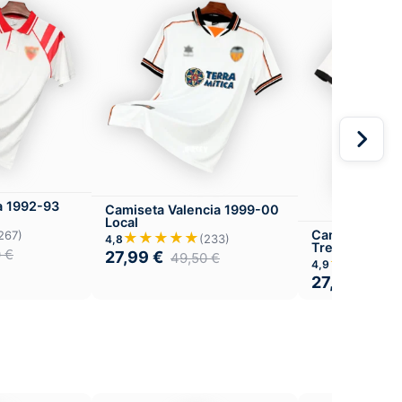
a 1992-93
Camiseta Valencia 1999-00
Local
Camiseta Arg
267)
★★★★★
(233)
4,8
Tres Estrellas
0
€
27,99
€
49,50
€
★★★★
4,9
27,99
€
49,