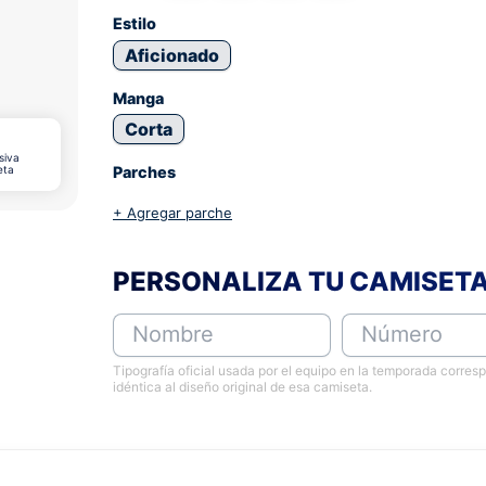
Estilo
Aficionado
Manga
Corta
siva
eta
Parches
+ Agregar parche
PERSONALIZA TU CAMISET
Nombre
Número
Tipografía oficial usada por el equipo en la temporada corres
idéntica al diseño original de esa camiseta.