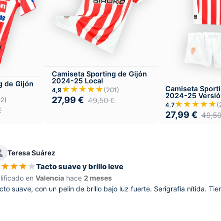
Camiseta Sporting de Gijón
2024-25 Local
g de Gijón
★★★★★
Camiseta Sporti
(201)
4,9
2024-25 Versión
27,99
€
49,50
€
02)
Local
★★★★★
(
4,7
€
27,99
€
49,5
Teresa Suárez
★
★
★
★
★
Tacto suave y brillo leve
lificado en
Valencia
hace
2 meses
cto suave, con un pelín de brillo bajo luz fuerte. Serigrafía nítida. 