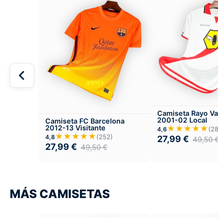
Camiseta Rayo Va
2001-02 Local
Camiseta FC Barcelona
★★★★★
2012-13 Visitante
(2
4,6
★★★★★
(252)
4,8
27,99
€
49,50
27,99
€
49,50
€
MÁS CAMISETAS