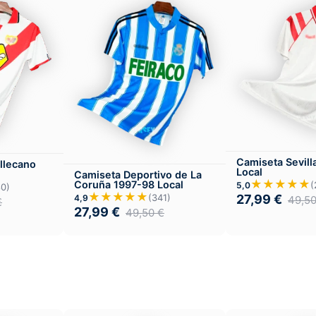
Camiseta Sevill
llecano
Local
Camiseta Deportivo de La
★★★★★
Coruña 1997-98 Local
(
5,0
80)
★★★★★
27,99
€
(341)
4,9
49,5
€
27,99
€
49,50
€