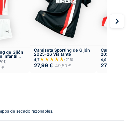
Camiseta Sporting de Gijón
Camiseta Spor
ng de Gijón
2025-26 Visitante
2025-26 Loca
 Infantil
★★★★★
★★★★
(215)
4,7
4,9
201)
27,99
€
27,99
€
49,50
€
49,
0
€
Tiempos de secado razonables.