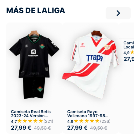
MÁS DE LALIGA
Camiset
Local
★
4,9
27,99
Camiseta Real Betis
Camiseta Rayo
2023-24 Versión
Vallecano 1997-98
Infantil Tercera
Local
★★★★★
★★★★★
(221)
(236)
4,7
4,9
27,99
€
27,99
€
49,50
€
49,50
€