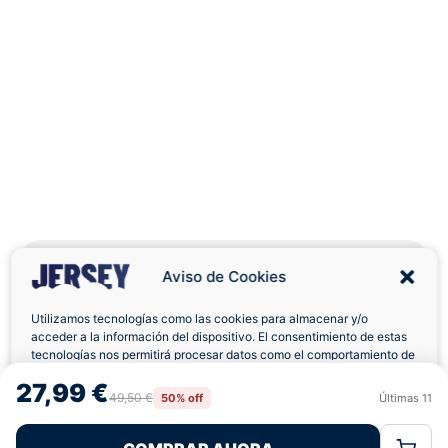
Aviso de Cookies
Utilizamos tecnologías como las cookies para almacenar y/o
Envíos a Domicilio
Devolución 7 Días
acceder a la información del dispositivo. El consentimiento de estas
tecnologías nos permitirá procesar datos como el comportamiento de
navegación o las identificaciones únicas en este sitio. No consentir o
27,99 €
retirar el consentimiento, puede afectar negativamente a ciertas
49,50 €
50% off
Últimas
11
Rechazar
Aceptar
características y funciones.