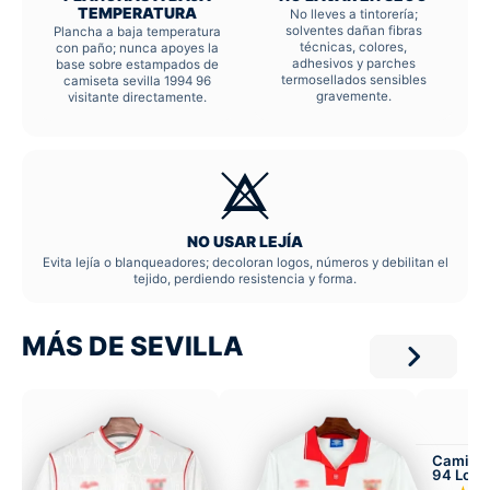
TEMPERATURA
No lleves a tintorería;
solventes dañan fibras
Plancha a baja temperatura
técnicas, colores,
con paño; nunca apoyes la
adhesivos y parches
base sobre estampados de
termosellados sensibles
camiseta sevilla 1994 96
gravemente.
visitante directamente.
NO USAR LEJÍA
Evita lejía o blanqueadores; decoloran logos, números y debilitan el
tejido, perdiendo resistencia y forma.
MÁS DE SEVILLA
Camiset
94 Loca