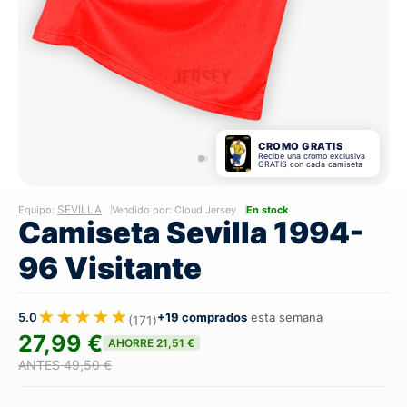
CROMO GRATIS
Recibe una cromo exclusiva
GRATIS con cada camiseta
SEVILLA
Equipo:
Vendido por: Cloud Jersey
En stock
Camiseta Sevilla 1994-
96 Visitante
★★★★★
5.0
+19 comprados
esta semana
(171)
27,99 €
AHORRE 21,51 €
ANTES 49,50 €