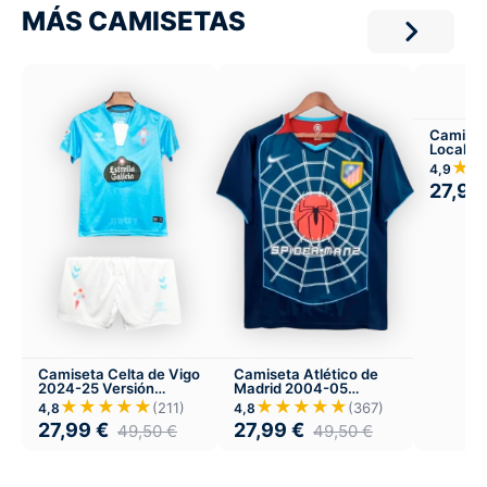
MÁS CAMISETAS
Camiset
Local
★
4,9
27,99
Camiseta Celta de Vigo
Camiseta Atlético de
2024-25 Versión
Madrid 2004-05
Infantil Local
Visitante
★★★★★
★★★★★
(211)
(367)
4,8
4,8
27,99
€
27,99
€
49,50
€
49,50
€