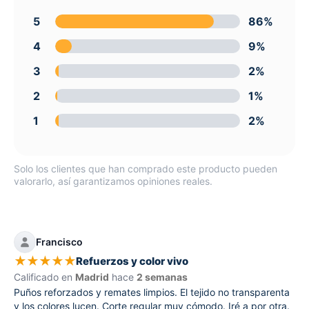
5
86%
4
9%
3
2%
2
1%
1
2%
Solo los clientes que han comprado este producto pueden
valorarlo, así garantizamos opiniones reales.
Francisco
★
★
★
★
★
Refuerzos y color vivo
Calificado en
Madrid
hace
2 semanas
Puños reforzados y remates limpios. El tejido no transparenta
y los colores lucen. Corte regular muy cómodo. Iré a por otra.