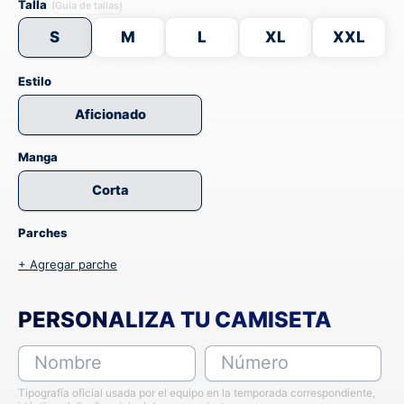
Talla
(Guía de tallas)
S
M
L
XL
XXL
Estilo
Aficionado
Manga
Corta
Parches
+ Agregar parche
PERSONALIZA TU CAMISETA
Nombre
Número
Tipografía oficial usada por el equipo en la temporada correspondiente,