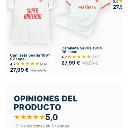
★
5,0
27,99
Camiseta Sevilla 1994-
96 Local
Camiseta Sevilla 1991-
★★★★★
(263)
4,7
92 Local
27,99
€
49,50
€
★★★★★
(414)
4,7
27,99
€
49,50
€
OPINIONES DEL
PRODUCTO
5,0
★
★
★
★
★
171 valoraciones en 5 tiendas