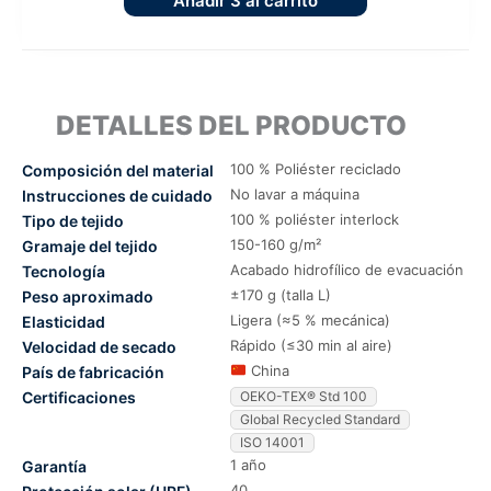
Añadir
3
al carrito
DETALLES DEL PRODUCTO
100 % Poliéster reciclado
Composición del material
No lavar a máquina
Instrucciones de cuidado
100 % poliéster interlock
Tipo de tejido
150-160 g/m²
Gramaje del tejido
Acabado hidrofílico de evacuación
Tecnología
±170 g (talla L)
Peso aproximado
Ligera (≈5 % mecánica)
Elasticidad
Rápido (≤30 min al aire)
Velocidad de secado
China
País de fabricación
Certificaciones
OEKO-TEX® Std 100
Global Recycled Standard
ISO 14001
1 año
Garantía
40