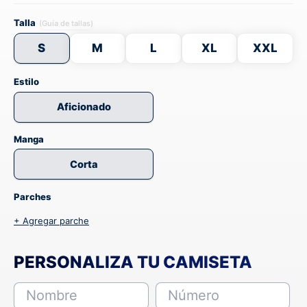
Talla
(Guía de tallas)
S
M
L
XL
XXL
Estilo
Aficionado
Manga
Corta
Parches
+ Agregar parche
PERSONALIZA TU CAMISETA
Nombre
Número