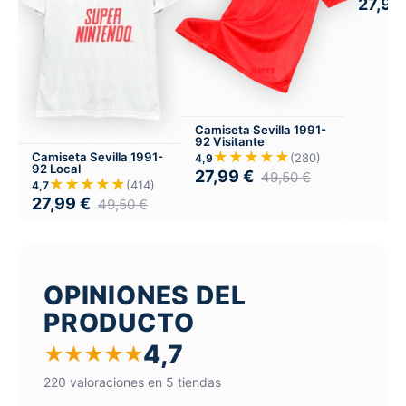
27,99
Camiseta Sevilla 1991-
92 Visitante
★★★★★
Camiseta Sevilla 1991-
(280)
4,9
92 Local
27,99
€
49,50
€
★★★★★
(414)
4,7
27,99
€
49,50
€
OPINIONES DEL
PRODUCTO
4,7
★
★
★
★
★
220 valoraciones en 5 tiendas