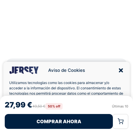
Aviso de Cookies
Utilizamos tecnologías como las cookies para almacenar y/o
Envíos a Domicilio
Devolución 7 Días
acceder a la información del dispositivo. El consentimiento de estas
tecnologías nos permitirá procesar datos como el comportamiento de
navegación o las identificaciones únicas en este sitio. No consentir o
27,99 €
retirar el consentimiento, puede afectar negativamente a ciertas
49,50 €
50% off
Últimas
10
Rechazar
Aceptar
características y funciones.
COMPRAR AHORA
Pagos 100% Seguros
Ofertas Sin Límites
Política de Cookies
Política de Privacidad
Términos Legales