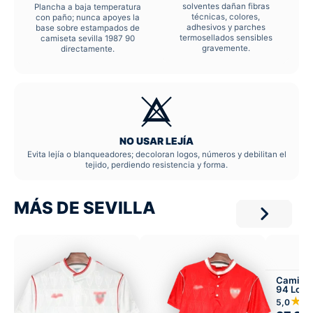
solventes dañan fibras
Plancha a baja temperatura
técnicas, colores,
con paño; nunca apoyes la
adhesivos y parches
base sobre estampados de
termosellados sensibles
camiseta sevilla 1987 90
gravemente.
directamente.
NO USAR LEJÍA
Evita lejía o blanqueadores; decoloran logos, números y debilitan el
tejido, perdiendo resistencia y forma.
MÁS DE SEVILLA
Camiset
94 Loca
★
5,0