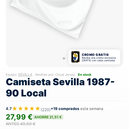
CROMO GRATIS
Recibe una cromo exclusiva
GRATIS con cada camiseta
SEVILLA
Equipo:
Vendido por: Cloud Jersey
En stock
Camiseta Sevilla 1987-
90 Local
★★★★★
4.7
+19 comprados
esta semana
(220)
27,99 €
AHORRE 21,51 €
ANTES 49,50 €