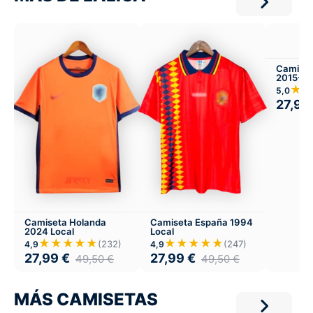
Camiset
2015-16
★
5,0
27,99
Camiseta Holanda
Camiseta España 1994
2024 Local
Local
★★★★★
★★★★★
(232)
(247)
4,9
4,9
27,99
€
27,99
€
49,50
€
49,50
€
MÁS CAMISETAS