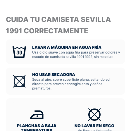
CUIDA TU CAMISETA SEVILLA
1991 CORRECTAMENTE
LAVAR A MÁQUINA EN AGUA FRÍA
Usa ciclo suave con agua fría para preservar colores y
escudo de camiseta sevilla 1991 1992, sin mezclar.
NO USAR SECADORA
Seca al aire, sobre superficie plana, evitando sol
directo para prevenir encogimiento y daños
prematuros.
PLANCHAS A BAJA
NO LAVAR EN SECO
TEMPERATURA
No lleves a tintorería;