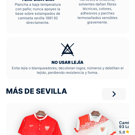
solventes dañan fibras
Plancha a baja temperatura
técnicas, colores,
con paño; nunca apoyes la
adhesivos y parches
base sobre estampados de
termosellados sensibles
camiseta sevilla 1991 92
gravemente.
directamente.
NO USAR LEJÍA
Evita lejía o blanqueadores; decoloran logos, números y debilitan el
tejido, perdiendo resistencia y forma.
MÁS DE SEVILLA
Camiset
93 Loca
★
5,0