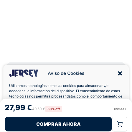
Aviso de Cookies
Utilizamos tecnologías como las cookies para almacenar y/o
Envíos a Domicilio
Devolución 7 Días
acceder a la información del dispositivo. El consentimiento de estas
tecnologías nos permitirá procesar datos como el comportamiento de
navegación o las identificaciones únicas en este sitio. No consentir o
27,99 €
retirar el consentimiento, puede afectar negativamente a ciertas
49,50 €
50% off
Últimas
6
Rechazar
Aceptar
características y funciones.
COMPRAR AHORA
Pagos 100% Seguros
Ofertas Sin Límites
Política de Cookies
Política de Privacidad
Términos Legales