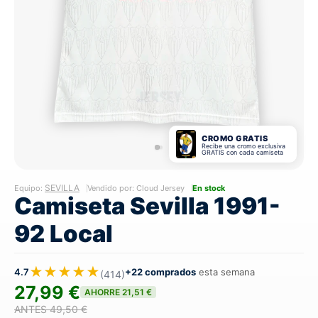
CROMO GRATIS
Recibe una cromo exclusiva
GRATIS con cada camiseta
SEVILLA
Equipo:
Vendido por: Cloud Jersey
En stock
Camiseta Sevilla 1991-
92 Local
★★★★★
4.7
+22 comprados
esta semana
(414)
27,99 €
AHORRE 21,51 €
ANTES 49,50 €