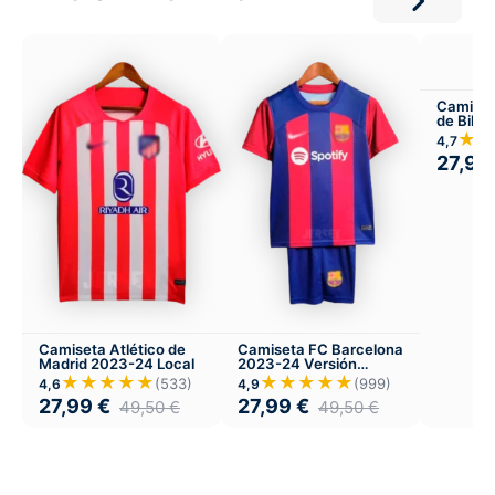
Camiset
de Bilba
★★
4,7
27,99
Camiseta Atlético de
Camiseta FC Barcelona
Madrid 2023-24 Local
2023-24 Versión
Infantil Local
★★★★★
★★★★★
(533)
(999)
4,6
4,9
27,99
€
27,99
€
49,50
€
49,50
€