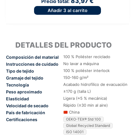
83,97 €
Precio total:
Añadir
3
al carrito
DETALLES DEL PRODUCTO
100 % Poliéster reciclado
Composición del material
No lavar a máquina
Instrucciones de cuidado
100 % poliéster interlock
Tipo de tejido
150-160 g/m²
Gramaje del tejido
Acabado hidrofílico de evacuación
Tecnología
±170 g (talla L)
Peso aproximado
Ligera (≈5 % mecánica)
Elasticidad
Rápido (≤30 min al aire)
Velocidad de secado
China
País de fabricación
Certificaciones
OEKO-TEX® Std 100
Global Recycled Standard
ISO 14001