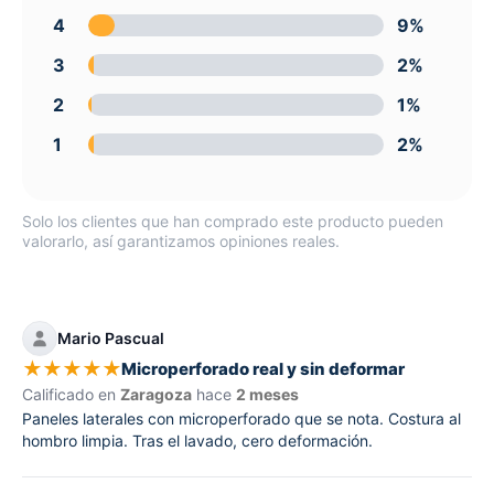
4
9%
3
2%
2
1%
1
2%
Solo los clientes que han comprado este producto pueden
valorarlo, así garantizamos opiniones reales.
Mario Pascual
★
★
★
★
★
Microperforado real y sin deformar
Calificado en
Zaragoza
hace
2 meses
Paneles laterales con microperforado que se nota. Costura al
hombro limpia. Tras el lavado, cero deformación.