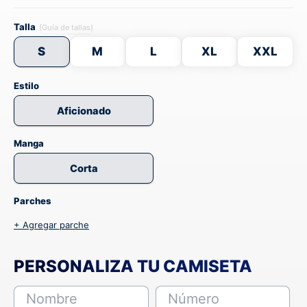
Talla
(Guía de tallas)
S
M
L
XL
XXL
Estilo
Aficionado
Manga
Corta
Parches
+ Agregar parche
PERSONALIZA TU CAMISETA
Nombre
Número