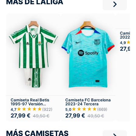
MÁS DE LALIGA
Camiset
2022
★
4,9
27,99
Camiseta Real Betis
Camiseta FC Barcelona
1995-97 Versión
2023-24 Tercera
Infantil Local
★★★★★
★★★★★
(922)
(669)
4,7
5,0
27,99
€
27,99
€
49,50
€
49,50
€
MÁS CAMISETAS