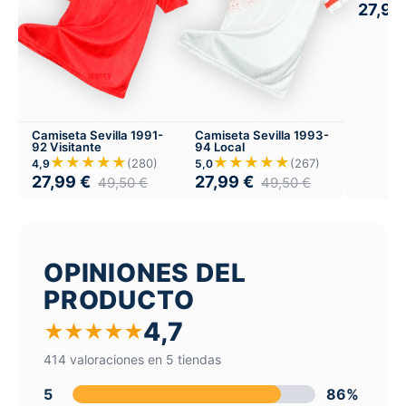
27,99
Camiseta Sevilla 1991-
Camiseta Sevilla 1993-
92 Visitante
94 Local
★★★★★
★★★★★
(280)
(267)
4,9
5,0
27,99
€
27,99
€
49,50
€
49,50
€
OPINIONES DEL
PRODUCTO
4,7
★
★
★
★
★
414 valoraciones en 5 tiendas
5
86%