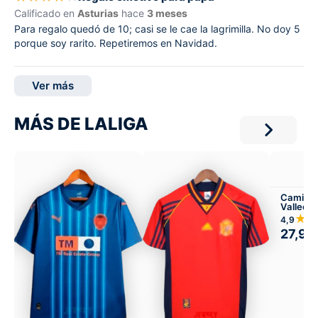
Calificado en
Asturias
hace
3 meses
Para regalo quedó de 10; casi se le cae la lagrimilla. No doy 5
porque soy rarito. Repetiremos en Navidad.
Ver más
MÁS DE LALIGA
Camiset
Valleca
Local
★
4,9
27,99