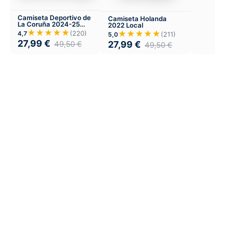
Camiseta Deportivo de
Camiseta Holanda
La Coruña 2024-25
2022 Local
Visitante
★★★★★
★★★★★
(220)
4,7
(211)
5,0
27,99
€
27,99
€
49,50
€
49,50
€