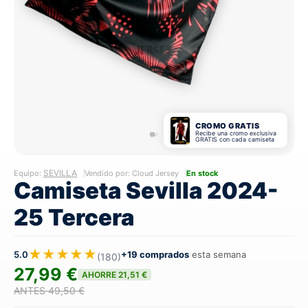
CROMO GRATIS
Recibe una cromo exclusiva
GRATIS con cada camiseta
SEVILLA
Equipo:
Vendido por: Cloud Jersey
En stock
Camiseta Sevilla 2024-
25 Tercera
★★★★★
5.0
+19 comprados
esta semana
(180)
27,99 €
AHORRE 21,51 €
ANTES 49,50 €