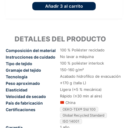
Añadir
3
al carrito
DETALLES DEL PRODUCTO
100 % Poliéster reciclado
Composición del material
No lavar a máquina
Instrucciones de cuidado
100 % poliéster interlock
Tipo de tejido
150-160 g/m²
Gramaje del tejido
Acabado hidrofílico de evacuación
Tecnología
±170 g (talla L)
Peso aproximado
Ligera (≈5 % mecánica)
Elasticidad
Rápido (≤30 min al aire)
Velocidad de secado
China
País de fabricación
Certificaciones
OEKO-TEX® Std 100
Global Recycled Standard
ISO 14001
1 año
Garantía