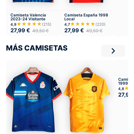
Camiseta Valencia
Camiseta España 1998
2023-24 Visitante
Local
★★★★★
★★★★★
(215)
(220)
4,9
4,7
27,99
€
27,99
€
49,50
€
49,50
€
MÁS CAMISETAS
Camiset
1999-00
★
4,8
27,99