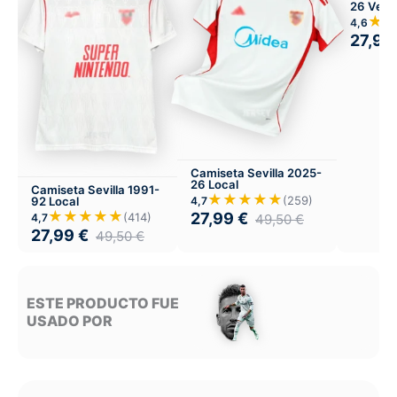
26 Versi
Local
★
4,6
27,99
Camiseta Sevilla 2025-
26 Local
Camiseta Sevilla 1991-
★★★★★
(259)
92 Local
4,7
★★★★★
27,99
€
(414)
4,7
49,50
€
27,99
€
49,50
€
ESTE PRODUCTO FUE
USADO POR