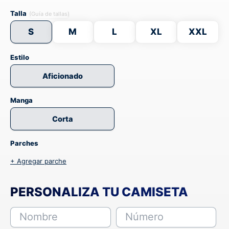
Talla
(Guía de tallas)
S
M
L
XL
XXL
Estilo
Aficionado
Manga
Corta
Parches
+ Agregar parche
PERSONALIZA TU CAMISETA
Nombre
Número