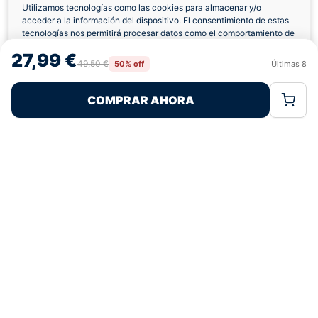
Utilizamos tecnologías como las cookies para almacenar y/o
acceder a la información del dispositivo. El consentimiento de estas
Envíos a Domicilio
Devolución 7 Días
tecnologías nos permitirá procesar datos como el comportamiento de
navegación o las identificaciones únicas en este sitio. No consentir o
27,99 €
retirar el consentimiento, puede afectar negativamente a ciertas
49,50 €
50% off
Últimas
8
Rechazar
Aceptar
características y funciones.
COMPRAR AHORA
Política de Cookies
Política de Privacidad
Términos Legales
Pagos 100% Seguros
Ofertas Sin Límites
5,0
basado en 180+ reseñas
★★★★★
verificadas
¿Tienes dudas con la talla o el envío?
Escríbenos por WhatsApp