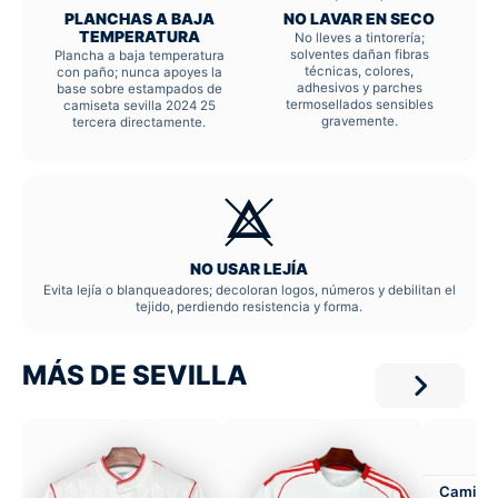
PLANCHAS A BAJA
NO LAVAR EN SECO
TEMPERATURA
No lleves a tintorería;
solventes dañan fibras
Plancha a baja temperatura
técnicas, colores,
con paño; nunca apoyes la
adhesivos y parches
base sobre estampados de
termosellados sensibles
camiseta sevilla 2024 25
gravemente.
tercera directamente.
NO USAR LEJÍA
Evita lejía o blanqueadores; decoloran logos, números y debilitan el
tejido, perdiendo resistencia y forma.
MÁS DE SEVILLA
Camiset