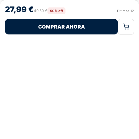
navegación o las identificaciones únicas en este sitio. No consentir o
27,99 €
retirar el consentimiento, puede afectar negativamente a ciertas
49,50 €
50% off
Últimas
12
Rechazar
Aceptar
características y funciones.
COMPRAR AHORA
Política de Cookies
Política de Privacidad
Términos Legales
Pagos 100% Seguros
Ofertas Sin Límites
4,9
basado en 65+ reseñas
★★★★★
verificadas
¿Tienes dudas con la talla o el envío?
Escríbenos por WhatsApp