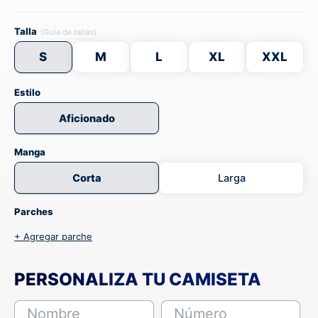
Talla
(Guía de tallas)
S
M
L
XL
XXL
Estilo
Aficionado
Manga
Corta
Larga
Parches
+ Agregar parche
PERSONALIZA TU CAMISETA
Nombre
Número