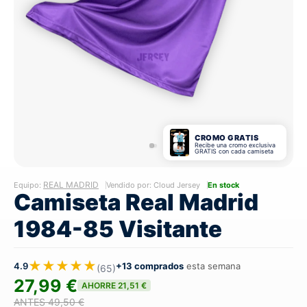
CROMO GRATIS
Recibe una cromo exclusiva
GRATIS con cada camiseta
REAL MADRID
Equipo:
Vendido por: Cloud Jersey
En stock
Camiseta Real Madrid
1984-85 Visitante
★★★★★
4.9
+13 comprados
esta semana
(65)
27,99 €
AHORRE 21,51 €
ANTES 49,50 €