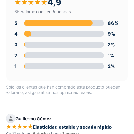
4,9
★
★
★
★
★
65 valoraciones en 5 tiendas
5
86%
4
9%
3
2%
2
1%
1
2%
Solo los clientes que han comprado este producto pueden
valorarlo, así garantizamos opiniones reales.
Guillermo Gómez
★
★
★
★
★
Elasticidad estable y secado rápido
Calificado en
Asturias
hace
2 meses