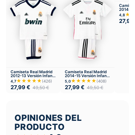
Camiset
2014-15
★
4,8
27,99
Camiseta Real Madrid
Camiseta Real Madrid
2012-13 Versión Infantil
2014-15 Versión Infantil
Local
Local
★★★★★
★★★★★
(426)
(408)
4,7
5,0
27,99
€
27,99
€
49,50
€
49,50
€
OPINIONES DEL
PRODUCTO