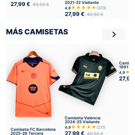
2021-22 Visitante
27,99
€
49,50
€
★★★★★
(373)
4,8
27,99
€
49,50
€
MÁS CAMISETAS
Camiset
1991-92
★
4,9
27,99
Camiseta Valencia
2024-25 Visitante
★★★★★
(211)
4,9
Camiseta FC Barcelona
27,99
€
49,50
€
2025-26 Tercera