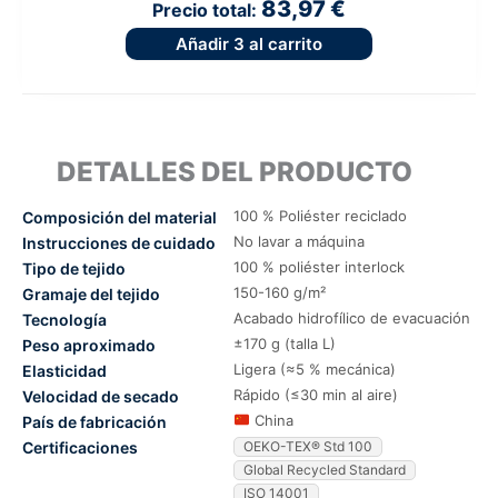
83,97 €
Precio total:
Añadir
3
al carrito
DETALLES DEL PRODUCTO
100 % Poliéster reciclado
Composición del material
No lavar a máquina
Instrucciones de cuidado
100 % poliéster interlock
Tipo de tejido
150-160 g/m²
Gramaje del tejido
Acabado hidrofílico de evacuación
Tecnología
±170 g (talla L)
Peso aproximado
Ligera (≈5 % mecánica)
Elasticidad
Rápido (≤30 min al aire)
Velocidad de secado
China
País de fabricación
Certificaciones
OEKO-TEX® Std 100
Global Recycled Standard
ISO 14001