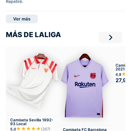
Repetiré.
Ver más
MÁS DE LALIGA
Camiset
2021-22
★
4,8
27,99
Camiseta Sevilla 1992-
93 Local
★★★★★
(267)
5,0
Camiseta FC Barcelona