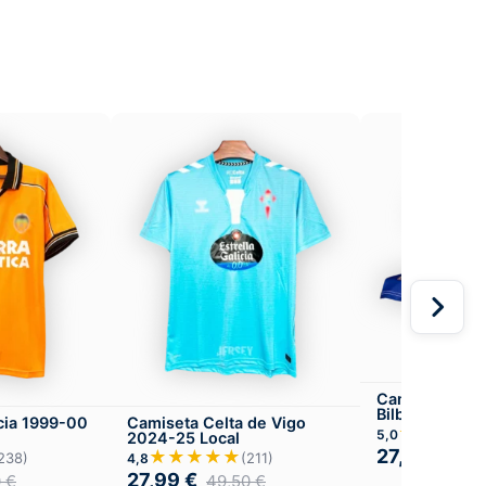
Camiseta Athl
Bilbao 1997-98
cia 1999-00
Camiseta Celta de Vigo
★★★★
5,0
2024-25 Local
27,99
€
★★★★★
49,
238)
(211)
4,8
27,99
€
0
€
49,50
€