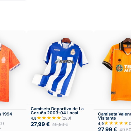
Camiseta Deportivo de La
Coruña 2003-04 Local
a 1994
Camiseta Valen
★★★★★
Visitante
(280)
4,8
★★★★★
27,99
€
52)
(
4,9
49,50
€
27,99
€
€
49,5