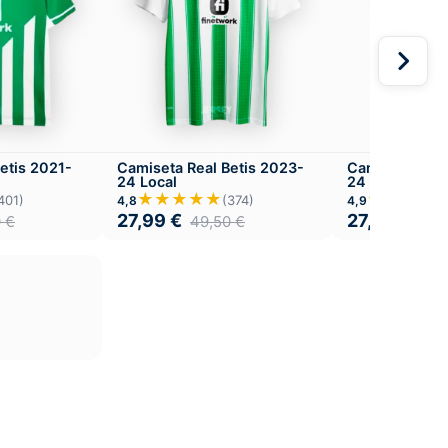
etis 2021-
Camiseta Real Betis 2023-
Camiseta Real
24 Local
24 Versión Inf
★★★★★
★★★★
401)
(374)
4,8
4,9
27,99
€
27,99
€
0
€
49,50
€
49,