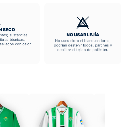
N SECO
NO USAR LEJÍA
entes; sustancias
ibras técnicas,
No uses cloro ni blanqueadores;
sellados con calor.
podrían desteñir logos, parches y
debilitar el tejido de poliéster.