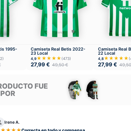
tis 1995-
Camiseta Real Betis 2022-
Camiseta Real B
23 Local
22 Local
★★★★★
★★★★★
2)
(473)
(
4,9
4,8
27,99
€
27,99
€
€
49,50
€
49,5
RODUCTO FUE
 POR
Irene A.
★
★
★
★
★
Correcta en todo y compensa