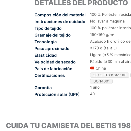
DETALLES DEL PRODUCTO
100 % Poliéster recicl
Composición del material
No lavar a máquina
Instrucciones de cuidado
100 % poliéster interl
Tipo de tejido
150-160 g/m²
Gramaje del tejido
Acabado hidrofílico d
Tecnología
±170 g (talla L)
Peso aproximado
Ligera (≈5 % mecánica
Elasticidad
Rápido (≤30 min al air
Velocidad de secado
China
País de fabricación
Certificaciones
OEKO-TEX® Std 100
ISO 14001
1 año
Garantía
40
Protección solar (UPF)
CUIDA TU CAMISETA DEL BETIS 1