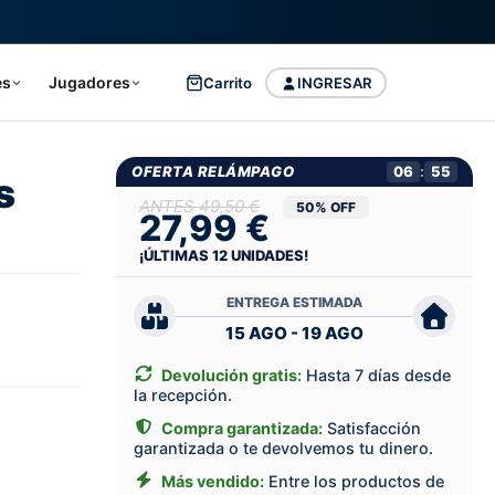
es
Jugadores
Carrito
INGRESAR
OFERTA RELÁMPAGO
06
:
54
s
49,50 €
50% OFF
27,99 €
¡ÚLTIMAS
12
UNIDADES!
ENTREGA ESTIMADA
15 AGO - 19 AGO
Devolución gratis:
Hasta 7 días desde
la recepción.
Compra garantizada:
Satisfacción
garantizada o te devolvemos tu dinero.
Más vendido:
Entre los productos de