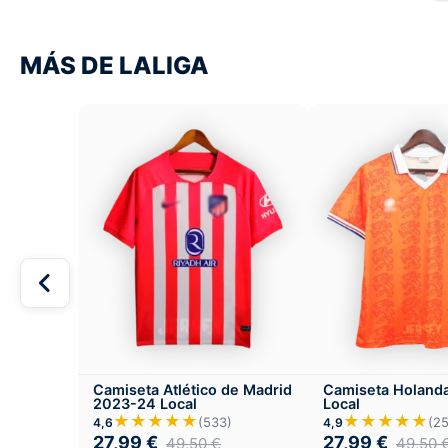
MÁS DE LALIGA
Camiseta Atlético de Madrid
Camiseta Holand
2023-24 Local
Local
★★★★★
★★★★★
(533)
(2
4,6
4,9
27,99
€
27,99
€
49,50
€
49,50