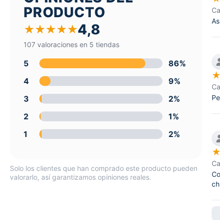
PRODUCTO
Ca
As
4,8
★
★
★
★
★
107 valoraciones en 5 tiendas
5
86%
4
9%
Ca
Pe
3
2%
2
1%
1
2%
Ca
Solo los clientes que han comprado este producto pueden
Co
valorarlo, así garantizamos opiniones reales.
ch