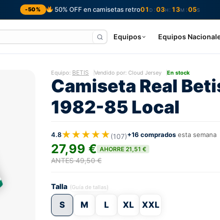
50% OFF en camisetas retro
01
03
13
04
:
:
:
-50%
D
H
M
S
Equipos
Equipos Nacional
BETIS
Equipo:
Vendido por: Cloud Jersey
En stock
Camiseta Real Beti
1982-85 Local
★★★★★
4.8
+16 comprados
esta semana
(107)
27,99 €
AHORRE 21,51 €
ANTES 49,50 €
Talla
(Guía de tallas)
S
M
L
XL
XXL