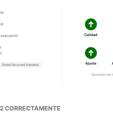
ado
ock
Calidad
e evacuación
)
e)
Ajuste
Global Recycled Standard
Generado con IA
982 CORRECTAMENTE