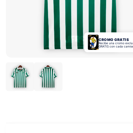
CROMO GRATIS
Recibe una cromo exclu
GRATIS con cada camis