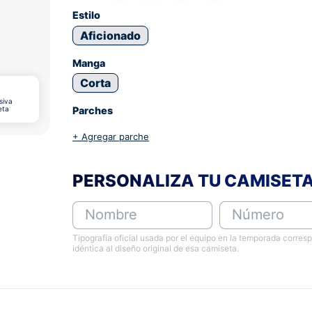
Estilo
Aficionado
Manga
Corta
siva
eta
Parches
+ Agregar parche
PERSONALIZA TU CAMISET
Nombre
Número
Tipografía oficial usada por el equipo en la temporada corres
idéntica al diseño original de esa camiseta.