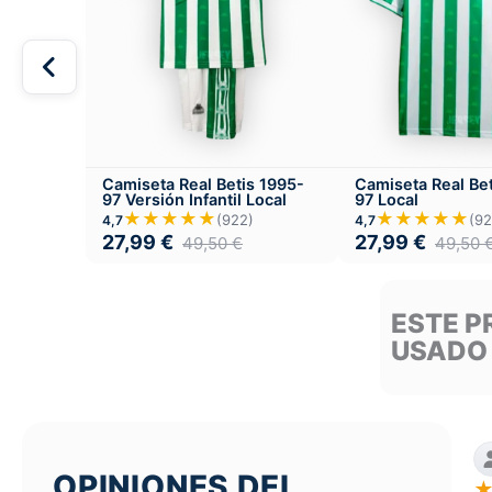
Camiseta Real Betis 1995-
Camiseta Real Be
97 Versión Infantil Local
97 Local
★★★★★
★★★★★
(922)
(92
4,7
4,7
27,99
€
27,99
€
49,50
€
49,50
ESTE P
USADO
OPINIONES DEL