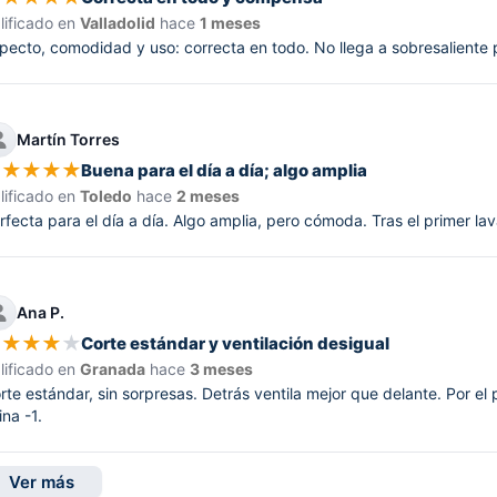
lificado en
Valladolid
hace
1 meses
pecto, comodidad y uso: correcta en todo. No llega a sobresaliente 
Martín Torres
★
★
★
★
★
Buena para el día a día; algo amplia
lificado en
Toledo
hace
2 meses
rfecta para el día a día. Algo amplia, pero cómoda. Tras el primer l
Ana P.
★
★
★
★
★
Corte estándar y ventilación desigual
lificado en
Granada
hace
3 meses
rte estándar, sin sorpresas. Detrás ventila mejor que delante. Por el p
ina -1.
Ver más