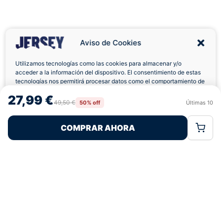
Aviso de Cookies
Utilizamos tecnologías como las cookies para almacenar y/o
acceder a la información del dispositivo. El consentimiento de estas
tecnologías nos permitirá procesar datos como el comportamiento de
Envíos a Domicilio
Devolución 7 Días
navegación o las identificaciones únicas en este sitio. No consentir o
27,99 €
retirar el consentimiento, puede afectar negativamente a ciertas
49,50 €
50% off
Últimas
10
Rechazar
Aceptar
características y funciones.
COMPRAR AHORA
Política de Cookies
Política de Privacidad
Términos Legales
Pagos 100% Seguros
Ofertas Sin Límites
4,7
basado en 190+ reseñas
★★★★★
verificadas