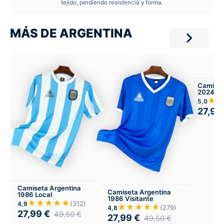
tejido, perdiendo resistencia y forma.
MÁS DE ARGENTINA
Camiset
2024 Lo
★
5,0
27,99
Camiseta Argentina
Camiseta Argentina
1986 Local
1986 Visitante
★★★★★
(312)
4,9
★★★★★
(279)
4,8
27,99
€
49,50
€
27,99
€
49,50
€