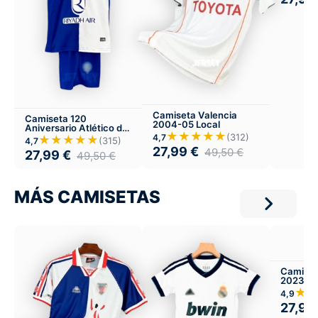
Camiseta Valencia
Camiseta 120
2004-05 Local
Aniversario Atlético de
★★★★★
Madrid Versión Infantil
(312)
4,7
★★★★★
(315)
4,7
Local
27,99
€
49,50
€
27,99
€
49,50
€
MÁS CAMISETAS
Camiset
2023-24
★
4,9
27,99