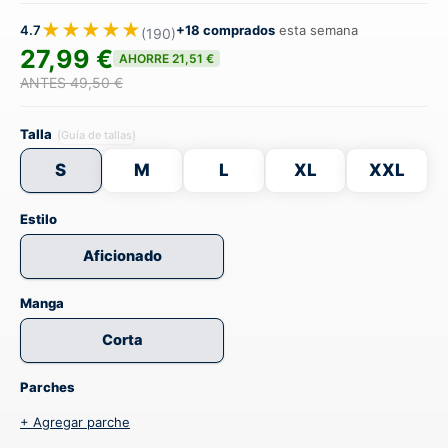
★★★★★
4.7
+18 comprados
esta semana
(190)
27,99 €
AHORRE 21,51 €
ANTES 49,50 €
Talla
(Guía de tallas)
S
M
L
XL
XXL
Estilo
Aficionado
Manga
Corta
Parches
+ Agregar parche