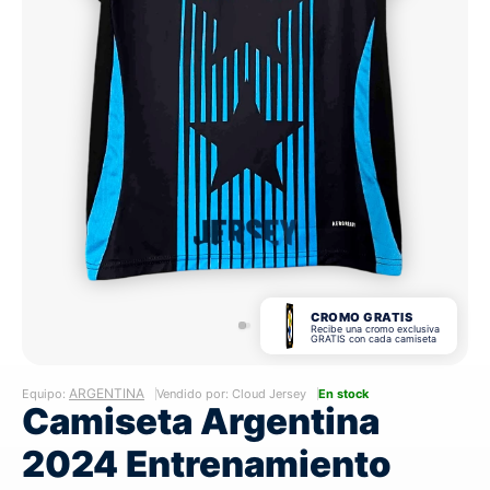
CROMO GRATIS
Recibe una cromo exclusiva
GRATIS con cada camiseta
ARGENTINA
Equipo:
Vendido por: Cloud Jersey
En stock
Camiseta Argentina
2024 Entrenamiento