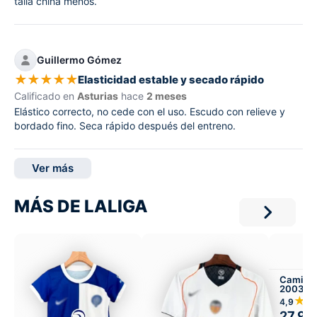
talla china menos.
Guillermo Gómez
★
★
★
★
★
Elasticidad estable y secado rápido
Calificado en
Asturias
hace
2 meses
Elástico correcto, no cede con el uso. Escudo con relieve y
bordado fino. Seca rápido después del entreno.
Ver más
MÁS DE LALIGA
Camiset
2003-04
★
4,9
27,99