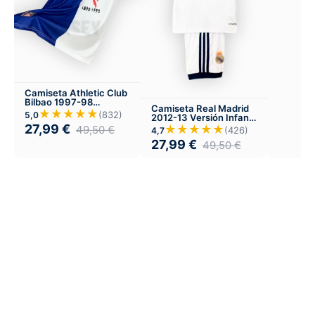
Camiseta Athletic Club
Bilbao 1997-98
Camiseta Real Madrid
Visitante
★★★★★
(832)
5,0
2012-13 Versión Infantil
Local
27,99
€
★★★★★
49,50
€
(426)
4,7
27,99
€
49,50
€