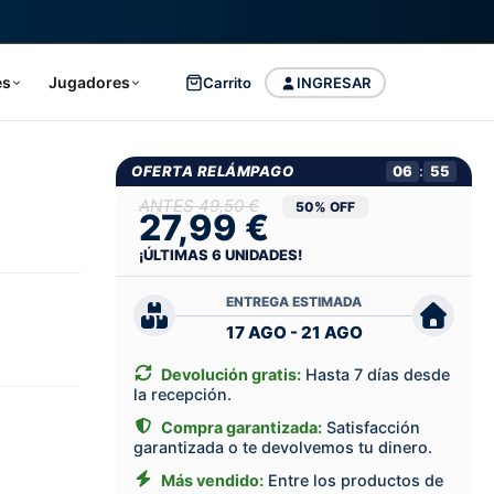
es
Jugadores
Carrito
INGRESAR
OFERTA RELÁMPAGO
06
:
54
49,50 €
50% OFF
27,99 €
¡ÚLTIMAS
6
UNIDADES!
ENTREGA ESTIMADA
17 AGO - 21 AGO
Devolución gratis:
Hasta 7 días desde
la recepción.
Compra garantizada:
Satisfacción
garantizada o te devolvemos tu dinero.
Más vendido:
Entre los productos de