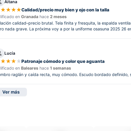
Aitana
★
★
★
★
★
Calidad/precio muy bien y ojo con la talla
lificado en
Granada
hace
2 meses
lación calidad–precio brutal. Tela finita y fresquita, la espalda ven
ro nada grave. La próxima voy a por la uniforme osasuna 2025 26 en
Lucía
★
★
★
★
★
Patronaje cómodo y color que aguanta
lificado en
Baleares
hace
1 semanas
mbro raglán y caída recta, muy cómodo. Escudo bordado definido, sin
Ver más