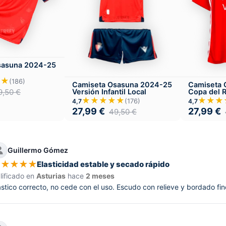
sasuna 2024-25
★★
(186)
Camiseta Osasuna 2024-25
Camiseta 
Versión Infantil Local
Copa del 
9,50
€
★★★★★
★★★
(176)
4,7
4,7
27,99
€
27,99
€
49,50
€
Guillermo Gómez
★
★
★
★
★
Elasticidad estable y secado rápido
lificado en
Asturias
hace
2 meses
ástico correcto, no cede con el uso. Escudo con relieve y bordado fi