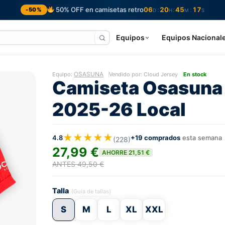
50% OFF en camisetas retro
06
20
45
16
:
:
:
-50%
D
H
M
S
Equipos
Equipos Nacional
OSASUNA
Equipo:
Vendido por: Cloud Jersey
En stock
Camiseta Osasuna
2025-26 Local
★★★★★
4.8
+19 comprados
esta semana
(228)
27,99 €
AHORRE 21,51 €
ANTES 49,50 €
Talla
(Guía de tallas)
S
M
L
XL
XXL