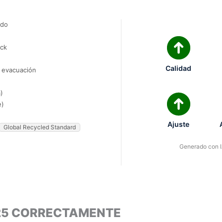
ado
ock
Calidad
e evacuación
)
e)
Ajuste
Global Recycled Standard
Generado con IA
25 CORRECTAMENTE