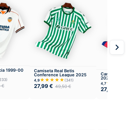
cia 1999-00
Camiseta Real Betis
Camiseta FC B
Conference League 2025
2025-26 Loca
★★★★★
233)
(341)
4,9
★★★★
4,7
27,99
€
0
€
49,50
€
27,99
€
49,