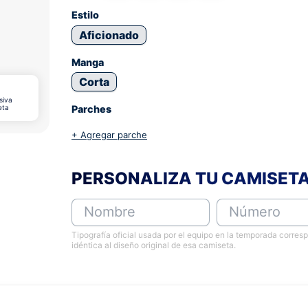
Estilo
Aficionado
Manga
Corta
siva
eta
Parches
+ Agregar parche
PERSONALIZA TU CAMISET
Nombre
Número
Tipografía oficial usada por el equipo en la temporada corres
idéntica al diseño original de esa camiseta.