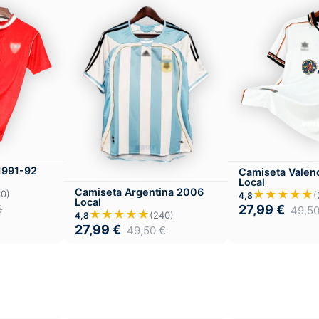
 1991-92
Camiseta Valen
Local
Camiseta Argentina 2006
★★★★★
80)
(
4,8
Local
27,99
€
€
49,5
★★★★★
(240)
4,8
27,99
€
49,50
€