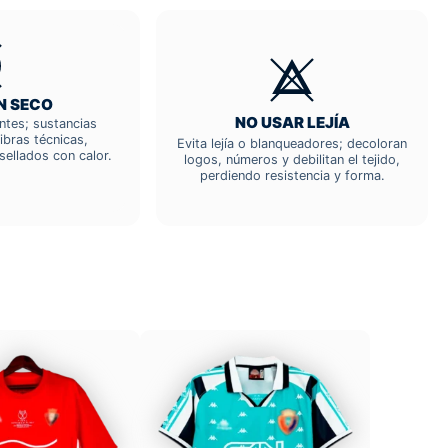
N SECO
NO USAR LEJÍA
entes; sustancias
ibras técnicas,
Evita lejía o blanqueadores; decoloran
sellados con calor.
logos, números y debilitan el tejido,
perdiendo resistencia y forma.