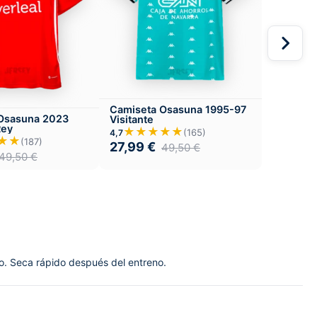
Camiseta Osasuna 1995-97
Osasuna 2023
Visitante
Rey
★★★★★
(165)
4,7
★★
(187)
27,99
€
49,50
€
49,50
€
no. Seca rápido después del entreno.