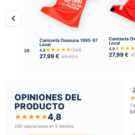
Camiseta O
Camiseta Osasuna 1995-97
Local
Local
★★★
4,9
★★★★★
(244)
4,8
suna 2025-26
27,99
€
il Local
4
27,99
€
49,50
€
★
(228)
,50
€
OPINIONES DEL
PRODUCTO
Ca
El
4,8
★
★
★
★
★
228 valoraciones en 5 tiendas