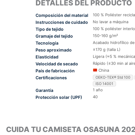
DETALLES DEL PRODUCTO
100 % Poliéster recicl
Composición del material
No lavar a máquina
Instrucciones de cuidado
100 % poliéster interl
Tipo de tejido
150-160 g/m²
Gramaje del tejido
Acabado hidrofílico d
Tecnología
±170 g (talla L)
Peso aproximado
Ligera (≈5 % mecánica
Elasticidad
Rápido (≤30 min al air
Velocidad de secado
China
País de fabricación
Certificaciones
OEKO-TEX® Std 100
ISO 14001
1 año
Garantía
40
Protección solar (UPF)
CUIDA TU CAMISETA OSASUNA 20