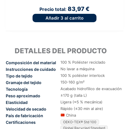
83,97 €
Precio total:
Añadir
3
al carrito
DETALLES DEL PRODUCTO
100 % Poliéster reciclado
Composición del material
No lavar a máquina
Instrucciones de cuidado
100 % poliéster interlock
Tipo de tejido
150-160 g/m²
Gramaje del tejido
Acabado hidrofílico de evacuación
Tecnología
±170 g (talla L)
Peso aproximado
Ligera (≈5 % mecánica)
Elasticidad
Rápido (≤30 min al aire)
Velocidad de secado
China
País de fabricación
Certificaciones
OEKO-TEX® Std 100
Global Recycled Standard