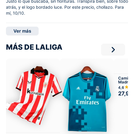
Justo lo que buscaba, sin florituras. Transpira bien, sobre todo
atrás, y el logo bordado luce. Por este precio, chollazo. Para
mí, 10/10.
Ver más
MÁS DE LALIGA
Camiset
Madrid 
★
4,6
27,99