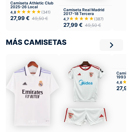
Camiseta Athletic Club
2025-26 Local
Camiseta Real Madrid
★★★★★
(341)
4,8
2017-18 Tercera
27,99
€
49,50
€
★★★★★
(387)
4,7
27,99
€
49,50
€
MÁS CAMISETAS
Camiset
1993 Lo
★
4,6
27,99