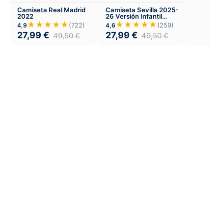
Camiseta Real Madrid
Camiseta Sevilla 2025-
2022
26 Versión Infantil
Local
★★★★★
★★★★★
(722)
(259)
4,9
4,6
27,99
€
27,99
€
49,50
€
49,50
€