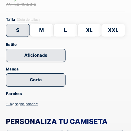
ANTES 49,50 €
Talla
(Guía de tallas)
S
M
L
XL
XXL
Estilo
Aficionado
Manga
Corta
Parches
+ Agregar parche
PERSONALIZA TU CAMISETA