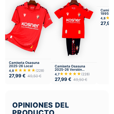
Camiset
1995-97
★
4,8
27,99
Camiseta Osasuna
2025-26 Local
Camiseta Osasuna
2025-26 Versión
★★★★★
(228)
4,8
Infantil Local
★★★★★
(228)
4,7
27,99
€
49,50
€
27,99
€
49,50
€
OPINIONES DEL
PRODUCTO