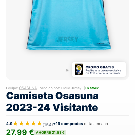
CROMO GRATIS
Recibe una cromo exclusiva
GRATIS con cada camiseta
OSASUNA
Equipo:
Vendido por: Cloud Jersey
En stock
Camiseta Osasuna
2023-24 Visitante
★★★★★
4.9
+16 comprados
esta semana
(154)
27,99 €
AHORRE 21,51 €