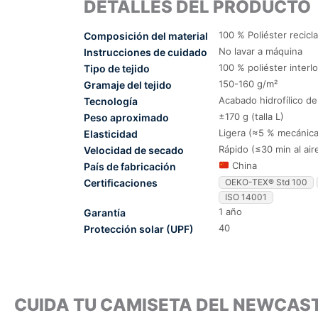
DETALLES DEL PRODUCTO
100 % Poliéster recicl
Composición del material
No lavar a máquina
Instrucciones de cuidado
100 % poliéster interl
Tipo de tejido
150-160 g/m²
Gramaje del tejido
Acabado hidrofílico d
Tecnología
±170 g (talla L)
Peso aproximado
Ligera (≈5 % mecánica
Elasticidad
Rápido (≤30 min al air
Velocidad de secado
China
País de fabricación
Certificaciones
OEKO-TEX® Std 100
ISO 14001
1 año
Garantía
40
Protección solar (UPF)
CUIDA TU CAMISETA DEL NEWCAS