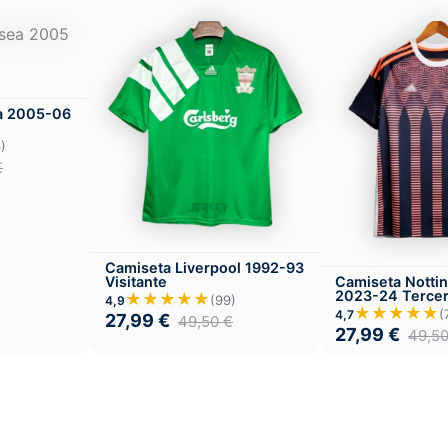
a 2005-06
)
€
Camiseta Liverpool 1992-93
Visitante
Camiseta Notti
2023-24 Terce
★★★★★
(99)
4,9
★★★★★
(
4,7
27,99
€
49,50
€
27,99
€
49,5