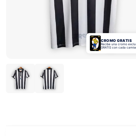
CROMO GRATIS
Recibe una cromo exclu
GRATIS con cada camis