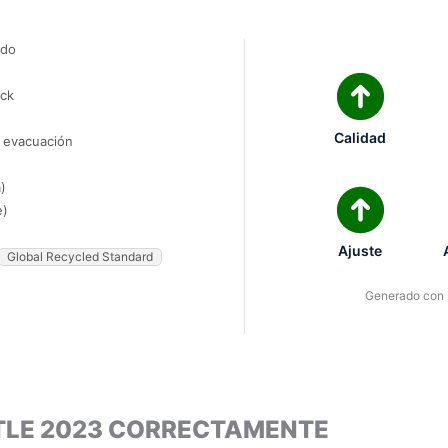
ado
ock
Calidad
e evacuación
)
e)
Ajuste
Global Recycled Standard
Generado con I
TLE 2023 CORRECTAMENTE