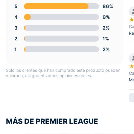
5
86%
4
9%
Ca
3
2%
Re
2
1%
1
2%
Solo los clientes que han comprado este producto pueden
Ca
valorarlo, así garantizamos opiniones reales.
Me
MÁS DE PREMIER LEAGUE