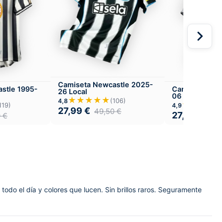
Camiseta Newcastle 2025-
stle 1995-
Camiseta New
26 Local
06 Local
★★★★★
(106)
4,8
★★★★
119)
4,9
27,99
€
49,50
€
27,99
€
0
€
49,
odo el día y colores que lucen. Sin brillos raros. Seguramente