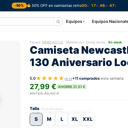
50% OFF en camisetas retro
00
17
46
46
:
:
:
-50%
D
H
M
S
Equipos
Equipos Nacional
NEWCASTLE
Equipo:
Vendido por: Cloud Jersey
En stock
Camiseta Newcast
130 Aniversario Lo
★★★★★
5.0
+11 comprados
esta semana
(53)
27,99 €
AHORRE 21,51 €
ANTES 49,50 €
Talla
(Guía de tallas)
S
M
L
XL
XXL