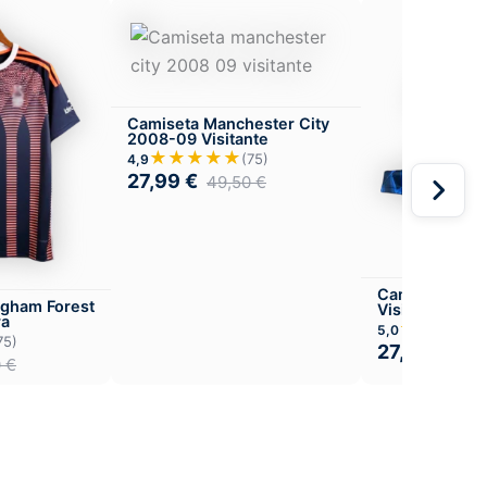
Camiseta Manchester City
2008-09 Visitante
★★★★★
(75)
4,9
27,99
€
49,50
€
Camiseta Ars
ngham Forest
Visitante
ra
★★★★
5,0
75)
27,99
€
49,
0
€