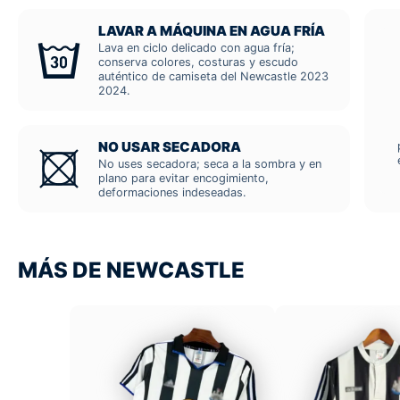
LAVAR A MÁQUINA EN AGUA FRÍA
Lava en ciclo delicado con agua fría;
conserva colores, costuras y escudo
auténtico de camiseta del Newcastle 2023
2024.
NO USAR SECADORA
No uses secadora; seca a la sombra y en
plano para evitar encogimiento,
deformaciones indeseadas.
MÁS DE NEWCASTLE