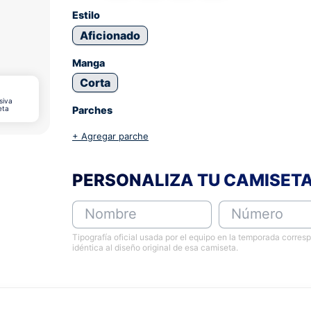
Estilo
Aficionado
Manga
Corta
siva
eta
Parches
+ Agregar parche
PERSONALIZA TU CAMISET
Nombre
Número
Tipografía oficial usada por el equipo en la temporada corres
idéntica al diseño original de esa camiseta.