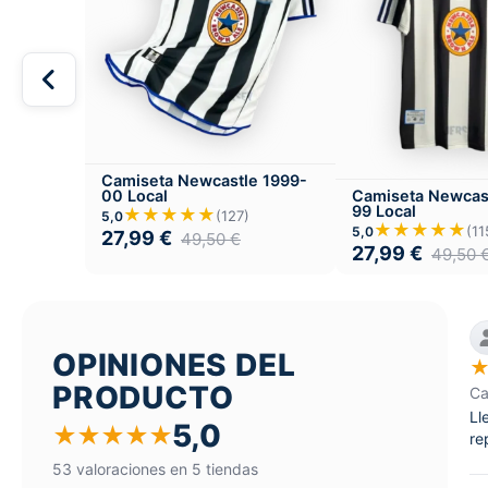
Camiseta Newcastle 1999-
00 Local
Camiseta Newcas
99 Local
★★★★★
(127)
5,0
★★★★★
(11
5,0
27,99
€
49,50
€
27,99
€
49,50
OPINIONES DEL
PRODUCTO
Ca
Ll
5,0
★
★
★
★
★
re
53 valoraciones en 5 tiendas