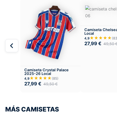
Camiseta Chelse
Local
★★★★★
(83
4,9
27,99
€
49,50
Camiseta Crystal Palace
2025-26 Local
★★★★★
(85)
4,9
27,99
€
49,50
€
MÁS CAMISETAS