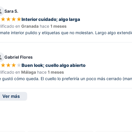
Sara S.
★
★
★
★
★
Interior cuidado; algo larga
lificado en
Granada
hace
1 meses
mate interior pulido y etiquetas que no molestan. Largo algo extendi
Gabriel Flores
★
★
★
★
★
Buen look; cuello algo abierto
lificado en
Málaga
hace
1 meses
 gustó cómo queda. El cuello lo preferiría un poco más cerrado (ma
Ver más