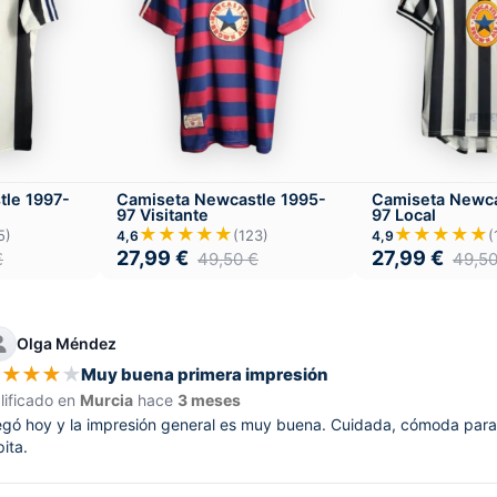
tle 1997-
Camiseta Newcastle 1995-
Camiseta Newca
97 Visitante
97 Local
★★★★★
★★★★★
5)
(123)
(
4,6
4,9
27,99
€
27,99
€
€
49,50
€
49,5
Olga Méndez
★
★
★
★
★
Muy buena primera impresión
lificado en
Murcia
hace
3 meses
egó hoy y la impresión general es muy buena. Cuidada, cómoda para t
pita.