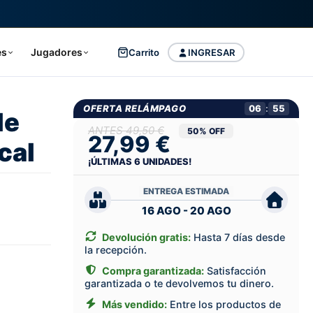
es
Jugadores
Carrito
INGRESAR
OFERTA RELÁMPAGO
06
:
54
le
49,50 €
50% OFF
27,99 €
cal
¡ÚLTIMAS
6
UNIDADES!
ENTREGA ESTIMADA
16 AGO - 20 AGO
Devolución gratis:
Hasta 7 días desde
la recepción.
Compra garantizada:
Satisfacción
garantizada o te devolvemos tu dinero.
Más vendido:
Entre los productos de