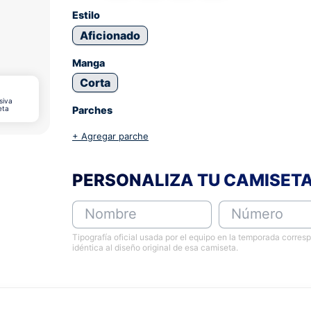
Estilo
Aficionado
Manga
Corta
siva
eta
Parches
+ Agregar parche
PERSONALIZA TU CAMISET
Nombre
Número
Tipografía oficial usada por el equipo en la temporada corres
idéntica al diseño original de esa camiseta.