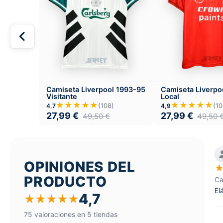
Camiseta Liverpool 1993-95
Camiseta Liverpo
Visitante
Local
★★★★★
★★★★★
(108)
(10
4,7
4,9
27,99
€
27,99
€
49,50
€
49,50
OPINIONES DEL
PRODUCTO
Ca
El
4,7
★
★
★
★
★
75 valoraciones en 5 tiendas