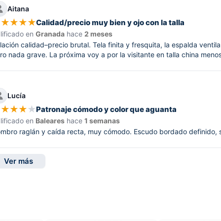
Aitana
★
★
★
★
★
Calidad/precio muy bien y ojo con la talla
lificado en
Granada
hace
2 meses
lación calidad–precio brutal. Tela finita y fresquita, la espalda ven
ro nada grave. La próxima voy a por la visitante en talla china menos
Lucía
★
★
★
★
★
Patronaje cómodo y color que aguanta
lificado en
Baleares
hace
1 semanas
mbro raglán y caída recta, muy cómodo. Escudo bordado definido, sin
Ver más