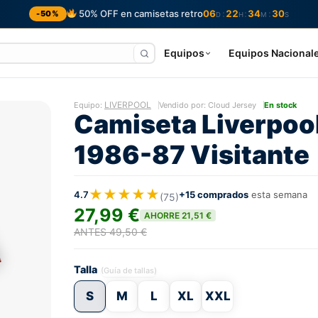
50% OFF en camisetas retro
06
22
34
29
:
:
:
-50%
D
H
M
S
Equipos
Equipos Nacional
LIVERPOOL
Equipo:
Vendido por: Cloud Jersey
En stock
Camiseta Liverpoo
1986-87 Visitante
★★★★★
4.7
+15 comprados
esta semana
(75)
27,99 €
AHORRE 21,51 €
ANTES 49,50 €
Talla
(Guía de tallas)
S
M
L
XL
XXL