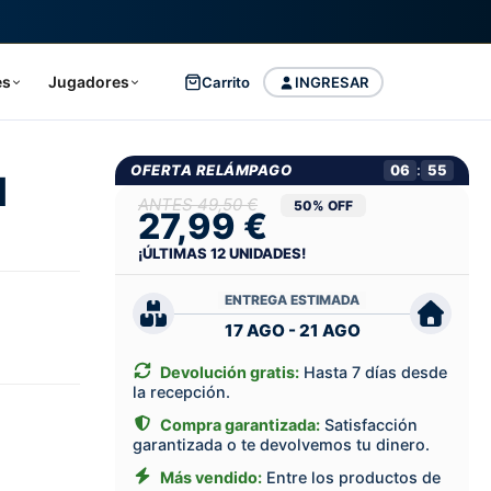
es
Jugadores
Carrito
INGRESAR
OFERTA RELÁMPAGO
06
:
55
l
49,50 €
50% OFF
27,99 €
¡ÚLTIMAS
12
UNIDADES!
ENTREGA ESTIMADA
17 AGO - 21 AGO
Devolución gratis:
Hasta 7 días desde
la recepción.
Compra garantizada:
Satisfacción
garantizada o te devolvemos tu dinero.
Más vendido:
Entre los productos de