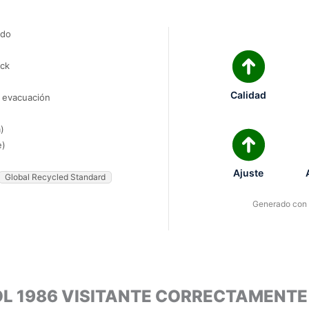
ado
ock
Calidad
e evacuación
)
e)
Ajuste
Global Recycled Standard
Generado con I
OL 1986 VISITANTE CORRECTAMENTE