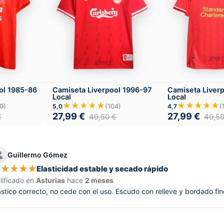
ol 1985-86
Camiseta Liverpool 1996-97
Camiseta Liver
Local
Local
★★★★★
★★★★★
0)
(104)
(
5,0
4,7
27,99
€
27,99
€
€
49,50
€
49,5
Guillermo Gómez
★
★
★
★
★
Elasticidad estable y secado rápido
lificado en
Asturias
hace
2 meses
ástico correcto, no cede con el uso. Escudo con relieve y bordado fi