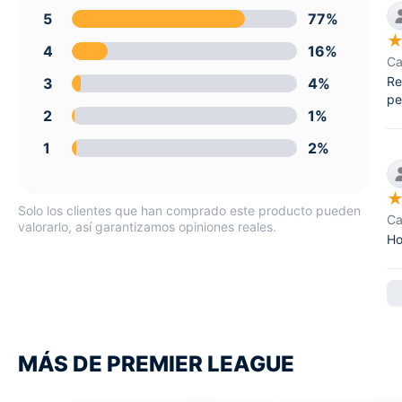
5
77%
4
16%
Ca
Re
3
4%
pe
2
1%
1
2%
Solo los clientes que han comprado este producto pueden
Ca
valorarlo, así garantizamos opiniones reales.
Ho
MÁS DE PREMIER LEAGUE