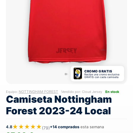
CROMO GRATIS
Recibe una cromo exclusiva
GRATIS con cada camiseta
NOTTINGHAM FOREST
Equipo:
Vendido por: Cloud Jersey
En stock
Camiseta Nottingham
Forest 2023-24 Local
★★★★★
4.8
+14 comprados
esta semana
(79)