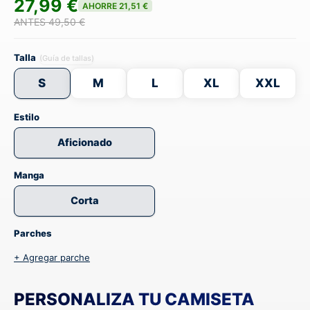
27,99 €
AHORRE 21,51 €
ANTES 49,50 €
Talla
(Guía de tallas)
S
M
L
XL
XXL
Estilo
Aficionado
Manga
Corta
Parches
+ Agregar parche
PERSONALIZA TU CAMISETA