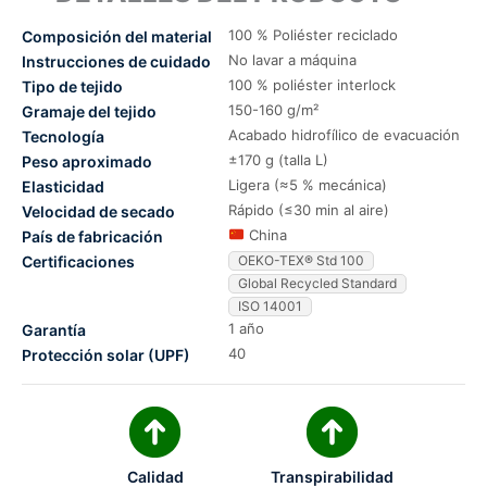
100 % Poliéster reciclado
Composición del material
No lavar a máquina
Instrucciones de cuidado
100 % poliéster interlock
Tipo de tejido
150-160 g/m²
Gramaje del tejido
Acabado hidrofílico de evacuación
Tecnología
±170 g (talla L)
Peso aproximado
Ligera (≈5 % mecánica)
Elasticidad
Rápido (≤30 min al aire)
Velocidad de secado
China
País de fabricación
Certificaciones
OEKO-TEX® Std 100
Global Recycled Standard
ISO 14001
1 año
Garantía
40
Protección solar (UPF)
Calidad
Transpirabilidad