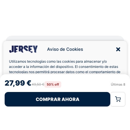
Aviso de Cookies
Utilizamos tecnologías como las cookies para almacenar y/o
Envíos a Domicilio
Devolución 7 Días
acceder a la información del dispositivo. El consentimiento de estas
tecnologías nos permitirá procesar datos como el comportamiento de
navegación o las identificaciones únicas en este sitio. No consentir o
27,99 €
retirar el consentimiento, puede afectar negativamente a ciertas
49,50 €
50% off
Últimas
8
Rechazar
Aceptar
características y funciones.
Pagos 100% Seguros
Ofertas Sin Límites
COMPRAR AHORA
Política de Cookies
Política de Privacidad
Términos Legales
4,8
basado en 79+ reseñas
★★★★★
verificadas