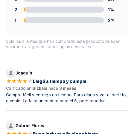
2
1%
1
2%
Solo los clientes que han comprado este producto pueden
valorarlo, así garantizamos opiniones reales.
Joaquín
★
★
★
★
★
Llegó a tiempo y cumple
Calificado en
Bizkaia
hace
3 meses
Compra fácil y entrega en tiempo. Para diario y ver el partido,
cumple. Le falta un puntito para el 5, pero repetiría.
Gabriel Flores
★
★
★
★
★
Buen look; cuello algo abierto