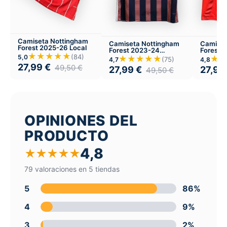
Camiseta Nottingham
Camiseta Nottingham
Camiset
Forest 2025-26 Local
Forest 2023-24
Forest 
★★★★★
Tercera
(84)
5,0
★★★★★
★
(75)
4,7
4,8
27,99
€
49,50
€
27,99
€
27,99
49,50
€
OPINIONES DEL
PRODUCTO
4,8
★
★
★
★
★
79 valoraciones en 5 tiendas
5
86%
4
9%
3
2%