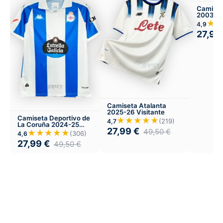
Camiset
2003-04
★
4,9
27,99
Camiseta Atalanta
2025-26 Visitante
Camiseta Deportivo de
★★★★★
(219)
4,7
La Coruña 2024-25
27,99
€
Local
49,50
€
★★★★★
(306)
4,6
27,99
€
49,50
€