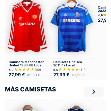
Camiset
2022-23
★
4,9
27,99
Camiseta Manchester
Camiseta Chelsea
United 1986-88 Local
2011-12 Local
★★★★★
★★★★★
(99)
(119)
4,9
5,0
27,99
€
27,99
€
49,50
€
49,50
€
MÁS CAMISETAS