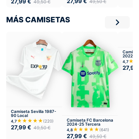
27,99
€
27,99
€
49,50
€
49,50
€
MÁS CAMISETAS
Camiset
2022 Tre
Visitant
★★
4,7
27,99
Camiseta Sevilla 1987-
90 Local
★★★★★
Camiseta FC Barcelona
(220)
4,7
2024-25 Tercera
27,99
€
49,50
€
★★★★★
(641)
4,8
27,99
€
49,50
€