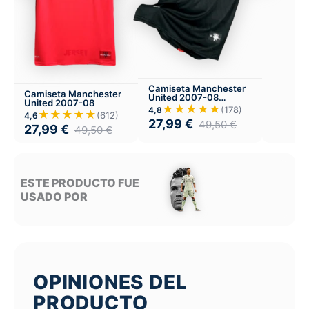
Camiseta Manchester
Camiseta Manchester
United 2007-08
United 2007-08
Visitante
★★★★★
(178)
4,8
★★★★★
(612)
4,6
27,99
€
49,50
€
27,99
€
49,50
€
ESTE PRODUCTO FUE
USADO POR
OPINIONES DEL
PRODUCTO