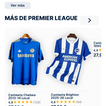
Ver más
MÁS DE PREMIER LEAGUE
Camiset
1995-97
★
4,9
27,99
Camiseta Brighton
Camiseta Chelsea
2025-26 Local
2013-14 Local
★★★★★
★★★★★
(94)
(126)
4,6
4,9