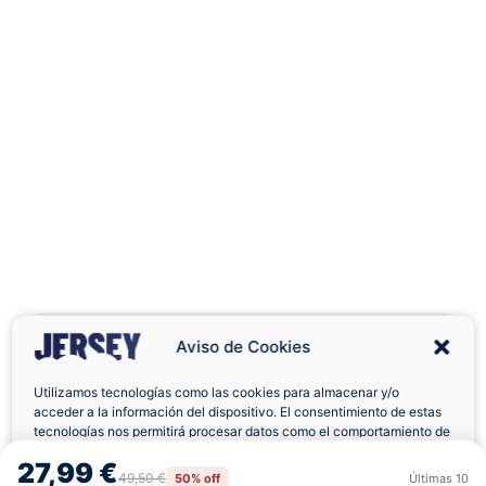
Aviso de Cookies
Utilizamos tecnologías como las cookies para almacenar y/o
acceder a la información del dispositivo. El consentimiento de estas
Envíos a Domicilio
Devolución 7 Días
tecnologías nos permitirá procesar datos como el comportamiento de
navegación o las identificaciones únicas en este sitio. No consentir o
27,99 €
retirar el consentimiento, puede afectar negativamente a ciertas
49,50 €
50% off
Últimas
10