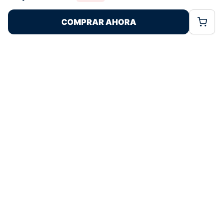
Rechazar
Aceptar
características y funciones.
COMPRAR AHORA
Política de Cookies
Política de Privacidad
Términos Legales
Pagos 100% Seguros
Ofertas Sin Límites
4,8
basado en 84+ reseñas
★★★★★
verificadas
¿Tienes dudas con la talla o el envío?
Escríbenos por WhatsApp