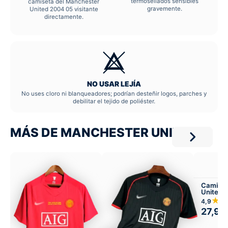
termosellados sensibles
camiseta del Manchester
gravemente.
United 2004 05 visitante
directamente.
NO USAR LEJÍA
No uses cloro ni blanqueadores; podrían desteñir logos, parches y
debilitar el tejido de poliéster.
MÁS DE MANCHESTER UNITED
Camiset
United 
Visitant
★
4,9
27,99