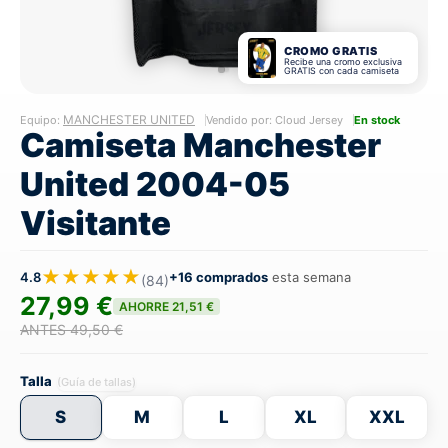
CROMO GRATIS
Recibe una cromo exclusiva
GRATIS con cada camiseta
MANCHESTER UNITED
Equipo:
Vendido por: Cloud Jersey
En stock
Camiseta Manchester
United 2004-05
Visitante
★★★★★
4.8
+16 comprados
esta semana
(84)
27,99 €
AHORRE 21,51 €
ANTES 49,50 €
Talla
(Guía de tallas)
S
M
L
XL
XXL