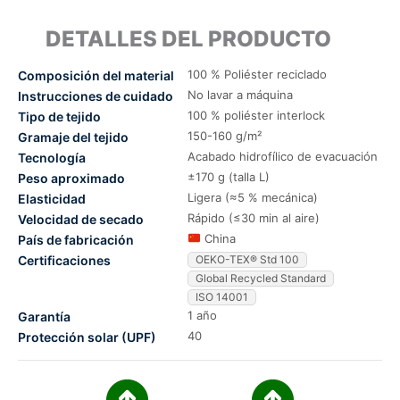
DETALLES DEL PRODUCTO
100 % Poliéster reciclado
Composición del material
No lavar a máquina
Instrucciones de cuidado
100 % poliéster interlock
Tipo de tejido
150-160 g/m²
Gramaje del tejido
Acabado hidrofílico de evacuación
Tecnología
±170 g (talla L)
Peso aproximado
Ligera (≈5 % mecánica)
Elasticidad
Rápido (≤30 min al aire)
Velocidad de secado
China
País de fabricación
Certificaciones
OEKO-TEX® Std 100
Global Recycled Standard
ISO 14001
1 año
Garantía
40
Protección solar (UPF)