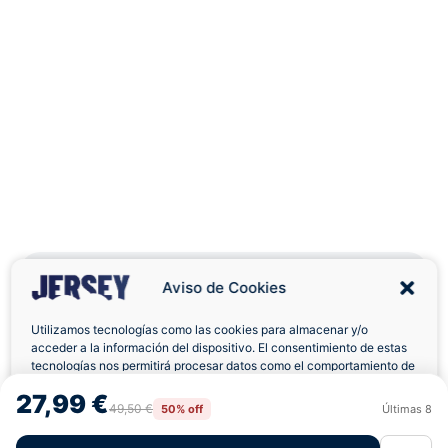
Aviso de Cookies
Utilizamos tecnologías como las cookies para almacenar y/o
Envíos a Domicilio
Devolución 7 Días
acceder a la información del dispositivo. El consentimiento de estas
tecnologías nos permitirá procesar datos como el comportamiento de
navegación o las identificaciones únicas en este sitio. No consentir o
27,99 €
retirar el consentimiento, puede afectar negativamente a ciertas
49,50 €
50% off
Últimas
8
Rechazar
Aceptar
características y funciones.