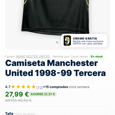
CROMO GRATIS
Recibe una cromo exclusiva
GRATIS con cada camiseta
MANCHESTER UNITED
Equipo:
Vendido por: Cloud Jersey
En stock
Camiseta Manchester
United 1998-99 Tercera
★★★★★
4.7
+15 comprados
esta semana
(72)
27,99 €
AHORRE 21,51 €
ANTES 49,50 €
Talla
(Guía de tallas)