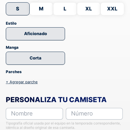
S
M
L
XL
XXL
Estilo
Aficionado
Manga
Corta
Parches
+ Agregar parche
PERSONALIZA TU CAMISETA
Nombre
Número
Tipografía oficial usada por el equipo en la temporada correspondiente,
idéntica al diseño original de esa camiseta.