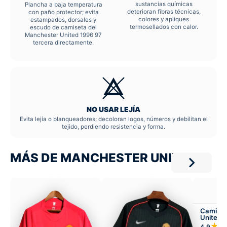
sustancias químicas
Plancha a baja temperatura
deterioran fibras técnicas,
con paño protector; evita
colores y apliques
estampados, dorsales y
termosellados con calor.
escudo de camiseta del
Manchester United 1996 97
tercera directamente.
NO USAR LEJÍA
Evita lejía o blanqueadores; decoloran logos, números y debilitan el
tejido, perdiendo resistencia y forma.
MÁS DE MANCHESTER UNITED
Camiset
United 
Visitant
★
4,9