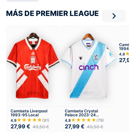
MÁS DE PREMIER LEAGUE
Camiset
1994-95
★
4,6
27,99
Camiseta Liverpool
Camiseta Crystal
1993-95 Local
Palace 2023-24
Visitante
★★★★★
★★★★★
(91)
(79)
4,9
4,8
27,99
€
27,99
€
49,50
€
49,50
€