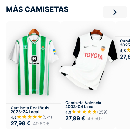
MÁS CAMISETAS
Camiset
2025-26
★
4,8
27,99
Camiseta Valencia
2003-04 Local
Camiseta Real Betis
★★★★★
2023-24 Local
(259)
4,9
★★★★★
(374)
4,8
27,99
€
49,50
€
27,99
€
49,50
€