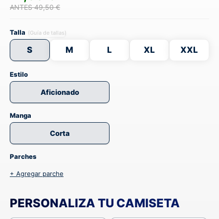
ANTES 49,50 €
Talla
(Guía de tallas)
S
M
L
XL
XXL
Estilo
Aficionado
Manga
Corta
Parches
+ Agregar parche
PERSONALIZA TU CAMISETA