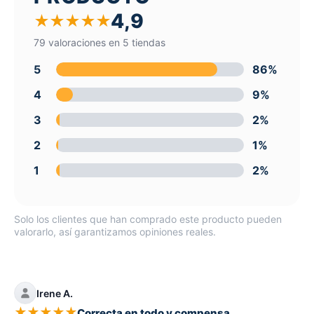
4,9
★
★
★
★
★
79 valoraciones en 5 tiendas
5
86%
4
9%
3
2%
2
1%
1
2%
Solo los clientes que han comprado este producto pueden
valorarlo, así garantizamos opiniones reales.
Irene A.
★
★
★
★
★
Correcta en todo y compensa