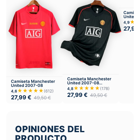
Camiset
United 
Visitant
★
4,9
27,99
Camiseta Manchester
Camiseta Manchester
United 2007-08
United 2007-08
Visitante
★★★★★
(178)
4,8
★★★★★
(612)
4,6
27,99
€
49,50
€
27,99
€
49,50
€
OPINIONES DEL
PRODUCTO