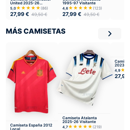
United 2025-26
1995-97 Visitante
Visitante
★★★★★
★★★★★
(86)
(123)
5,0
4,6
27,99
€
27,99
€
49,50
€
49,50
€
MÁS CAMISETAS
Camiset
2023-24
★
4,9
27,99
Camiseta Atalanta
2025-26 Visitante
Camiseta España 2012
★★★★★
(219)
4,7
Local