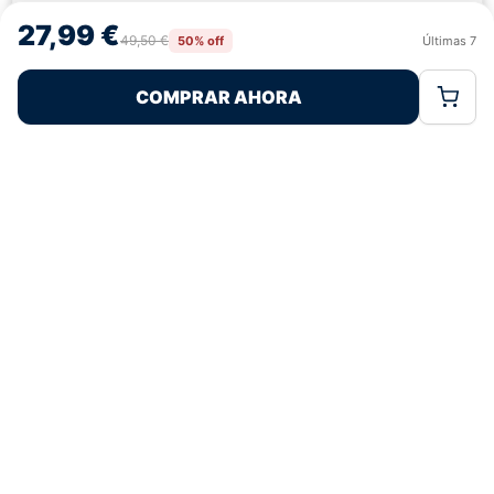
navegación o las identificaciones únicas en este sitio. No consentir o
27,99 €
retirar el consentimiento, puede afectar negativamente a ciertas
49,50 €
50% off
Últimas
7
Rechazar
Aceptar
características y funciones.
COMPRAR AHORA
Política de Cookies
Política de Privacidad
Términos Legales
Pagos 100% Seguros
Ofertas Sin Límites
4,9
basado en 79+ reseñas
★★★★★
verificadas
¿Tienes dudas con la talla o el envío?
Escríbenos por WhatsApp