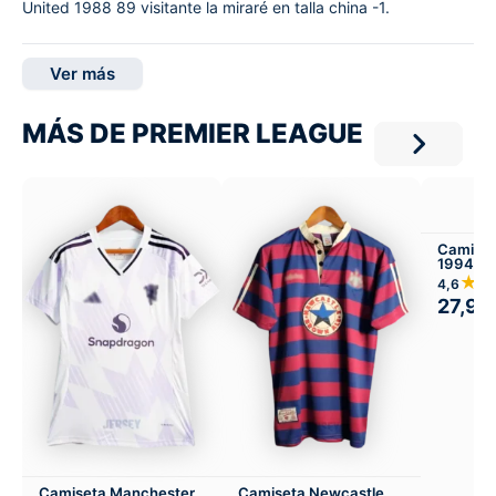
United 1988 89 visitante la miraré en talla china -1.
Ver más
MÁS DE PREMIER LEAGUE
Camiset
1994-95
★
4,6
27,99
Camiseta Manchester
Camiseta Newcastle