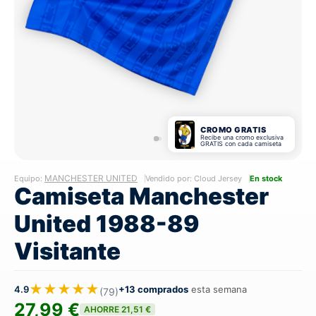
CROMO GRATIS
Recibe una cromo exclusiva
GRATIS con cada camiseta
MANCHESTER UNITED
Equipo:
Vendido por: Cloud Jersey
En stock
Camiseta Manchester
United 1988-89
Visitante
★★★★★
4.9
+13 comprados
esta semana
(79)
27,99 €
AHORRE 21,51 €