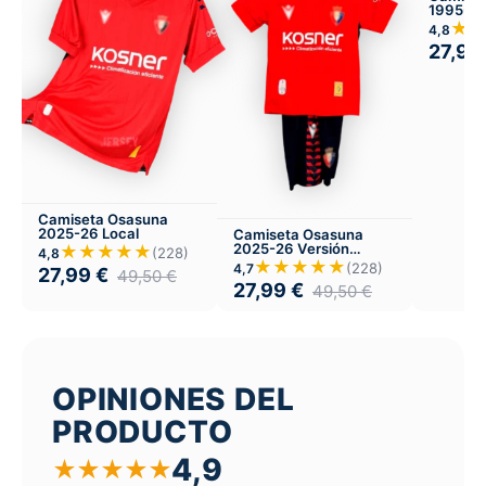
1995-97
★
4,8
27,99
Camiseta Osasuna
2025-26 Local
Camiseta Osasuna
2025-26 Versión
★★★★★
(228)
4,8
Infantil Local
★★★★★
(228)
4,7
27,99
€
49,50
€
27,99
€
49,50
€
OPINIONES DEL
PRODUCTO
4,9
★
★
★
★
★