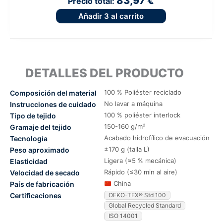
83,97 €
Precio total:
Añadir
3
al carrito
DETALLES DEL PRODUCTO
100 % Poliéster reciclado
Composición del material
No lavar a máquina
Instrucciones de cuidado
100 % poliéster interlock
Tipo de tejido
150-160 g/m²
Gramaje del tejido
Acabado hidrofílico de evacuación
Tecnología
±170 g (talla L)
Peso aproximado
Ligera (≈5 % mecánica)
Elasticidad
Rápido (≤30 min al aire)
Velocidad de secado
China
País de fabricación
Certificaciones
OEKO-TEX® Std 100
Global Recycled Standard
ISO 14001