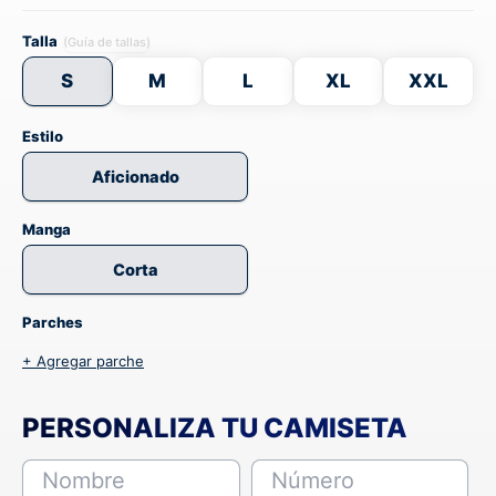
Talla
(Guía de tallas)
S
M
L
XL
XXL
Estilo
Aficionado
Manga
Corta
Parches
+ Agregar parche
PERSONALIZA TU CAMISETA
Nombre
Número