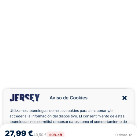
Aviso de Cookies
Utilizamos tecnologías como las cookies para almacenar y/o
acceder a la información del dispositivo. El consentimiento de estas
Envíos a Domicilio
Devolución 7 Días
tecnologías nos permitirá procesar datos como el comportamiento de
navegación o las identificaciones únicas en este sitio. No consentir o
27,99 €
retirar el consentimiento, puede afectar negativamente a ciertas
49,50 €
50% off
Últimas
12