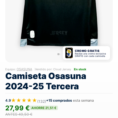
CROMO GRATIS
Recibe una cromo exclusiva
GRATIS con cada camiseta
OSASUNA
Equipo:
Vendido por: Cloud Jersey
En stock
Camiseta Osasuna
2024-25 Tercera
★★★★★
4.9
+15 comprados
esta semana
(132)
27,99 €
AHORRE 21,51 €
ANTES 49,50 €