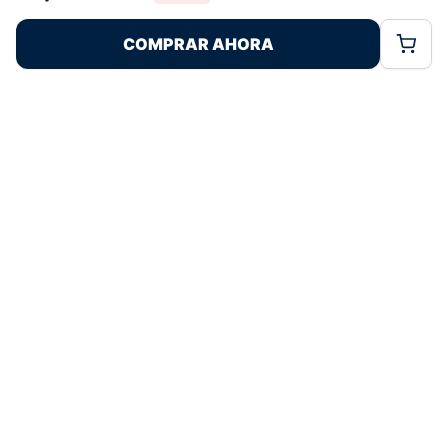
Rechazar
Aceptar
características y funciones.
COMPRAR AHORA
Política de Cookies
Política de Privacidad
Términos Legales
Pagos 100% Seguros
Ofertas Sin Límites
4,9
basado en 132+ reseñas
★★★★★
verificadas
¿Tienes dudas con la talla o el envío?
Escríbenos por WhatsApp