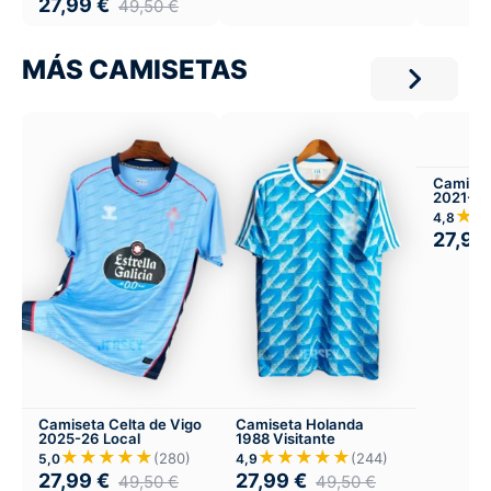
27,99
€
49,50
€
MÁS CAMISETAS
Camiset
2021-22
★
4,8
27,99
Camiseta Celta de Vigo
Camiseta Holanda
2025-26 Local
1988 Visitante
★★★★★
★★★★★
(280)
(244)
5,0
4,9
27,99
€
27,99
€
49,50
€
49,50
€