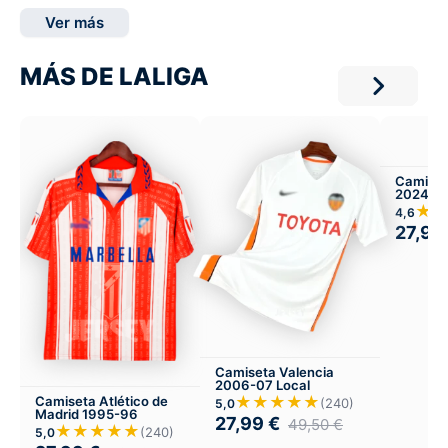
Ver más
MÁS DE LALIGA
Camiset
2024-25
★
4,6
27,99
Camiseta Valencia
2006-07 Local
★★★★★
Camiseta Atlético de
(240)
5,0
Madrid 1995-96
27,99
€
49,50
€
★★★★★
(240)
5,0